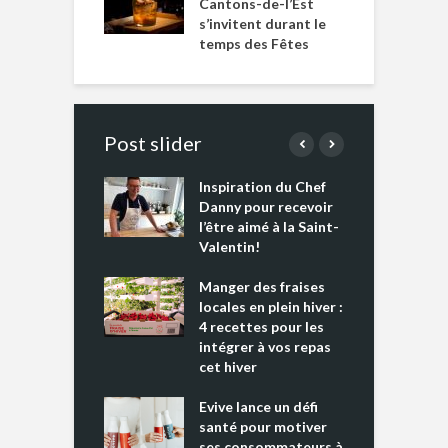
Cantons-de-l’Est
s’invitent durant le
temps des Fêtes
Post slider
Inspiration du Chef
I
es s’apprêtent
Danny pour recevoir
M
e tout un
l’être aimé à la Saint-
s
 » !
Valentin!
L
cking 2 : Une
Manger des fraises
C
nce mondiale
locales en plein hiver :
s
4 recettes pour les
t
intégrer à vos repas
ments riches en
cet hiver
T
ine D
l
ure dans votre
Evive lance un défi
p
ntation
santé pour motiver
ses consommateurs à