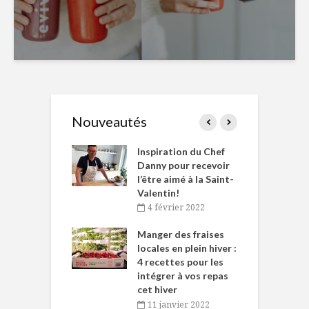
Nouveautés
le Huot et Chef
Inspiration du Chef
I
ne allient
Danny pour recevoir
M
et plaisir
l’être aimé à la Saint-
s
Valentin!
décembre 2021
4 février 2022
iritueux des
L
ns-de-l’Est
Manger des fraises
C
tent durant le
locales en plein hiver :
s
 des Fêtes
4 recettes pour les
t
intégrer à vos repas
novembre 2021
cet hiver
baigne dans
T
11 janvier 2022