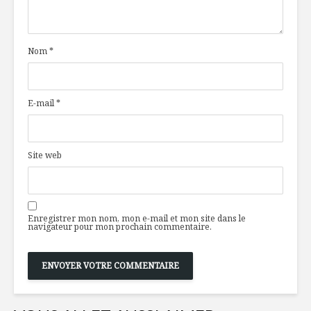
à Madame
toits
Nom
*
Granola
1 aliment,
aphrodisiaque aux
façons : l
baies de Goji
du Québe
E-mail
*
Le plaisir no.1, le
Le design
chocolat!
d’emballa
l’art d’êt
emballan
Site web
Enregistrer mon nom, mon e-mail et mon site dans le
navigateur pour mon prochain commentaire.