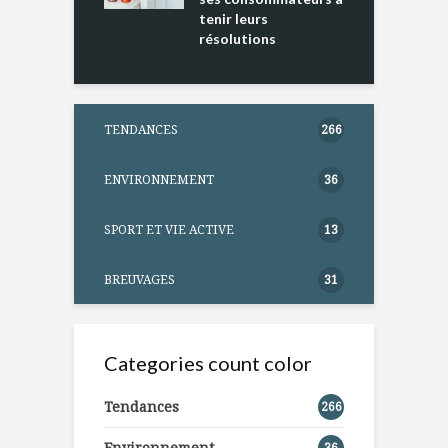
tenir leurs
résolutions
TENDANCES
266
ENVIRONNEMENT
36
SPORT ET VIE ACTIVE
13
BREUVAGES
31
Categories count color
Tendances
266
Environnement
36