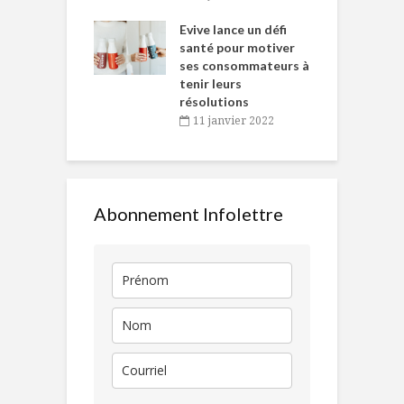
e… de Caméline
l
Chantal Van
Evive lance un défi
p
en
santé pour motiver
ses consommateurs à
novembre 2021
tenir leurs
résolutions
11 janvier 2022
Abonnement Infolettre