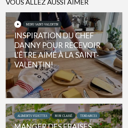
VOUS ALLEZ AUSSI AIMER
MENU SAINT-VALENTIN
INSPIRATION DU CHEF
DANNY POUR RECEVOIR
L’ÊTRE AIMÉ À LA SAINT-
VALENTIN!
ALIMENTS VEDETTES
NON CLASSÉ
TENDANCES
MANGER DES FRAISES