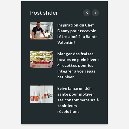
Post slider
Inspiration du Chef
I
es s’apprêtent
Danny pour recevoir
M
e tout un
l’être aimé à la Saint-
s
 » !
Valentin!
L
cking 2 : Une
Manger des fraises
C
nce mondiale
locales en plein hiver :
s
4 recettes pour les
t
intégrer à vos repas
ments riches en
cet hiver
T
ine D
l
ure dans votre
Evive lance un défi
p
ntation
santé pour motiver
ses consommateurs à
tenir leurs
résolutions