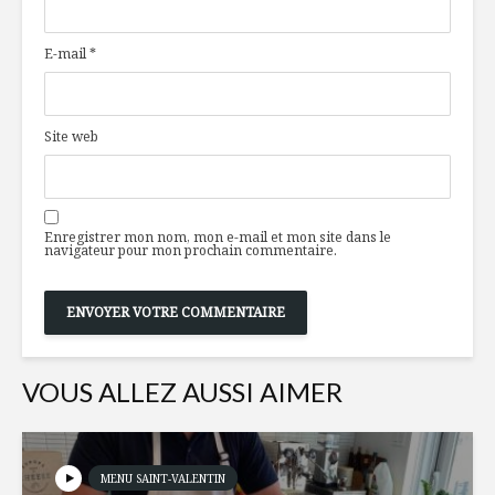
reviennent en
sirène
force au déjeuner –
E-mail
*
Partie 2
Boulette
Choux de Bruxelles
viande
façon César
à l’italie
Site web
Star of 
Croisière
tonique
gastronomique
Enregistrer mon nom, mon e-mail et mon site dans le
aux Antilles
navigateur pour mon prochain commentaire.
VOUS ALLEZ AUSSI AIMER
MENU SAINT-VALENTIN