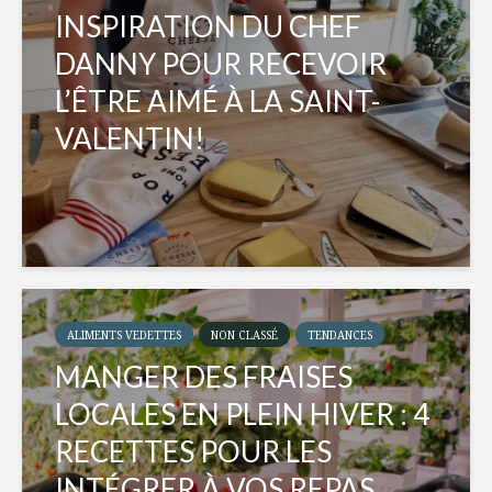
INSPIRATION DU CHEF
DANNY POUR RECEVOIR
L’ÊTRE AIMÉ À LA SAINT-
VALENTIN!
ALIMENTS VEDETTES
NON CLASSÉ
TENDANCES
MANGER DES FRAISES
LOCALES EN PLEIN HIVER : 4
RECETTES POUR LES
INTÉGRER À VOS REPAS...