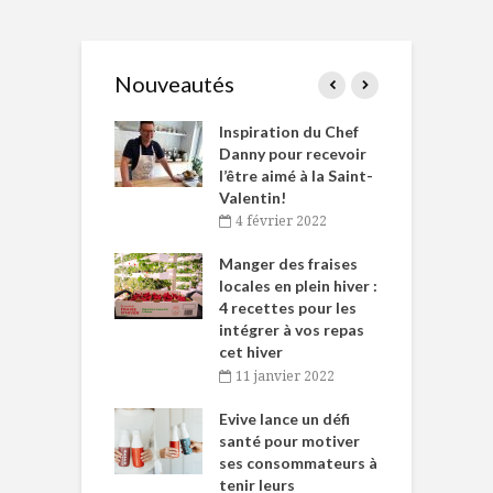
Nouveautés
le Huot et Chef
Inspiration du Chef
I
ne allient
Danny pour recevoir
M
et plaisir
l’être aimé à la Saint-
s
Valentin!
décembre 2021
4 février 2022
iritueux des
L
ns-de-l’Est
Manger des fraises
C
tent durant le
locales en plein hiver :
s
 des Fêtes
4 recettes pour les
t
intégrer à vos repas
novembre 2021
cet hiver
baigne dans
T
11 janvier 2022
e… de Caméline
l
Chantal Van
Evive lance un défi
p
en
santé pour motiver
ses consommateurs à
novembre 2021
tenir leurs