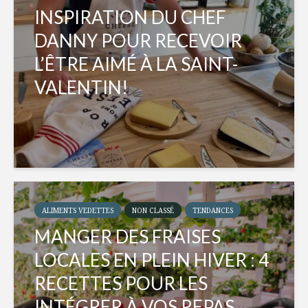
INSPIRATION DU CHEF
DANNY POUR RECEVOIR
L’ÊTRE AIMÉ À LA SAINT-
VALENTIN!
ALIMENTS VEDETTES
NON CLASSÉ
TENDANCES
MANGER DES FRAISES
LOCALES EN PLEIN HIVER : 4
RECETTES POUR LES
INTÉGRER À VOS REPAS...