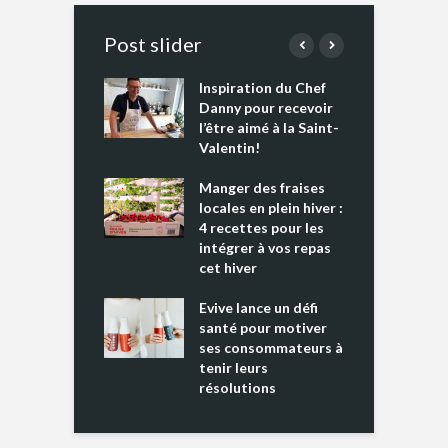
Post slider
Inspiration du Chef
I
es s’apprêtent
Danny pour recevoir
M
e tout un
l’être aimé à la Saint-
s
 » !
Valentin!
L
cking 2 : Une
Manger des fraises
C
nce mondiale
locales en plein hiver :
s
4 recettes pour les
t
intégrer à vos repas
ments riches en
cet hiver
T
ine D
l
ure dans votre
Evive lance un défi
p
ntation
santé pour motiver
ses consommateurs à
tenir leurs
résolutions