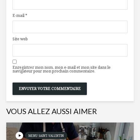
génie alimentaire
condimen
d’ici
piments f
E-mail
*
thaïlanda
Les desserts de
Petit Lapin
Salade de
Bruxelles
Site web
et œufs
Planète oeuf !
Pouding a
fruits
Enregistrer mon nom, mon e-mail et mon site dans le
navigateur pour mon prochain commentaire.
VOUS ALLEZ AUSSI AIMER
MENU SAINT-VALENTIN