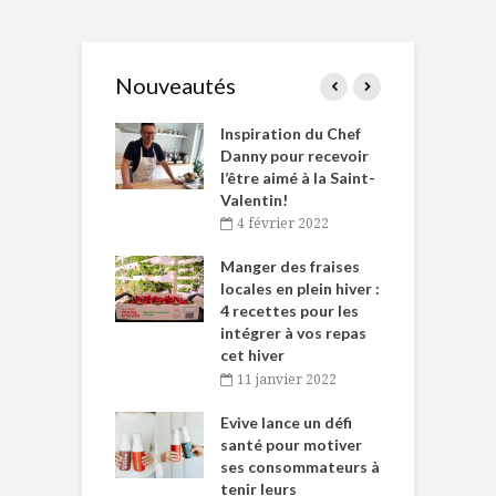
Nouveautés
le Huot et Chef
Inspiration du Chef
I
ne allient
Danny pour recevoir
M
et plaisir
l’être aimé à la Saint-
s
Valentin!
décembre 2021
4 février 2022
iritueux des
L
ns-de-l’Est
Manger des fraises
C
tent durant le
locales en plein hiver :
s
 des Fêtes
4 recettes pour les
t
intégrer à vos repas
novembre 2021
cet hiver
baigne dans
T
11 janvier 2022
e… de Caméline
l
Chantal Van
Evive lance un défi
p
en
santé pour motiver
ses consommateurs à
novembre 2021
tenir leurs