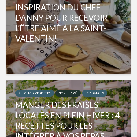
INSPIRATION DU CHEF
DANNY POUR RECEVOIR
L’ÊTRE AIMÉ À LA SAINT-
VALENTIN!
ALIMENTS VEDETTES
NON CLASSÉ
TENDANCES
MANGER DES FRAISES
LOCALES EN PLEIN HIVER : 4
RECETTES POUR LES
INTÉGRER À VOS REPAS...