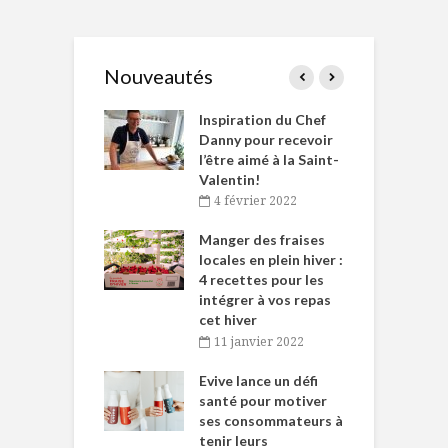
Nouveautés
le Huot et Chef
Inspiration du Chef
I
ne allient
Danny pour recevoir
M
et plaisir
l’être aimé à la Saint-
s
Valentin!
décembre 2021
4 février 2022
iritueux des
L
ns-de-l’Est
Manger des fraises
C
tent durant le
locales en plein hiver :
s
 des Fêtes
4 recettes pour les
t
intégrer à vos repas
novembre 2021
cet hiver
baigne dans
T
11 janvier 2022
e… de Caméline
l
Chantal Van
Evive lance un défi
p
en
santé pour motiver
ses consommateurs à
novembre 2021
tenir leurs