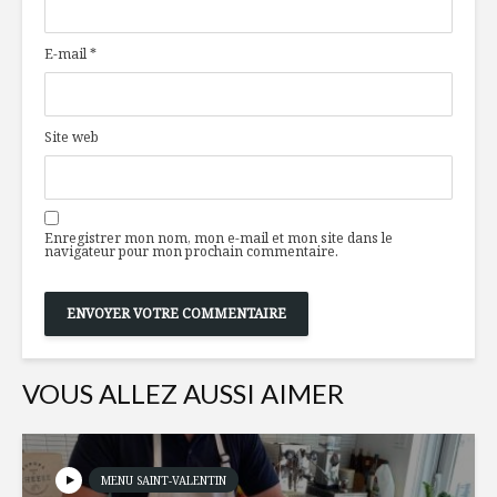
vins qui égayeront
Gabrielle
vos repas de fêtes
E-mail
*
Tout ce qu’il vous
Semaine d
faut pour un surf &
et esprit
turf réussi !
cocoonin
Site web
Soupe légumes
Une « bièr
lentilles
gingembr
que oui!
Enregistrer mon nom, mon e-mail et mon site dans le
navigateur pour mon prochain commentaire.
VOUS ALLEZ AUSSI AIMER
MENU SAINT-VALENTIN