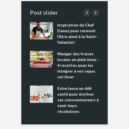
Post slider
Inspiration du Chef
I
es s’apprêtent
Danny pour recevoir
M
e tout un
l’être aimé à la Saint-
s
 » !
Valentin!
L
cking 2 : Une
Manger des fraises
C
nce mondiale
locales en plein hiver :
s
4 recettes pour les
t
intégrer à vos repas
ments riches en
cet hiver
T
ine D
l
ure dans votre
Evive lance un défi
p
ntation
santé pour motiver
ses consommateurs à
tenir leurs
résolutions