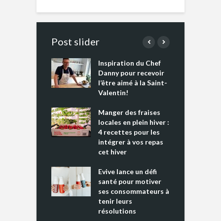
Post slider
Inspiration du Chef
I
es s’apprêtent
Danny pour recevoir
M
e tout un
l’être aimé à la Saint-
s
 » !
Valentin!
L
cking 2 : Une
Manger des fraises
C
nce mondiale
locales en plein hiver :
s
4 recettes pour les
t
intégrer à vos repas
ments riches en
cet hiver
T
ine D
l
ure dans votre
Evive lance un défi
p
ntation
santé pour motiver
ses consommateurs à
tenir leurs
résolutions