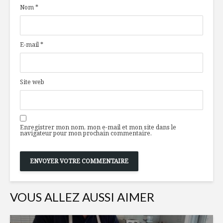
Nom
*
concombre aux
style
crevettes
méditerr
Salade de fruits
Des sauce
E-mail
*
rouges, meringue
!
et basilic thaï
Le citron : un
Salade de
Site web
superaliment,
et poulet
partout dans la
maison!
Enregistrer mon nom, mon e-mail et mon site dans le
navigateur pour mon prochain commentaire.
VOUS ALLEZ AUSSI AIMER