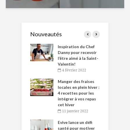
Nouveautés
le Huot et Chef
Inspiration du Chef
I
ne allient
Danny pour recevoir
M
et plaisir
l’être aimé à la Saint-
s
Valentin!
décembre 2021
4 février 2022
iritueux des
L
ns-de-l’Est
Manger des fraises
C
tent durant le
locales en plein hiver :
s
 des Fêtes
4 recettes pour les
t
intégrer à vos repas
novembre 2021
cet hiver
baigne dans
T
11 janvier 2022
e… de Caméline
l
Chantal Van
Evive lance un défi
p
en
santé pour motiver