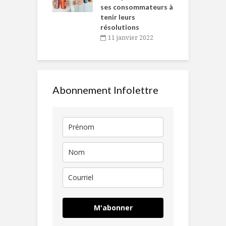
ses consommateurs à
novembre 2021
tenir leurs
résolutions
11 janvier 2022
Abonnement Infolettre
M'abonner