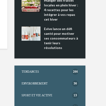
ing 2 : Une
Manger des fraises
Can
ce mondiale
locales en plein hiver :
s’i
4 recettes pour les
te
intégrer à vos repas
nts riches en
cet hiver
Tou
e D
l’h
e dans votre
Evive lance un défi
pou
tation
santé pour motiver
Wi
ses consommateurs à
tenir leurs
résolutions
TENDANCES
266
ENVIRONNEMENT
36
SPORT ET VIE ACTIVE
13