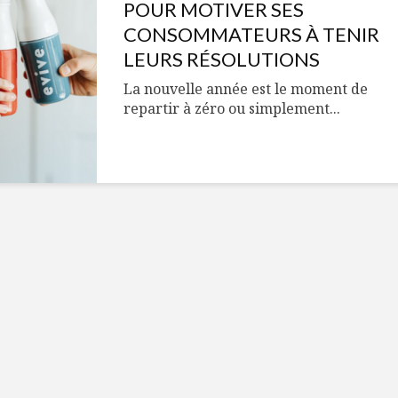
Cantons-de-l’Est
Le snack
POUR MOTIVER SES
s’invitent durant le
tendan
CONSOMMATEURS À TENIR
temps des Fêtes
LEURS RÉSOLUTIONS
Tout baigne dans
10 alime
La nouvelle année est le moment de
l’huile… de Caméline
vitamin
repartir à zéro ou simplement...
pour Chantal Van
à inclur
Winden
alimen