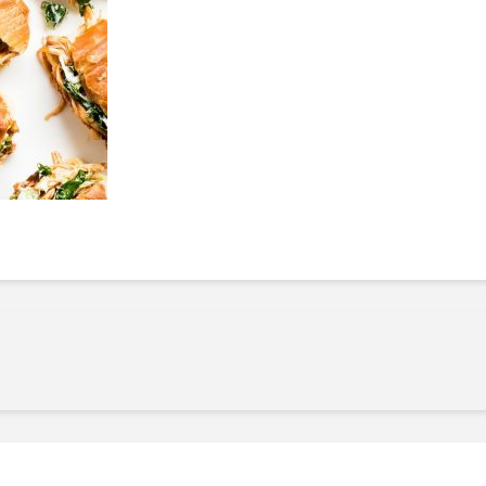
Manger des fraises
Cantons
locales en plein hiver :
s’invite
4 recettes pour les
temps d
intégrer à vos repas
25 no
cet hiver
Tout ba
11 janvier 2022
l’huile…
Evive lance un défi
pour Ch
santé pour motiver
Winde
ses consommateurs à
25 no
tenir leurs
résolutions
11 janvier 2022