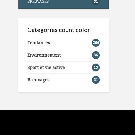
BREUVAGES
31
Categories count color
Tendances
266
Environnement
36
Sport et vie active
13
Breuvages
31