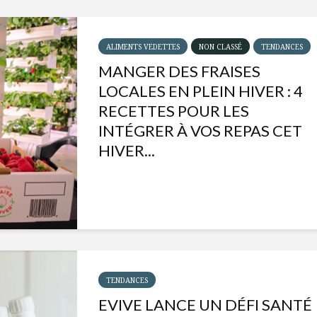
ALIMENTS VEDETTES
NON CLASSÉ
TENDANCES
MANGER DES FRAISES
LOCALES EN PLEIN HIVER : 4
RECETTES POUR LES
INTÉGRER À VOS REPAS CET
HIVER...
Isabelle Huot et Chef
Les
Marianne allient
insecte
santé et plaisir
à faire 
TENDANCES
« buzz »
EVIVE LANCE UN DÉFI SANTÉ
Les spiritueux des