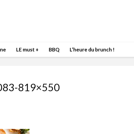
nne
LE must +
BBQ
L’heure du brunch !
83-819×550
Inspiration du Chef
Isabelle
Danny pour recevoir
Mariann
l’être aimé à la Saint-
santé et
Valentin!
17 dé
4 février 2022
Les spir