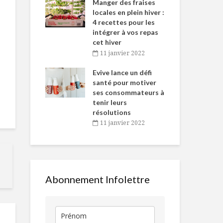
-de-l’Est
Manger des fraises
Can
nt durant le
locales en plein hiver :
s’i
es Fêtes
4 recettes pour les
te
intégrer à vos repas
vembre 2021
2
cet hiver
igne dans
Tou
11 janvier 2022
Lobster roll
Salade aux c
 de Caméline
l’h
aux topinambours
orange et
antal Van
Evive lance un défi
pou
pamplemous
n
santé pour motiver
Wi
ses consommateurs à
vembre 2021
2
Collation et coup
Femme à la
tenir leurs
de barre d’après-
Fontaine: un
résolutions
midi
vin joliment
11 janvier 2022
déroutant
Salade de
concombre aux
Pizza desser
crevettes
toute fleurie
Abonnement Infolettre