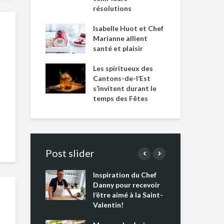
résolutions
Isabelle Huot et Chef
Marianne allient
santé et plaisir
Les spiritueux des
Cantons-de-l’Est
s’invitent durant le
temps des Fêtes
Post slider
Inspiration du Chef
Isa
s s’apprêtent
Danny pour recevoir
Mar
tout un
l’être aimé à la Saint-
san
 !
Valentin!
Les