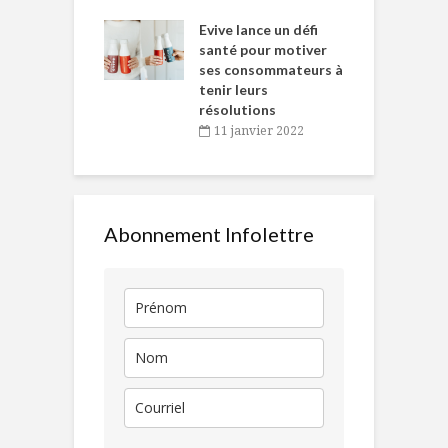
e… de Caméline
l
Chantal Van
Evive lance un défi
p
en
santé pour motiver
ses consommateurs à
novembre 2021
tenir leurs
résolutions
11 janvier 2022
Abonnement Infolettre