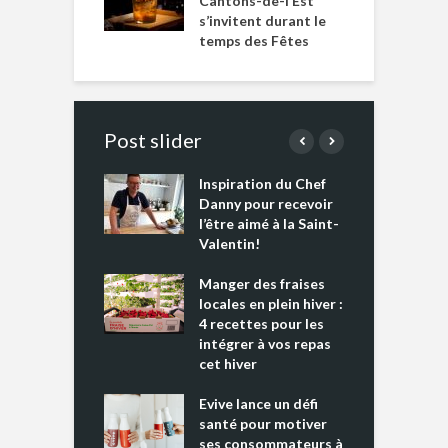
Cantons-de-l’Est
s’invitent durant le
temps des Fêtes
Post slider
Inspiration du Chef
I
es s’apprêtent
Danny pour recevoir
M
e tout un
l’être aimé à la Saint-
s
 » !
Valentin!
L
cking 2 : Une
Manger des fraises
C
nce mondiale
locales en plein hiver :
s
4 recettes pour les
t
intégrer à vos repas
ments riches en
cet hiver
T
ine D
l
ure dans votre
Evive lance un défi
p
ntation
santé pour motiver
ses consommateurs à