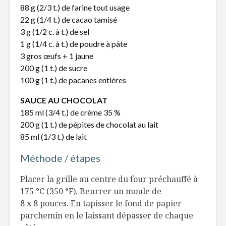
88 g (2/3 t.) de farine tout usage
Que faut-il savoir
5 recette
sur les fruits
parfaites 
22 g (1/4 t.) de cacao tamisé
séchés?
temps des
3 g (1/2 c. à t.) de sel
1 g (1/4 c. à t.) de poudre à pâte
Saint-Martin, l’île
Cuisine s
3 gros œufs + 1 jaune
amicale
viande po
200 g (1 t.) de sucre
bambins
100 g (1 t.) de pacanes entières
Soupe légumes
Pizza pap
lentilles
SAUCE AU CHOCOLAT
185 ml (3/4 t.) de crème 35 %
200 g (1 t.) de pépites de chocolat au lait
85 ml (1/3 t.) de lait
Méthode / étapes
Placer la grille au centre du four préchauffé à
175 °C (350 °F). Beurrer un moule de
8 x 8 pouces. En tapisser le fond de papier
parchemin en le laissant dépasser de chaque