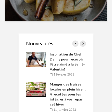
Nouveautés
le Huot et Chef
Inspiration du Chef
I
ne allient
Danny pour recevoir
M
et plaisir
l’être aimé à la Saint-
s
Valentin!
décembre 2021
4 février 2022
iritueux des
L
ns-de-l’Est
Manger des fraises
C
tent durant le
locales en plein hiver :
s
 des Fêtes
4 recettes pour les
t
intégrer à vos repas
novembre 2021
cet hiver
baigne dans
T
11 janvier 2022