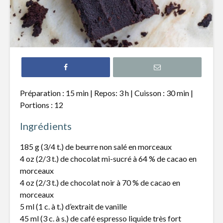
Gâteau à la
Pouding a
compote de
fruits
pomme
Biscuits à l’avoine,
Tiramisu 
graines de
fraises et
citrouille et
Limoncell
Préparation : 15 min | Repos: 3 h | Cuisson : 30 min |
canneberges
Portions : 12
Beignes a
Gâteau à la
patates 
Ingrédients
compote de
pommes et
185 g (3/4 t.) de beurre non salé en morceaux
garniture
croustillante
4 oz (2/3 t.) de chocolat mi-sucré à 64 % de cacao en
morceaux
4 oz (2/3 t.) de chocolat noir à 70 % de cacao en
morceaux
5 ml (1 c. à t.) d’extrait de vanille
45 ml (3 c. à s.) de café espresso liquide très fort