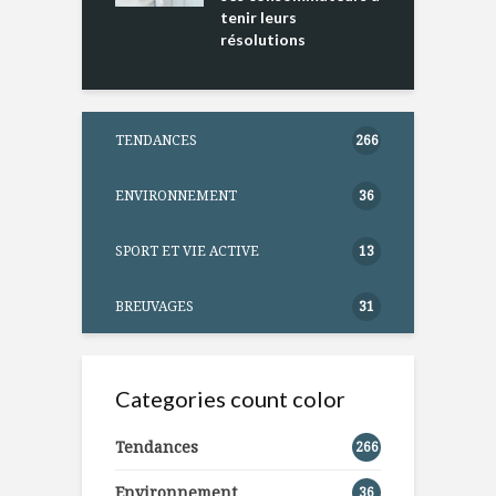
tenir leurs
résolutions
TENDANCES
266
ENVIRONNEMENT
36
SPORT ET VIE ACTIVE
13
BREUVAGES
31
Categories count color
Tendances
266
Environnement
36