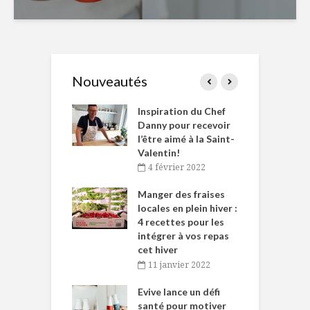
Nouveautés
le Huot et Chef
Inspiration du Chef
I
ne allient
Danny pour recevoir
M
et plaisir
l’être aimé à la Saint-
s
Valentin!
décembre 2021
4 février 2022
iritueux des
L
ns-de-l’Est
Manger des fraises
C
tent durant le
locales en plein hiver :
s
 des Fêtes
4 recettes pour les
t
intégrer à vos repas
novembre 2021
cet hiver
baigne dans
T
11 janvier 2022
e… de Caméline
l
Chantal Van
Evive lance un défi
p
en
santé pour motiver