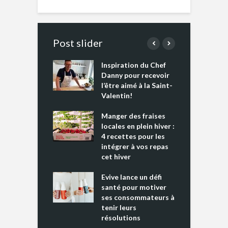
Post slider
Inspiration du Chef
I
es s’apprêtent
Danny pour recevoir
M
e tout un
l’être aimé à la Saint-
s
 » !
Valentin!
L
cking 2 : Une
Manger des fraises
C
nce mondiale
locales en plein hiver :
s
4 recettes pour les
t
intégrer à vos repas
ments riches en
cet hiver
T
ine D
l
ure dans votre
Evive lance un défi
p
ntation
santé pour motiver
ses consommateurs à
tenir leurs
résolutions