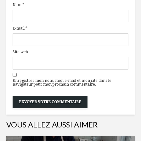
Nom
*
pétoncle aux
parce qu
agrumes
d’abord a
yeux
Smoothie vert
E-mail
*
Une « bièr
gingembr
que oui!
Les fruits passent
Site web
au détecteur de
Isabelle 
mensonges
Chef Mar
allient sa
plaisir
Enregistrer mon nom, mon e-mail et mon site dans le
navigateur pour mon prochain commentaire.
VOUS ALLEZ AUSSI AIMER