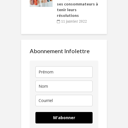
ses consommateurs à
novembre 2021
tenir leurs
résolutions
11 janvier 2022
Abonnement Infolettre
M'abonner