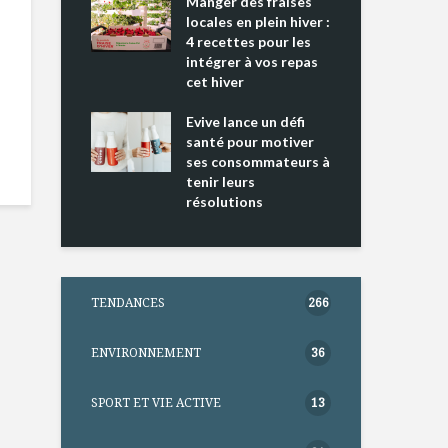
ing 2 : Une
Manger des fraises
Can
ce mondiale
locales en plein hiver :
s’i
4 recettes pour les
te
intégrer à vos repas
nts riches en
cet hiver
Tou
e D
l’h
e dans votre
Evive lance un défi
pou
tation
santé pour motiver
Wi
ses consommateurs à
tenir leurs
résolutions
TENDANCES
266
ENVIRONNEMENT
36
SPORT ET VIE ACTIVE
13