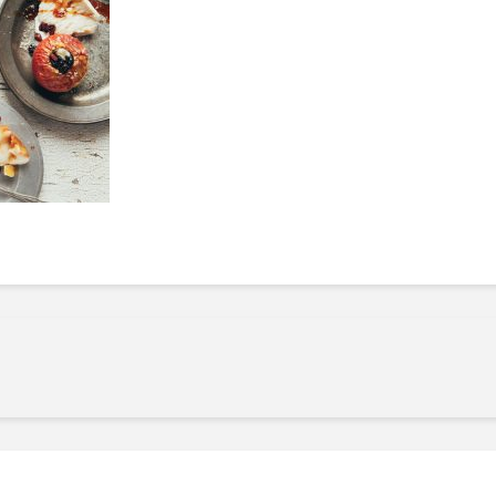
Manger des fraises
Cantons
locales en plein hiver :
s’invite
4 recettes pour les
temps d
intégrer à vos repas
25 no
cet hiver
Tout ba
11 janvier 2022
l’huile…
Evive lance un défi
pour Ch
santé pour motiver
Winde
ses consommateurs à
25 no
tenir leurs
résolutions
11 janvier 2022