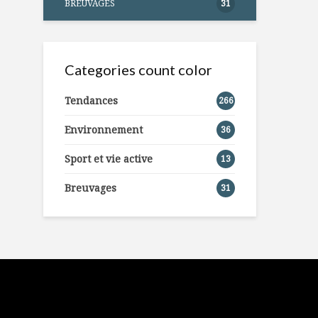
BREUVAGES
31
Categories count color
Tendances
266
Environnement
36
Sport et vie active
13
Breuvages
31