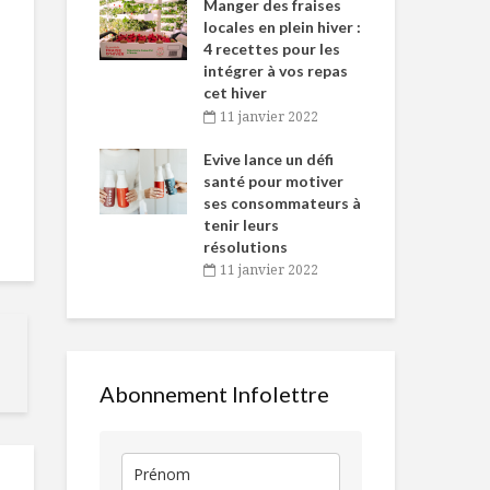
-de-l’Est
Manger des fraises
Can
nt durant le
locales en plein hiver :
s’i
es Fêtes
4 recettes pour les
te
intégrer à vos repas
vembre 2021
2
cet hiver
igne dans
Tou
11 janvier 2022
Le Québec dans
Le bon côté 
 de Caméline
l’h
votre verre!
l’assiette
antal Van
Evive lance un défi
pou
n
santé pour motiver
Wi
ses consommateurs à
vembre 2021
2
Invitez le porc du
Croquettes 
tenir leurs
Québec à la fête!
crevettes et
résolutions
salade de ch
11 janvier 2022
mangue
Dindon du Québec
lime et chili
Chips sans fr
aux graines 
sésame et gr
de chanvre
Abonnement Infolettre