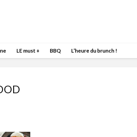
nne
LE must +
BBQ
L’heure du brunch !
OOD
Inspiration du Chef
Isabelle
Danny pour recevoir
Mariann
l’être aimé à la Saint-
santé et
Valentin!
17 dé
4 février 2022
Les spir