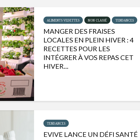
ALIMENTS VEDETTES
NON CLASSÉ
TENDANCES
MANGER DES FRAISES
LOCALES EN PLEIN HIVER : 4
RECETTES POUR LES
INTÉGRER À VOS REPAS CET
HIVER...
Isabelle Huot et Chef
Les
Marianne allient
insecte
santé et plaisir
à faire 
TENDANCES
« buzz »
EVIVE LANCE UN DÉFI SANTÉ
Les spiritueux des