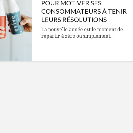
Cantons-de-l’Est
Le snack
POUR MOTIVER SES
s’invitent durant le
tendan
CONSOMMATEURS À TENIR
temps des Fêtes
LEURS RÉSOLUTIONS
Tout baigne dans
10 alime
La nouvelle année est le moment de
l’huile… de Caméline
vitamin
repartir à zéro ou simplement...
pour Chantal Van
à inclur
Winden
alimen