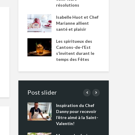
résolutions
Isabelle Huot et Chef
Marianne allient
santé et plaisir
Les spiritueux des
Cantons-de-l’Est
s’invitent durant le
temps des Fêtes
Post slider
Inspiration du Chef
Isa
s s’apprêtent
Danny pour recevoir
Mar
tout un
l’être aimé à la Saint-
san
 !
Valentin!
Les