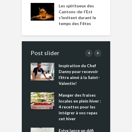
Les spiritueux des
Cantons-de-l’Est
s’invitent durant le
temps des Fêtes
Post slider
Inspiration du Chef
I
es s’apprêtent
Danny pour recevoir
M
e tout un
l’être aimé à la Saint-
s
 » !
Valentin!
L
cking 2 : Une
Manger des fraises
C
nce mondiale
locales en plein hiver :
s
4 recettes pour les
t
intégrer à vos repas
ments riches en
cet hiver
T
ine D
l
ure dans votre
Evive lance un défi
p