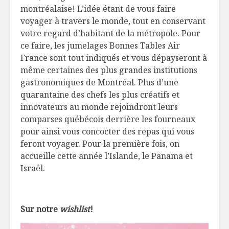
montréalaise! L’idée étant de vous faire
Capitaine
décontra
voyager à travers le monde, tout en conservant
Pancake allemande
Le bonheu
votre regard d’habitant de la métropole. Pour
salée, tomate,
au bout d
ce faire, les jumelages Bonnes Tables Air
truite fumée et
fourchett
France sont tout indiqués et vous dépayseront à
avocat
même certaines des plus grandes institutions
Tomates d
Pâté chinois de riz
ou du ma
gastronomiques de Montréal. Plus d’une
et poulet
quarantaine des chefs les plus créatifs et
innovateurs au monde rejoindront leurs
comparses québécois derrière les fourneaux
pour ainsi vous concocter des repas qui vous
feront voyager. Pour la première fois, on
accueille cette année l’Islande, le Panama et
Israël.
Sur notre
wishlist
!