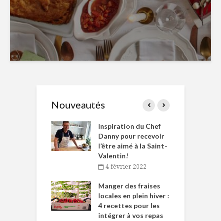
Nouveautés
le Huot et Chef
Inspiration du Chef
I
ne allient
Danny pour recevoir
M
et plaisir
l’être aimé à la Saint-
s
Valentin!
décembre 2021
4 février 2022
iritueux des
L
ns-de-l’Est
Manger des fraises
C
tent durant le
locales en plein hiver :
s
 des Fêtes
4 recettes pour les
t
intégrer à vos repas
novembre 2021