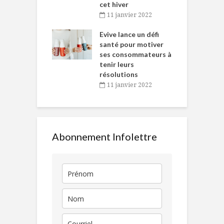
cet hiver
baigne dans
T
11 janvier 2022
e… de Caméline
l
Chantal Van
Evive lance un défi
p
en
santé pour motiver
ses consommateurs à
novembre 2021
tenir leurs
résolutions
11 janvier 2022
Abonnement Infolettre