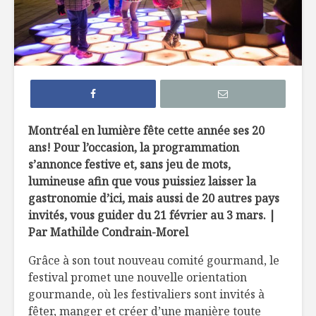
5 terrasses au
10 nouve
bord de l’eau à
produits 
découvrir !
dans une 
près de c
Le Réduit de Léo :
une liqueur de gin
5 vins par
pour souligner le
les repas 
Montréal en lumière fête cette année ses 20
temps des sucres
barbecue
ans! Pour l’occasion, la programmation
s’annonce festive et, sans jeu de mots,
Cucamelon : des
Des smoo
lumineuse afin que vous puissiez laisser la
petites pastèques
cube!
!
gastronomie d’ici, mais aussi de 20 autres pays
invités, vous guider du 21 février au 3 mars. |
Par Mathilde Condrain-Morel
Grâce à son tout nouveau comité gourmand, le
festival promet une nouvelle orientation
gourmande, où les festivaliers sont invités à
Producteur d’ici :
Brasserie
fêter, manger et créer d’une manière toute
La Ferme du
alliage ch