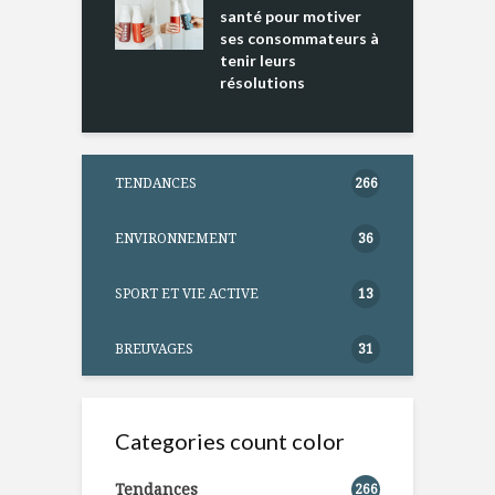
ntation
santé pour motiver
ses consommateurs à
tenir leurs
résolutions
TENDANCES
266
ENVIRONNEMENT
36
SPORT ET VIE ACTIVE
13
BREUVAGES
31
Categories count color
Tendances
266