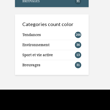
BREUVAGES
31
Categories count color
Tendances
266
Environnement
36
Sport et vie active
13
Breuvages
31