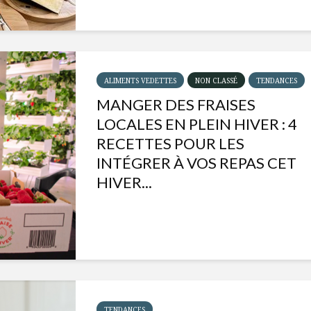
ALIMENTS VEDETTES
NON CLASSÉ
TENDANCES
MANGER DES FRAISES
LOCALES EN PLEIN HIVER : 4
RECETTES POUR LES
INTÉGRER À VOS REPAS CET
HIVER...
Isabelle Huot et Chef
Les
Marianne allient
insecte
santé et plaisir
à faire 
« buzz »
Les spiritueux des
TENDANCES