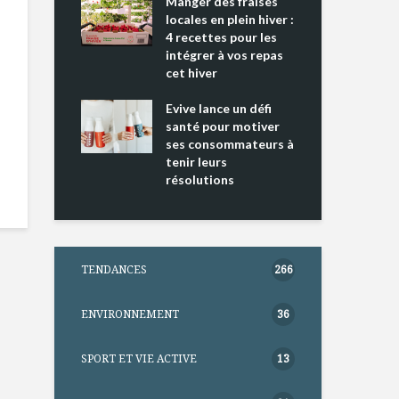
ing 2 : Une
Manger des fraises
Can
ce mondiale
locales en plein hiver :
s’i
4 recettes pour les
te
intégrer à vos repas
nts riches en
cet hiver
Tou
e D
l’h
e dans votre
Evive lance un défi
pou
tation
santé pour motiver
Wi
ses consommateurs à
tenir leurs
résolutions
TENDANCES
266
ENVIRONNEMENT
36
SPORT ET VIE ACTIVE
13