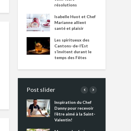
résolutions
Isabelle Huot et Chef
Marianne allient
santé et plaisir
Les spiritueux des
Cantons-de-l’Est
s’invitent durant le
temps des Fêtes
Post slider
Inspiration du Chef
Isa
s s’apprêtent
Danny pour recevoir
Mar
tout un
l’être aimé à la Saint-
san
 !
Valentin!
Les