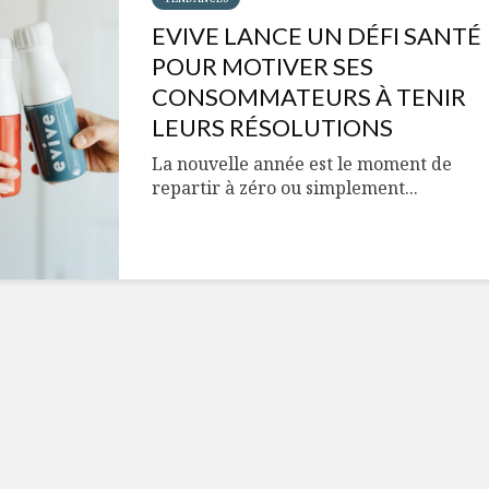
Cantons-de-l’Est
Le snack
s’invitent durant le
tendan
EVIVE LANCE UN DÉFI SANTÉ
temps des Fêtes
POUR MOTIVER SES
Tout baigne dans
10 alime
CONSOMMATEURS À TENIR
l’huile… de Caméline
vitamin
LEURS RÉSOLUTIONS
pour Chantal Van
à inclur
Winden
alimen
La nouvelle année est le moment de
repartir à zéro ou simplement...