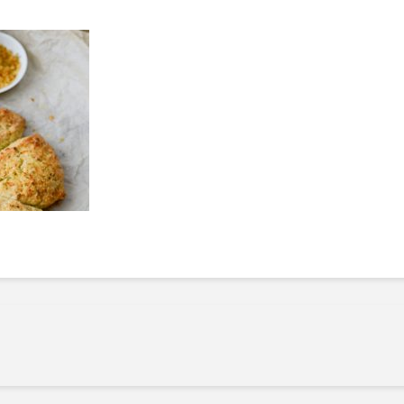
Manger des fraises
Cantons
locales en plein hiver :
s’invite
4 recettes pour les
temps d
intégrer à vos repas
25 no
cet hiver
Tout ba
11 janvier 2022
l’huile…
Evive lance un défi
pour Ch
santé pour motiver
Winde
ses consommateurs à
25 no
tenir leurs
résolutions
11 janvier 2022