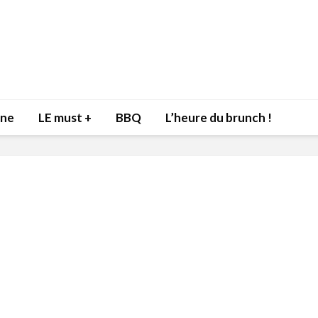
nne
LE must +
BBQ
L’heure du brunch !
Inspiration du Chef
Isabelle
Danny pour recevoir
Mariann
l’être aimé à la Saint-
santé et
Valentin!
17 dé
4 février 2022
Les spir