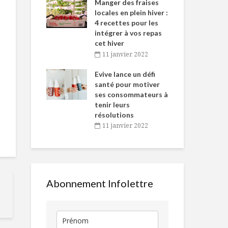
-de-l’Est
Manger des fraises
Can
nt durant le
locales en plein hiver :
s’i
es Fêtes
4 recettes pour les
te
intégrer à vos repas
vembre 2021
2
cet hiver
igne dans
Tou
11 janvier 2022
Technique :
Tout ce qu’il
 de Caméline
l’h
comment faire une
faut pour un 
antal Van
Evive lance un défi
pou
pâte à pizza
turf réussi !
n
santé pour motiver
Wi
maison
ses consommateurs à
vembre 2021
2
Ceviche de
tenir leurs
Rhétorique anti-
pétoncle au
résolutions
animalière
agrumes
11 janvier 2022
Penne Bella
SALADE DE
Stagione
QUINOA, CANARD
ET AGRUMES
Abonnement Infolettre