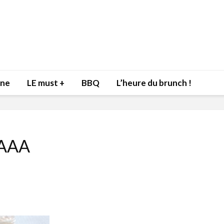
nne
LE must +
BBQ
L’heure du brunch !
AAA
Inspiration du Chef
Isabelle
Danny pour recevoir
Mariann
l’être aimé à la Saint-
santé et
Valentin!
17 dé
4 février 2022
Les spir