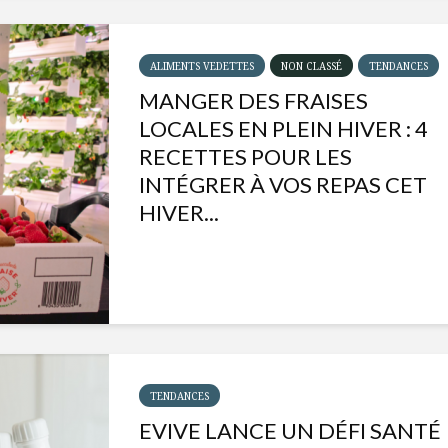
ALIMENTS VEDETTES
NON CLASSÉ
TENDANCES
MANGER DES FRAISES
LOCALES EN PLEIN HIVER : 4
RECETTES POUR LES
INTÉGRER À VOS REPAS CET
HIVER...
Isabelle Huot et Chef
Les
Marianne allient
insecte
santé et plaisir
à faire 
TENDANCES
« buzz »
EVIVE LANCE UN DÉFI SANTÉ
Les spiritueux des