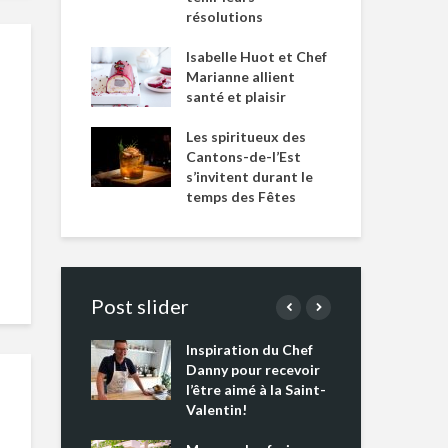
résolutions
Isabelle Huot et Chef
Marianne allient
santé et plaisir
Les spiritueux des
Cantons-de-l’Est
s’invitent durant le
temps des Fêtes
Post slider
Inspiration du Chef
Isa
s s’apprêtent
Danny pour recevoir
Mar
tout un
l’être aimé à la Saint-
san
 !
Valentin!
Les