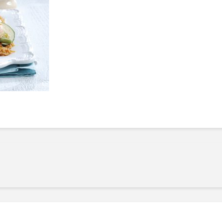
Manger des fraises
Cantons
locales en plein hiver :
s’invite
4 recettes pour les
temps d
intégrer à vos repas
25 no
cet hiver
Tout ba
11 janvier 2022
l’huile…
Evive lance un défi
pour Ch
santé pour motiver
Winde
ses consommateurs à
25 no
tenir leurs
résolutions
11 janvier 2022