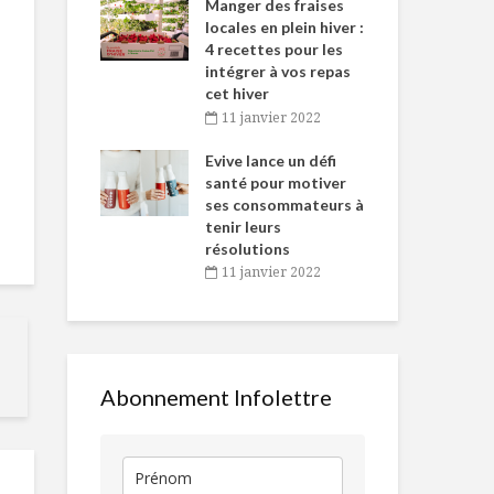
-de-l’Est
Manger des fraises
Can
nt durant le
locales en plein hiver :
s’i
es Fêtes
4 recettes pour les
te
intégrer à vos repas
vembre 2021
2
cet hiver
igne dans
Tou
11 janvier 2022
Top 6 des vins à
Guide de la
 de Caméline
l’h
déguster en
boulangerie 
antal Van
Evive lance un défi
pou
amoureux
pâtisserie s
n
santé pour motiver
Wi
gluten
ses consommateurs à
vembre 2021
2
Sans gluten et sans
tenir leurs
sabot
Brochettes 
résolutions
porc à la
11 janvier 2022
provençale
Les meilleurs
aliments
Montréal en
«antigrippe»
Lumières écl
nouveau l’hi
Abonnement Infolettre