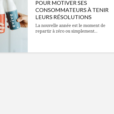
Cantons-de-l’Est
Le snack
POUR MOTIVER SES
s’invitent durant le
tendan
CONSOMMATEURS À TENIR
temps des Fêtes
LEURS RÉSOLUTIONS
Tout baigne dans
10 alime
La nouvelle année est le moment de
l’huile… de Caméline
vitamin
repartir à zéro ou simplement...
pour Chantal Van
à inclur
Winden
alimen