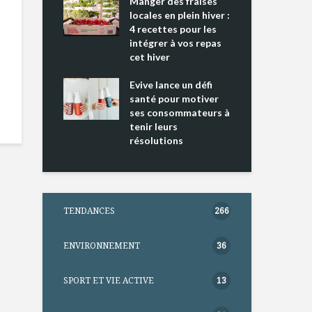
ing 2 : Une
Manger des fraises
Can
ce mondiale
locales en plein hiver :
s’i
4 recettes pour les
te
intégrer à vos repas
nts riches en
cet hiver
Tou
e D
l’h
e dans votre
Evive lance un défi
pou
tation
santé pour motiver
Wi
ses consommateurs à
tenir leurs
résolutions
TENDANCES
266
ENVIRONNEMENT
36
SPORT ET VIE ACTIVE
13