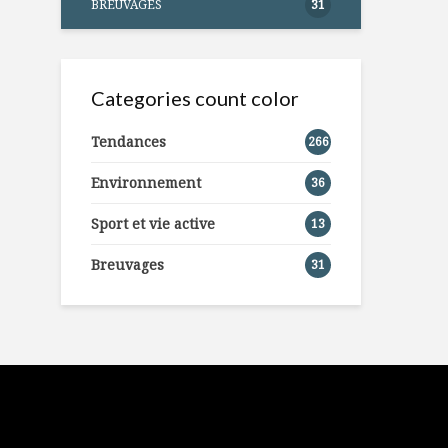
BREUVAGES
31
Categories count color
Tendances
266
Environnement
36
Sport et vie active
13
Breuvages
31