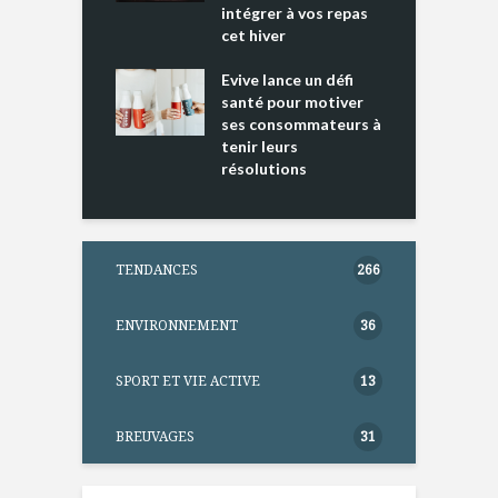
intégrer à vos repas
ments riches en
cet hiver
T
ine D
l
ure dans votre
Evive lance un défi
p
ntation
santé pour motiver
ses consommateurs à
tenir leurs
résolutions
TENDANCES
266
ENVIRONNEMENT
36
SPORT ET VIE ACTIVE
13
BREUVAGES
31