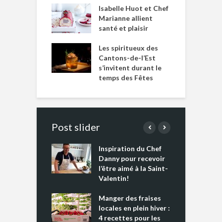
Isabelle Huot et Chef
Marianne allient
santé et plaisir
Les spiritueux des
Cantons-de-l’Est
s’invitent durant le
temps des Fêtes
Post slider
Inspiration du Chef
I
es s’apprêtent
Danny pour recevoir
M
e tout un
l’être aimé à la Saint-
s
 » !
Valentin!
L
cking 2 : Une
Manger des fraises
C
nce mondiale
locales en plein hiver :
s
4 recettes pour les
t