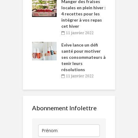
ns-de-l’Est
Manger des fraises
C
tent durant le
locales en plein hiver :
s
 des Fêtes
4 recettes pour les
t
intégrer à vos repas
novembre 2021
cet hiver
baigne dans
T
11 janvier 2022
e… de Caméline
l
Chantal Van
Evive lance un défi
p
en
santé pour motiver
ses consommateurs à
novembre 2021
tenir leurs
résolutions
11 janvier 2022
Abonnement Infolettre