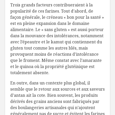
impérial dans nos
Fontaine:
Trois grands facteurs contribueraient à la
assiettes
vin jolime
popularité de ces farines. Tout d’abord, de
déroutan
façon générale, le créneau « bon pour la santé »
Destination
est en pleine expansion dans le domaine
revampée: Le
Pâté à la 
alimentaire. Le « sans gluten » est aussi porteur
Terminal!
ketchup 
pommes 
dans la mouvance des intolérances, notamment
Un peu de soleil du
avec l’épeautre et le kamut qui contiennent du
Portugal dans nos
Ça fait ja
gluten tout comme les autres blés, mais
verres
Programm
provoquent moins de réactions d’intolérance
La Grand
que le froment. Même constat avec l’amarante
Conversa
et le quinoa où la propriété glutéinique est
totalement absente.
En outre, dans un contexte plus global, il
semble que le retour aux sources et aux saveurs
d’antan ait la cote. Bien souvent, les produits
dérivés des grains anciens sont fabriqués par
des boulangeries artisanales qui n’ajoutent
généralement pas de sucre et évitent les farines