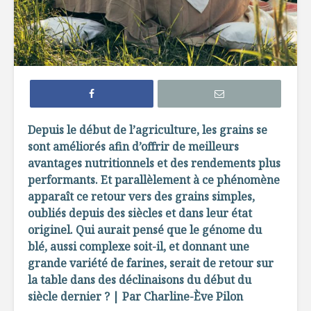
L’évolution
Le choc
alimentaire :
alimentai
du traditionnel à
67
l’industriel
Dix mythe
La découverte du
rappeler 
feu dans
votre pro
Depuis le début de l’agriculture, les grains se
l’évolution de la
visite à l’
sont améliorés afin d’offrir de meilleurs
cuisine
avantages nutritionnels et des rendements plus
La nutri
Ces farines
: la révol
performants. Et parallèlement à ce phénomène
anciennes
nutrition
apparaît ce retour vers des grains simples,
au goût du jour
oubliés depuis des siècles et dans leur état
originel. Qui aurait pensé que le génome du
blé, aussi complexe soit-il, et donnant une
grande variété de farines, serait de retour sur
la table dans des déclinaisons du début du
siècle dernier ? | Par Charline-Ève Pilon
Les mochis : un plat
Femme à 