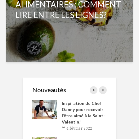
ALIMENTAIRES : COMMENT
LIRE ENTRE LES LIGNES?
Nouveautés
le Huot et Chef
Inspiration du Chef
I
ne allient
Danny pour recevoir
M
et plaisir
l’être aimé à la Saint-
s
Valentin!
décembre 2021
4 février 2022
iritueux des
L