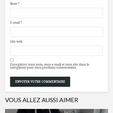
Nom
*
monde
d’érable e
lavande
Salade de quinoa
Vers un N
E-mail
*
et poulet
déchet
Sauvons les
Lait chau
Site web
poissons !
chocolat
Enregistrer mon nom, mon e-mail et mon site dans le
navigateur pour mon prochain commentaire.
VOUS ALLEZ AUSSI AIMER