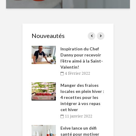
Nouveautés
le Huot et Chef
Inspiration du Chef
I
ne allient
Danny pour recevoir
M
et plaisir
l’être aimé à la Saint-
s
Valentin!
décembre 2021
4 février 2022
iritueux des
L
ns-de-l’Est
Manger des fraises
C
tent durant le
locales en plein hiver :
s
 des Fêtes
4 recettes pour les
t
intégrer à vos repas
novembre 2021
cet hiver
baigne dans
T
11 janvier 2022
e… de Caméline
l
Chantal Van
Evive lance un défi
p
en
santé pour motiver