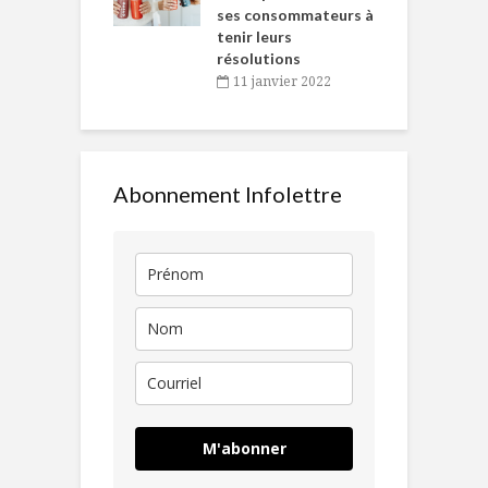
ses consommateurs à
novembre 2021
tenir leurs
résolutions
11 janvier 2022
Abonnement Infolettre
M'abonner