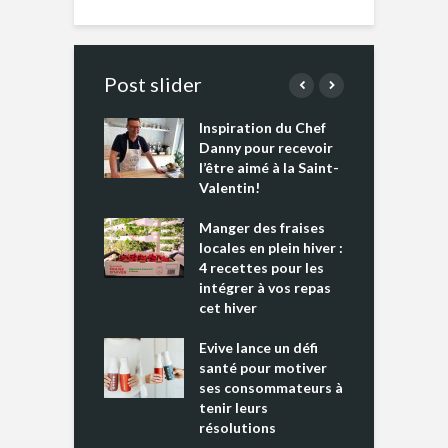
Post slider
Inspiration du Chef
I
es s’apprêtent
Danny pour recevoir
M
e tout un
l’être aimé à la Saint-
s
 » !
Valentin!
L
cking 2 : Une
Manger des fraises
C
nce mondiale
locales en plein hiver :
s
4 recettes pour les
t
intégrer à vos repas
ments riches en
cet hiver
T
ine D
l
ure dans votre
Evive lance un défi
p
ntation
santé pour motiver
ses consommateurs à
tenir leurs
résolutions