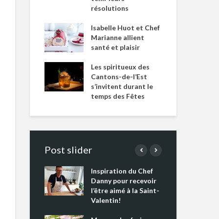
résolutions
Isabelle Huot et Chef
Marianne allient
santé et plaisir
Les spiritueux des
Cantons-de-l’Est
s’invitent durant le
temps des Fêtes
Post slider
Inspiration du Chef
Isa
s s’apprêtent
Danny pour recevoir
Mar
tout un
l’être aimé à la Saint-
san
 !
Valentin!
Les