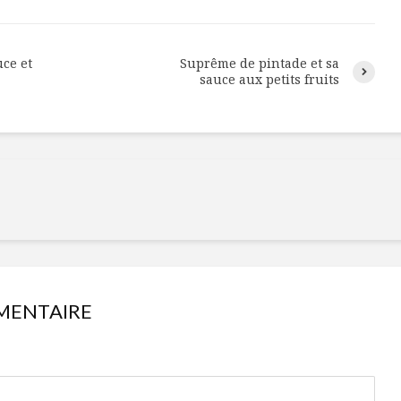
Cantons-de-l’Est
Le snack
s’invitent durant le
tendan
temps des Fêtes
uce et
Suprême de pintade et sa
Tout baigne dans
10 alime
sauce aux petits fruits
l’huile… de Caméline
vitamin
pour Chantal Van
à inclur
Winden
alimen
MENTAIRE