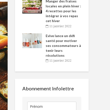
-de-l’Est
Manger des fraises
Can
nt durant le
locales en plein hiver :
s’i
es Fêtes
4 recettes pour les
te
intégrer à vos repas
vembre 2021
2
Un Québécois
TOP 5 des
cet hiver
couronné meilleur
recettes à b
igne dans
Tou
11 janvier 2022
sommelier
d’avocat
 de Caméline
l’h
antal Van
Evive lance un défi
pou
Naan au dindon du
Microbrasser
n
santé pour motiver
Wi
Québec, salsa
effervescenc
ses consommateurs à
vembre 2021
2
mangue-tomates
tenir leurs
et cari
résolutions
Des dindons
11 janvier 2022
Femme à la
petits soins
Fontaine: un bar à
vin joliment
déroutant
Abonnement Infolettre