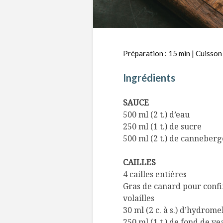
Préparation : 15 min | Cuisson 
Ingrédients
SAUCE
500 ml (2 t.) d’eau
250 ml (1 t.) de sucre
500 ml (2 t.) de canneberg
CAILLES
4 cailles entières
Gras de canard pour confi
volailles
30 ml (2 c. à s.) d’hydrome
250 ml (1 t.) de fond de ve