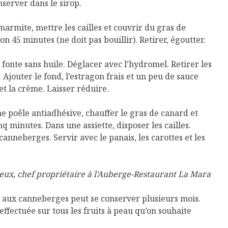
nserver dans le sirop.
armite, mettre les cailles et couvrir du gras de
n 45 minutes (ne doit pas bouillir). Retirer, égoutter.
fonte sans huile. Déglacer avec l’hydromel. Retirer les
 Ajouter le fond, l’estragon frais et un peu de sauce
t la crème. Laisser réduire.
e poêle antiadhésive, chauffer le gras de canard et
q minutes. Dans une assiette, disposer les cailles.
canneberges. Servir avec le panais, les carottes et les
ux, chef propriétaire à l’Auberge-Restaurant La Mara
Isabelle Huot et Chef
Les
Marianne allient
insecte
 aux canneberges peut se conserver plusieurs mois.
santé et plaisir
à faire 
« buzz »
effectuée sur tous les fruits à peau qu’on souhaite
Les spiritueux des