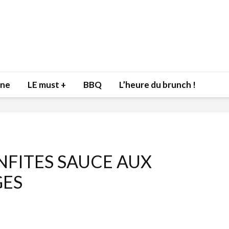
nne
LE must +
BBQ
L’heure du brunch !
NFITES SAUCE AUX
Inspiration du Chef
Isabelle
ES
Danny pour recevoir
Mariann
l’être aimé à la Saint-
santé et
Valentin!
17 dé
4 février 2022
Les spir