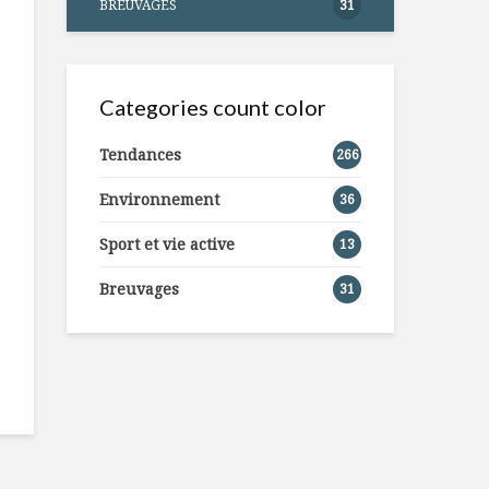
BREUVAGES
31
Categories count color
Tendances
266
Environnement
36
Sport et vie active
13
Breuvages
31