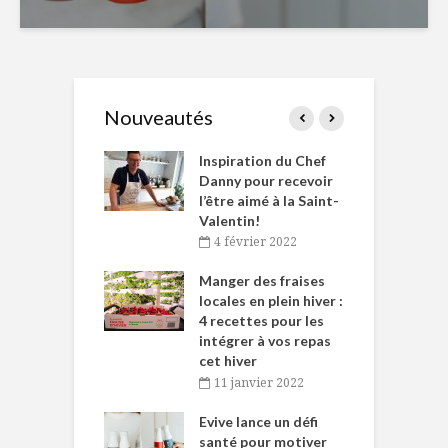
Nouveautés
le Huot et Chef
Inspiration du Chef
I
ne allient
Danny pour recevoir
M
et plaisir
l’être aimé à la Saint-
s
Valentin!
décembre 2021
4 février 2022
iritueux des
L
ns-de-l’Est
Manger des fraises
C
tent durant le
locales en plein hiver :
s
 des Fêtes
4 recettes pour les
t
intégrer à vos repas
novembre 2021
cet hiver
baigne dans
T
11 janvier 2022
e… de Caméline
l
Chantal Van
Evive lance un défi
p
en
santé pour motiver