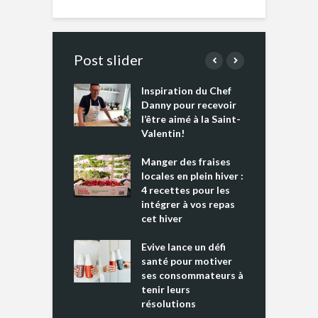
Post slider
Inspiration du Chef
I
es s’apprêtent
Danny pour recevoir
M
e tout un
l’être aimé à la Saint-
s
 » !
Valentin!
L
cking 2 : Une
Manger des fraises
C
nce mondiale
locales en plein hiver :
s
4 recettes pour les
t
intégrer à vos repas
ments riches en
cet hiver
T
ine D
l
ure dans votre
Evive lance un défi
p
ntation
santé pour motiver
ses consommateurs à
tenir leurs
résolutions