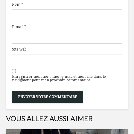
Nom
*
champignons et
l’épicerie 
pommes de terre
tendance 
rester
Tout ce qu’il vous
E-mail
*
faut pour un Noël
Saucisses 
chic et relax
la Mexica
Votre boucherie au
Site web
bout d’un clic !
Maman, j’a
Enregistrer mon nom, mon e-mail et mon site dans le
navigateur pour mon prochain commentaire.
VOUS ALLEZ AUSSI AIMER