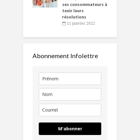
ses consommateurs à
novembre 2021
tenir leurs
résolutions
11 janvier 2022
Abonnement Infolettre
M'abonner