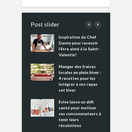
Post slider
Inspiration du Chef
I
es s’apprêtent
Danny pour recevoir
M
e tout un
l’être aimé à la Saint-
s
 » !
Valentin!
L
cking 2 : Une
Manger des fraises
C
nce mondiale
locales en plein hiver :
s
4 recettes pour les
t
intégrer à vos repas
ments riches en
cet hiver
T
ine D
l
ure dans votre
Evive lance un défi
p
ntation
santé pour motiver
ses consommateurs à
tenir leurs
résolutions