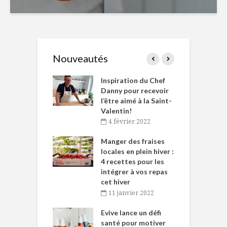
Nouveautés
le Huot et Chef
Inspiration du Chef
I
ne allient
Danny pour recevoir
M
et plaisir
l’être aimé à la Saint-
s
Valentin!
décembre 2021
4 février 2022
iritueux des
L
ns-de-l’Est
Manger des fraises
C
tent durant le
locales en plein hiver :
s
 des Fêtes
4 recettes pour les
t
intégrer à vos repas
novembre 2021
cet hiver
baigne dans
T
11 janvier 2022
e… de Caméline
l
Chantal Van
Evive lance un défi
p
en
santé pour motiver