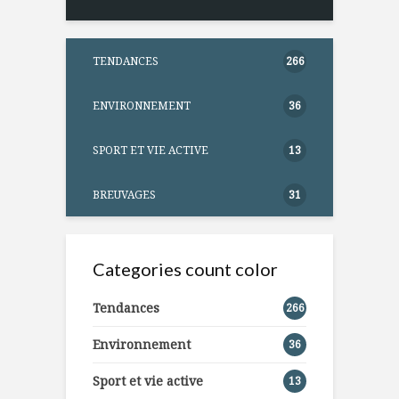
TENDANCES
266
ENVIRONNEMENT
36
SPORT ET VIE ACTIVE
13
BREUVAGES
31
Categories count color
Tendances
266
Environnement
36
Sport et vie active
13