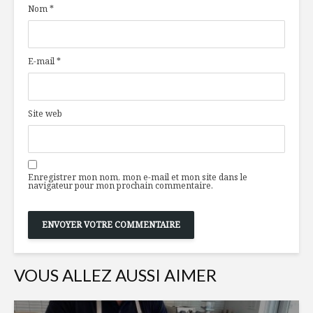
Nom
*
la coriandre
transfor
nécessair
Steven Raichlen:
À la santé
E-mail
*
pas de fumée sans
pilote de
lui !
Belles initiatives
Dindon e
Site web
d’ici
crapaudin
portugai
Enregistrer mon nom, mon e-mail et mon site dans le
navigateur pour mon prochain commentaire.
VOUS ALLEZ AUSSI AIMER