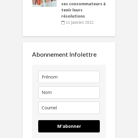
ses consommateurs à
novembre 2021
tenir leurs
résolutions
11 janvier 2022
Abonnement Infolettre
M'abonner