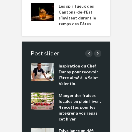
Les spiritueux des
Cantons-de-l’Est
s’invitent durant le
temps des Fêtes
Post slider
Inspiration du Chef
I
es s’apprêtent
Danny pour recevoir
M
e tout un
l’être aimé à la Saint-
s
 » !
Valentin!
L
cking 2 : Une
Manger des fraises
C
nce mondiale
locales en plein hiver :
s
4 recettes pour les
t
intégrer à vos repas
ments riches en
cet hiver
T
ine D
l
ure dans votre
Evive lance un défi
p