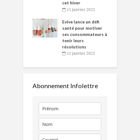
cet hiver
baigne dans
T
11 janvier 2022
e… de Caméline
l
Chantal Van
Evive lance un défi
p
en
santé pour motiver
ses consommateurs à
novembre 2021
tenir leurs
résolutions
11 janvier 2022
Abonnement Infolettre