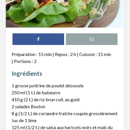
Croquettes de
Mijoté d
pois chiches, sauce
pâtes fra
au cari
asperges 
beurre de
Tartare de bœuf au
cheddar fort
Salade de
crevette
Préparation : 15 min | Repos : 2 h | Cuisson : 15 min
et raisins
| Portions : 2
Roulade de
saumon fumé,
Potage d
Ingrédients
fromage à la crème
fleur et p
et fines herbes
chiches
1 grosse poitrine de poulet désossée
250 ml (1 t.) de babeurre
410 g (2 t.) de riz brun cuit, au goût
2 salades Boston
8 g (1/2 t.) de coriandre fraîche coupée grossièrement
Jus de 1 lime
Technique :
À vos pal
125 ml (1/2 t.) de salsa aux haricots noirs et maïs du
comment faire la