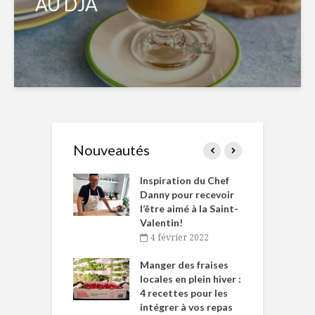
AU DJA
Nouveautés
le Huot et Chef
Inspiration du Chef
I
ne allient
Danny pour recevoir
M
et plaisir
l’être aimé à la Saint-
s
Valentin!
décembre 2021
4 février 2022
iritueux des
L
ns-de-l’Est
Manger des fraises
C
tent durant le
locales en plein hiver :
s
 des Fêtes
4 recettes pour les
t
intégrer à vos repas
novembre 2021