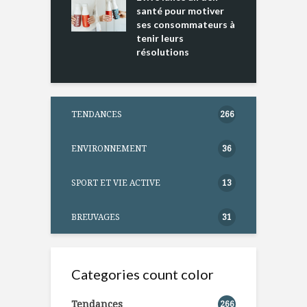
ntation
santé pour motiver
ses consommateurs à
tenir leurs
résolutions
TENDANCES
266
ENVIRONNEMENT
36
SPORT ET VIE ACTIVE
13
BREUVAGES
31
Categories count color
Tendances
266