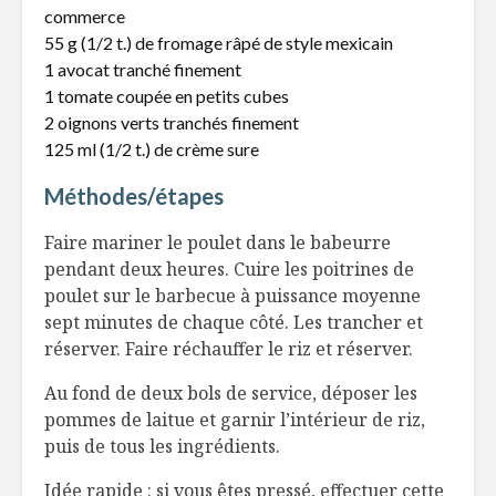
commerce
parfaite pâte à
tarte maison!
55 g (1/2 t.) de fromage râpé de style mexicain
Les algues
1 avocat tranché finement
Cinq tendances
apprivois
1 tomate coupée en petits cubes
saveurs en 2018
goût bien
2 oignons verts tranchés finement
nous
125 ml (1/2 t.) de crème sure
Nouilles soba,
Astuces 
Méthodes/étapes
betteraves,
manger en
mangue et huile de
caméline
Faire mariner le poulet dans le babeurre
pendant deux heures. Cuire les poitrines de
poulet sur le barbecue à puissance moyenne
sept minutes de chaque côté. Les trancher et
réserver. Faire réchauffer le riz et réserver.
Au fond de deux bols de service, déposer les
pommes de laitue et garnir l’intérieur de riz,
puis de tous les ingrédients.
Idée rapide : si vous êtes pressé, effectuer cette