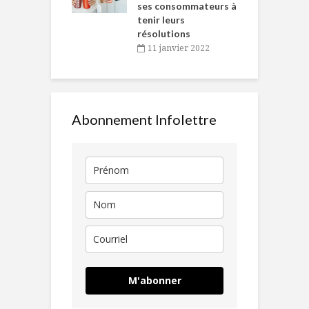
ses consommateurs à
novembre 2021
tenir leurs
résolutions
11 janvier 2022
Abonnement Infolettre
M'abonner