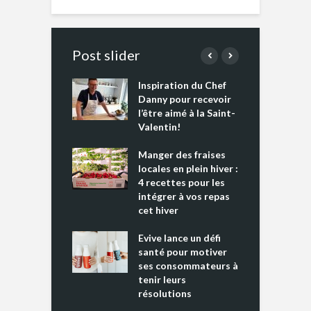
Post slider
Inspiration du Chef
I
es s’apprêtent
Danny pour recevoir
M
e tout un
l’être aimé à la Saint-
s
 » !
Valentin!
L
cking 2 : Une
Manger des fraises
C
nce mondiale
locales en plein hiver :
s
4 recettes pour les
t
intégrer à vos repas
ments riches en
cet hiver
T
ine D
l
ure dans votre
Evive lance un défi
p
ntation
santé pour motiver
ses consommateurs à
tenir leurs
résolutions