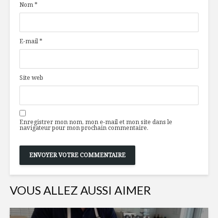
Nom
*
contrôler son
avec son 
diabète
Ménage de
Sans glu
E-mail
*
printemps, dans le
vraiment 
frigo !
Salade de chicorée,
Vin rouge
Site web
fromage de chèvre
corn et ci
et boeuf de la
veille
Enregistrer mon nom, mon e-mail et mon site dans le
navigateur pour mon prochain commentaire.
VOUS ALLEZ AUSSI AIMER