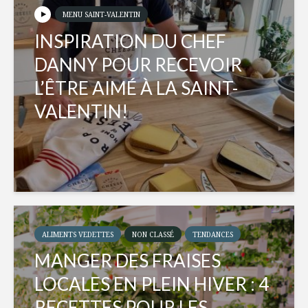
MENU SAINT-VALENTIN
INSPIRATION DU CHEF
DANNY POUR RECEVOIR
L’ÊTRE AIMÉ À LA SAINT-
VALENTIN!
ALIMENTS VEDETTES
NON CLASSÉ
TENDANCES
MANGER DES FRAISES
LOCALES EN PLEIN HIVER : 4
RECETTES POUR LES