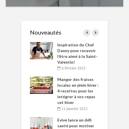
Nouveautés
le Huot et Chef
Inspiration du Chef
I
ne allient
Danny pour recevoir
M
et plaisir
l’être aimé à la Saint-
s
Valentin!
décembre 2021
4 février 2022
iritueux des
L
ns-de-l’Est
Manger des fraises
C
tent durant le
locales en plein hiver :
s
 des Fêtes
4 recettes pour les
t
intégrer à vos repas
novembre 2021
cet hiver
baigne dans
T
11 janvier 2022
e… de Caméline
l
Chantal Van
Evive lance un défi
p
en
santé pour motiver