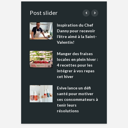
Post slider
Inspiration du Chef
I
es s’apprêtent
Danny pour recevoir
M
e tout un
l’être aimé à la Saint-
s
 » !
Valentin!
L
cking 2 : Une
Manger des fraises
C
nce mondiale
locales en plein hiver :
s
4 recettes pour les
t
intégrer à vos repas
ments riches en
cet hiver
T
ine D
l
ure dans votre
Evive lance un défi
p
ntation
santé pour motiver
ses consommateurs à
tenir leurs
résolutions