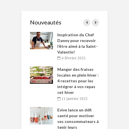
Nouveautés
le Huot et Chef
Inspiration du Chef
I
ne allient
Danny pour recevoir
M
et plaisir
l’être aimé à la Saint-
s
Valentin!
décembre 2021
4 février 2022
iritueux des
L
ns-de-l’Est
Manger des fraises
C
tent durant le
locales en plein hiver :
s
 des Fêtes
4 recettes pour les
t
intégrer à vos repas
novembre 2021
cet hiver
baigne dans
T
11 janvier 2022
e… de Caméline
l
Chantal Van
Evive lance un défi
p
en
santé pour motiver
ses consommateurs à
novembre 2021
tenir leurs