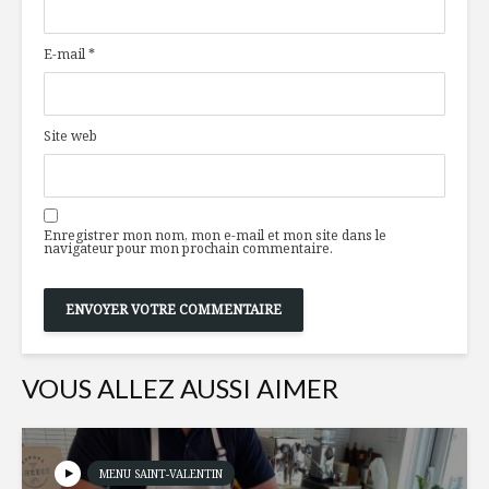
pâtisseries
E-mail
*
Pukka : Infusion de
Porc farci
bonheur
chèvre,
canneber
Site web
séchées e
Financiers au
d’érable
citron
Lobster ro
Enregistrer mon nom, mon e-mail et mon site dans le
aux topi
navigateur pour mon prochain commentaire.
VOUS ALLEZ AUSSI AIMER
MENU SAINT-VALENTIN