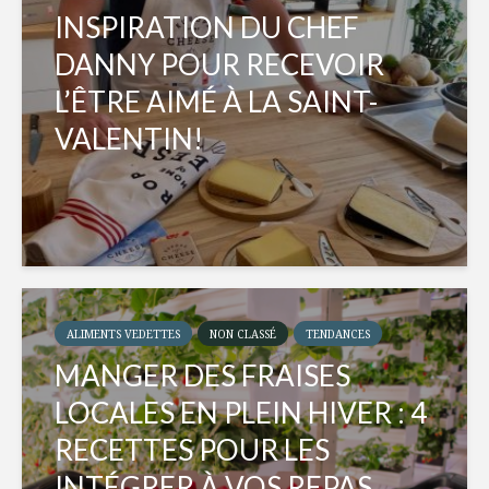
INSPIRATION DU CHEF
DANNY POUR RECEVOIR
L’ÊTRE AIMÉ À LA SAINT-
VALENTIN!
ALIMENTS VEDETTES
NON CLASSÉ
TENDANCES
MANGER DES FRAISES
LOCALES EN PLEIN HIVER : 4
RECETTES POUR LES
INTÉGRER À VOS REPAS...