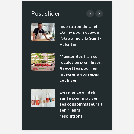
Post slider
Inspiration du Chef
I
es s’apprêtent
Danny pour recevoir
M
e tout un
l’être aimé à la Saint-
s
 » !
Valentin!
L
cking 2 : Une
Manger des fraises
C
nce mondiale
locales en plein hiver :
s
4 recettes pour les
t
intégrer à vos repas
ments riches en
cet hiver
T
ine D
l
ure dans votre
Evive lance un défi
p
ntation
santé pour motiver
ses consommateurs à
tenir leurs
résolutions