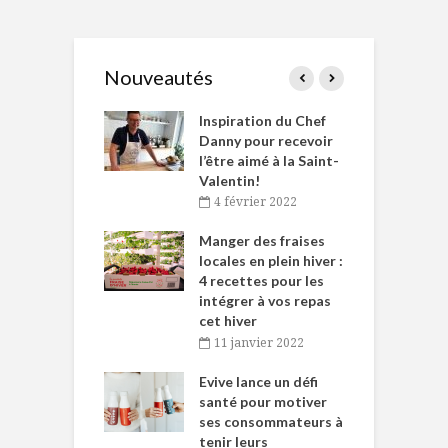
Nouveautés
le Huot et Chef
Inspiration du Chef
I
ne allient
Danny pour recevoir
M
et plaisir
l’être aimé à la Saint-
s
Valentin!
décembre 2021
4 février 2022
iritueux des
L
ns-de-l’Est
Manger des fraises
C
tent durant le
locales en plein hiver :
s
 des Fêtes
4 recettes pour les
t
intégrer à vos repas
novembre 2021
cet hiver
baigne dans
T
11 janvier 2022
e… de Caméline
l
Chantal Van
Evive lance un défi
p
en
santé pour motiver
ses consommateurs à
novembre 2021
tenir leurs