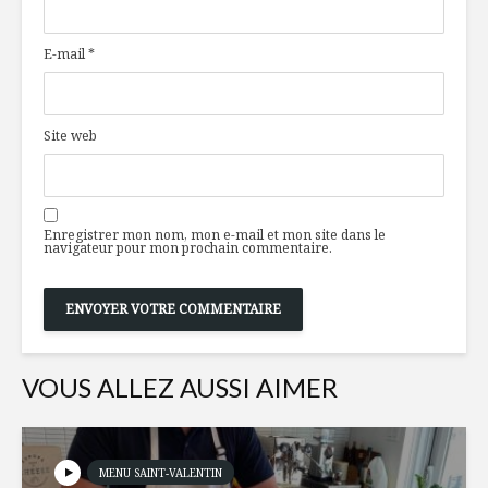
opulence
sauf class
alimentaires
E-mail
*
Belles initiatives
Strozzapr
d’ici
salsa cru
Site web
Nouveautés
Légumes g
printanières
sauce au 
Enregistrer mon nom, mon e-mail et mon site dans le
navigateur pour mon prochain commentaire.
VOUS ALLEZ AUSSI AIMER
MENU SAINT-VALENTIN