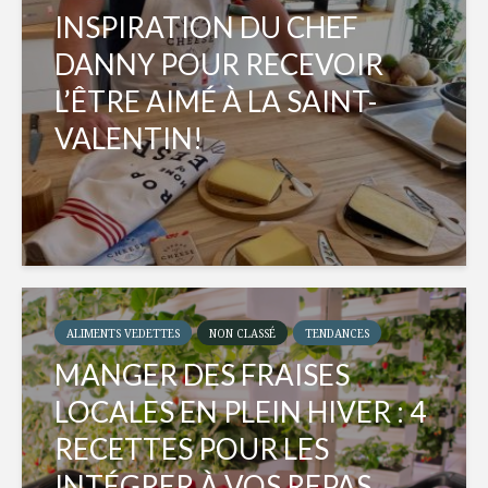
INSPIRATION DU CHEF
DANNY POUR RECEVOIR
L’ÊTRE AIMÉ À LA SAINT-
VALENTIN!
ALIMENTS VEDETTES
NON CLASSÉ
TENDANCES
MANGER DES FRAISES
LOCALES EN PLEIN HIVER : 4
RECETTES POUR LES
INTÉGRER À VOS REPAS...