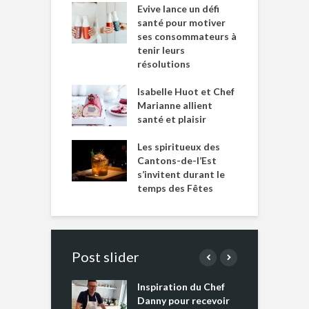
Evive lance un défi
santé pour motiver
ses consommateurs à
tenir leurs
résolutions
Isabelle Huot et Chef
Marianne allient
santé et plaisir
Les spiritueux des
Cantons-de-l’Est
s’invitent durant le
temps des Fêtes
Post slider
Inspiration du Chef
I
es s’apprêtent
Danny pour recevoir
M