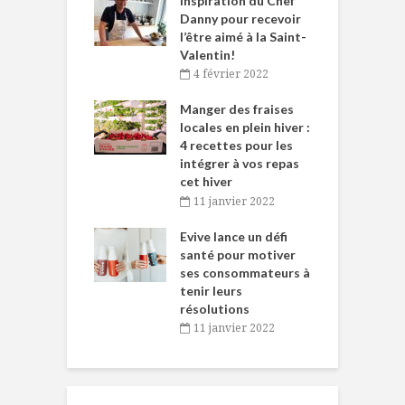
le Huot et Chef
Inspiration du Chef
I
ne allient
Danny pour recevoir
M
et plaisir
l’être aimé à la Saint-
s
Valentin!
décembre 2021
4 février 2022
iritueux des
L
ns-de-l’Est
Manger des fraises
C
tent durant le
locales en plein hiver :
s
 des Fêtes
4 recettes pour les
t
intégrer à vos repas
novembre 2021
cet hiver
baigne dans
T
11 janvier 2022
e… de Caméline
l
Chantal Van
Evive lance un défi
p
en
santé pour motiver
ses consommateurs à
novembre 2021
tenir leurs
résolutions
11 janvier 2022