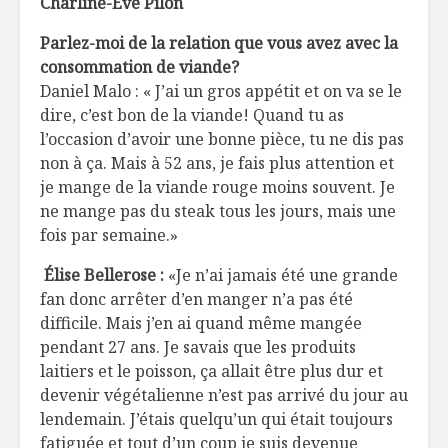
Charline-Ève Pilon
La
Épisodes
nutricosmétique :
fromagers
Parlez-moi de la relation que vous avez avec la
révélation ou
consommation de viande?
sorcellerie ?
Daniel Malo : « J’ai un gros appétit et on va se le
Comment 
dire, c’est bon de la viande! Quand tu as
L’assiette de
oeuf poc
l’athlète
l’occasion d’avoir une bonne pièce, tu ne dis pas
olympique
non à ça. Mais à 52 ans, je fais plus attention et
Coco Rapi
je mange de la viande rouge moins souvent. Je
Les fruits séchés
ne mange pas du steak tous les jours, mais une
La touche
fois par semaine.»
gourmande
dans l’assiette
Élise Bellerose :
«Je n’ai jamais été une grande
fan donc arrêter d’en manger n’a pas été
difficile. Mais j’en ai quand même mangée
pendant 27 ans. Je savais que les produits
laitiers et le poisson, ça allait être plus dur et
devenir végétalienne n’est pas arrivé du jour au
lendemain. J’étais quelqu’un qui était toujours
fatiguée et tout d’un coup je suis devenue