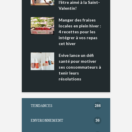
e tout un
l’être aimé à la Saint-
s
 » !
Valentin!
L
cking 2 : Une
Manger des fraises
C
nce mondiale
locales en plein hiver :
s
4 recettes pour les
t
intégrer à vos repas
ments riches en
cet hiver
T
ine D
l
ure dans votre
Evive lance un défi
p
ntation
santé pour motiver
ses consommateurs à
tenir leurs
résolutions
TENDANCES
266
ENVIRONNEMENT
36