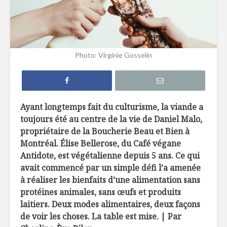
7 façons de
6 tendan
remplacer le pain
dans not
dans nos
assiette 
Photo: Virginie Gosselin
hamburgers
La crème 
TOP 10 des
menthe, c
meilleures
pour les 
microbrasseries au
Ayant longtemps fait du culturisme, la viande a
Québec à
Belles ini
toujours été au centre de la vie de Daniel Malo,
découvrir !
d’ici
propriétaire de la Boucherie Beau et Bien à
Osez les flambés !
Montréal. Élise Bellerose, du Café végane
Antidote, est végétalienne depuis 5 ans. Ce qui
avait commencé par un simple défi l’a amenée
à réaliser les bienfaits d’une alimentation sans
protéines animales, sans œufs et produits
laitiers. Deux modes alimentaires, deux façons
de voir les choses. La table est mise. | Par