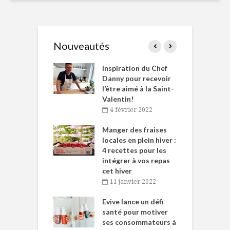
Nouveautés
le Huot et Chef
Inspiration du Chef
I
ne allient
Danny pour recevoir
M
et plaisir
l’être aimé à la Saint-
s
Valentin!
décembre 2021
4 février 2022
iritueux des
L
ns-de-l’Est
Manger des fraises
C
tent durant le
locales en plein hiver :
s
 des Fêtes
4 recettes pour les
t
intégrer à vos repas
novembre 2021
cet hiver
baigne dans
T
11 janvier 2022
e… de Caméline
l
Chantal Van
Evive lance un défi
p
en
santé pour motiver
ses consommateurs à
novembre 2021