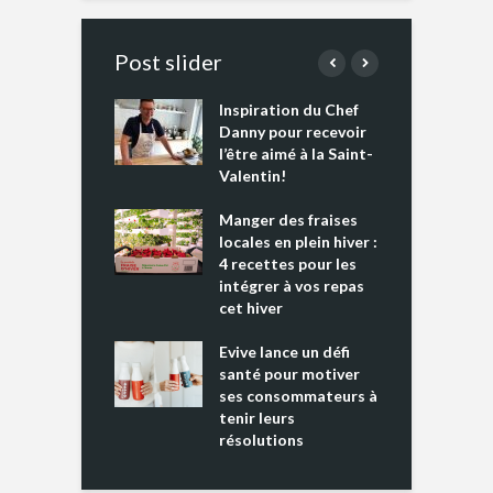
Post slider
Inspiration du Chef
I
es s’apprêtent
Danny pour recevoir
M
e tout un
l’être aimé à la Saint-
s
 » !
Valentin!
L
cking 2 : Une
Manger des fraises
C
nce mondiale
locales en plein hiver :
s
4 recettes pour les
t
intégrer à vos repas
ments riches en
cet hiver
T
ine D
l
ure dans votre
Evive lance un défi
p
ntation
santé pour motiver
ses consommateurs à
tenir leurs
résolutions