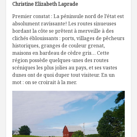
Christine Elizabeth Laprade
10 vergers qui vous
La résurr
Premier constat : La péninsule nord de l’état est
feront tomber
d’une tra
absolument ravissante! Les routes sinueuses
dans les pommes
bordant la côte se prêtent à merveille à des
Salade de
Curieux c
clichés éblouissants : ports, villages de pêcheurs
crevettes, pommes
mousson
historiques, granges de couleur grenat,
et raisins
maisons en bardeau de cèdre gris… Cette
région possède quelques-unes des routes
scéniques les plus jolies au pays, et ses vastes
dunes ont de quoi duper tout visiteur. En un
mot : on se croirait à la mer.