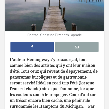
Les meilleurs
Astuces 
circuits gourmands
manger en
Prenez le champ
Tucson, vi
Photos: Christine Elizabeth Laprade
avec la route des
gastrono
fromages !
l’UNESC
Saint-Martin, l’île
Au pays d
amicale
fondue a
L’auteur Hemingway s’y ressourçait, tout
comme bien des artistes qui y ont leur maison
d’été. Tous ceux qui rêvent de dépaysement, de
panoramas bucoliques et de gastronomie
seront servis! Idéal en road trip l’été (lorsque
l’eau est chaude) ainsi que l’automne, lorsque
les couleurs sont à leur apogée. Coup d’œil sur
Bon, le gras de
Pain naan
un trésor encore bien caché, une péninsule
canard?
pizza, poi
surnommée les Hamptons du Michigan. | Par
chèvre