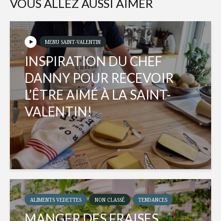
VOUS ALLEZ AUSSI AIMER
MENU SAINT-VALENTIN
INSPIRATION DU CHEF
DANNY POUR RECEVOIR
L’ÊTRE AIMÉ À LA SAINT-
VALENTIN!
ALIMENTS VEDETTES
NON CLASSÉ
TENDANCES
MANGER DES FRAISES