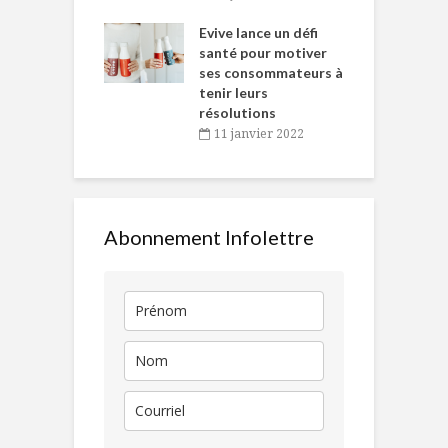
e… de Caméline
l
Chantal Van
Evive lance un défi
p
en
santé pour motiver
ses consommateurs à
novembre 2021
tenir leurs
résolutions
11 janvier 2022
Abonnement Infolettre