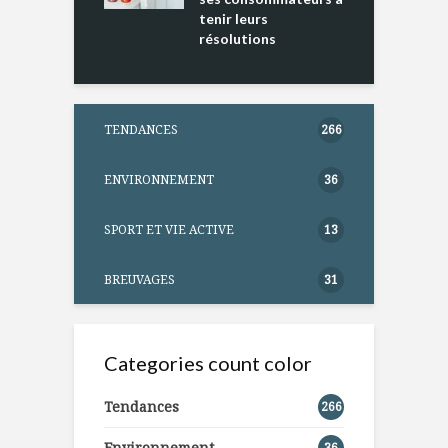
tenir leurs
résolutions
TENDANCES
266
ENVIRONNEMENT
36
SPORT ET VIE ACTIVE
13
BREUVAGES
31
Categories count color
Tendances
266
Environnement
36