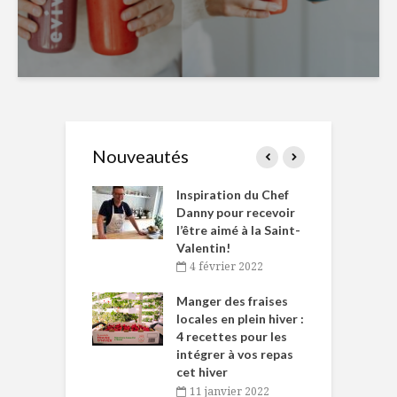
Nouveautés
le Huot et Chef
Inspiration du Chef
I
ne allient
Danny pour recevoir
M
et plaisir
l’être aimé à la Saint-
s
Valentin!
décembre 2021
4 février 2022
iritueux des
L
ns-de-l’Est
Manger des fraises
C
tent durant le
locales en plein hiver :
s
 des Fêtes
4 recettes pour les
t
intégrer à vos repas
novembre 2021
cet hiver
baigne dans
T
11 janvier 2022