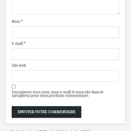
patate douce et
sauce au miel
Nom
*
Des zestes et des
Cucamelon
suprêmes de soleil
petites p
!
E-mail
*
Le sens des plats
Poitrine 
comme héritage
salade de
tomates à 
Piri
Site web
Enregistrer mon nom, mon e-mail et mon site dans le
navigateur pour mon prochain commentaire.