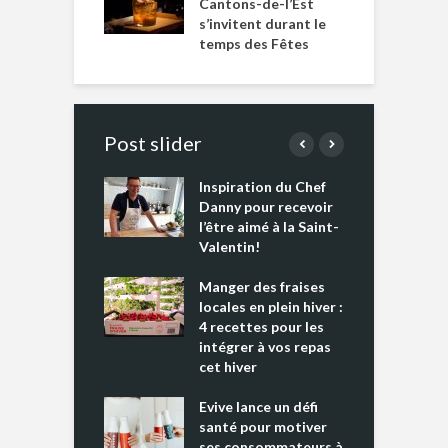
Cantons-de-l’Est
s’invitent durant le
temps des Fêtes
Post slider
Inspiration du Chef
I
es s’apprêtent
Danny pour recevoir
M
e tout un
l’être aimé à la Saint-
s
 » !
Valentin!
L
cking 2 : Une
Manger des fraises
C
nce mondiale
locales en plein hiver :
s
4 recettes pour les
t
intégrer à vos repas
ments riches en
cet hiver
T
ine D
l
ure dans votre
Evive lance un défi
p
ntation
santé pour motiver
ses consommateurs à