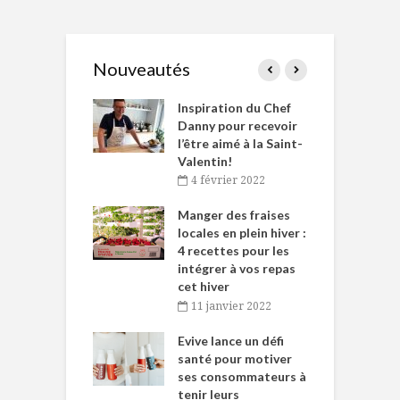
Nouveautés
le Huot et Chef
Inspiration du Chef
I
ne allient
Danny pour recevoir
M
et plaisir
l’être aimé à la Saint-
s
Valentin!
décembre 2021
4 février 2022
iritueux des
L
ns-de-l’Est
Manger des fraises
C
tent durant le
locales en plein hiver :
s
 des Fêtes
4 recettes pour les
t
intégrer à vos repas
novembre 2021
cet hiver
baigne dans
T
11 janvier 2022
e… de Caméline
l
Chantal Van
Evive lance un défi
p
en
santé pour motiver
ses consommateurs à
novembre 2021
tenir leurs