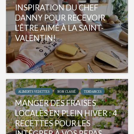
INSPIRATION DU CHEF
DANNY POUR RECEVOIR
L’ÊTRE AIMÉ À LA SAINT-
VALENTIN!
ALIMENTS VEDETTES
NON CLASSÉ
TENDANCES
MANGER DES FRAISES
LOCALES EN PLEIN HIVER : 4
RECETTES POUR LES
INTÉGRER À VOS REPAS...