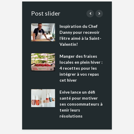
Post slider
Inspiration du Chef
I
es s’apprêtent
Danny pour recevoir
M
e tout un
l’être aimé à la Saint-
s
 » !
Valentin!
L
cking 2 : Une
Manger des fraises
C
nce mondiale
locales en plein hiver :
s
4 recettes pour les
t
intégrer à vos repas
ments riches en
cet hiver
T
ine D
l
ure dans votre
Evive lance un défi
p
ntation
santé pour motiver
ses consommateurs à
tenir leurs
résolutions