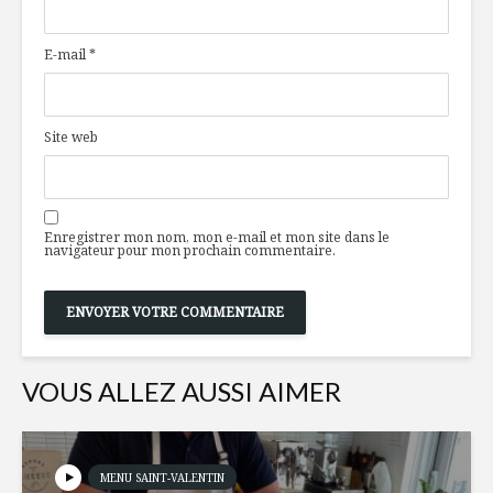
scotch Glenlivet
grillées s
hummus c
E-mail
*
Cailles confites
Moules a
sauce aux
parfums d
canneberges
Site web
L’élégance dans la
5 raisons
bouteille
participer
Semaine 
Enregistrer mon nom, mon e-mail et mon site dans le
navigateur pour mon prochain commentaire.
VOUS ALLEZ AUSSI AIMER
MENU SAINT-VALENTIN