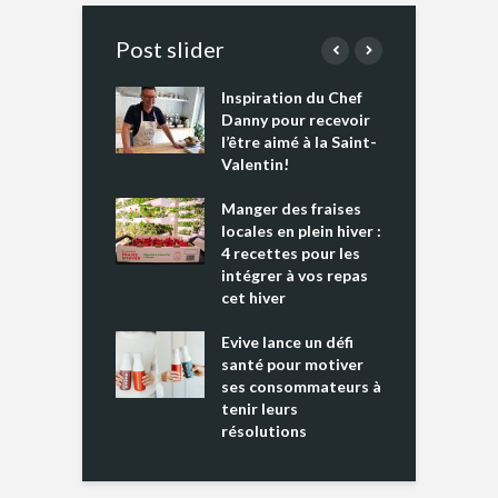
Post slider
Inspiration du Chef
I
es s’apprêtent
Danny pour recevoir
M
e tout un
l’être aimé à la Saint-
s
 » !
Valentin!
L
cking 2 : Une
Manger des fraises
C
nce mondiale
locales en plein hiver :
s
4 recettes pour les
t
intégrer à vos repas
ments riches en
cet hiver
T
ine D
l
ure dans votre
Evive lance un défi
p
ntation
santé pour motiver
ses consommateurs à
tenir leurs
résolutions