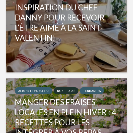
INSPIRATION DU CHEF
DANNY POUR RECEVOIR
L’ÊTRE AIMÉ À LA SAINT-
VALENTIN!
ALIMENTS VEDETTES
NON CLASSÉ
TENDANCES
MANGER DES FRAISES
LOCALES EN PLEIN HIVER : 4
RECETTES POUR LES
INTÉGRER À VOS REPAS...