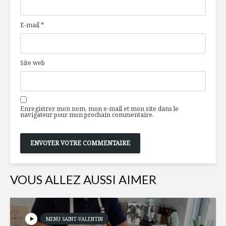
son maximum
alimentai
E-mail
*
Pimenter son
5 emballa
assiette
emballant
juin 2021
Site web
Risotto au crabe
L’ostréicu
pour se d
des huîtr
Enregistrer mon nom, mon e-mail et mon site dans le
l’année !
navigateur pour mon prochain commentaire.
VOUS ALLEZ AUSSI AIMER
MENU SAINT-VALENTIN