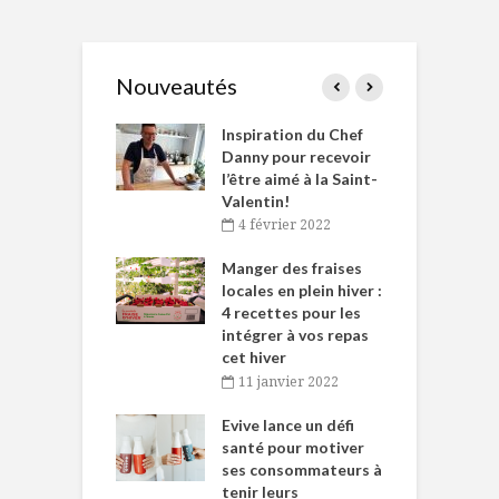
Nouveautés
le Huot et Chef
Inspiration du Chef
I
ne allient
Danny pour recevoir
M
et plaisir
l’être aimé à la Saint-
s
Valentin!
décembre 2021
4 février 2022
iritueux des
L
ns-de-l’Est
Manger des fraises
C
tent durant le
locales en plein hiver :
s
 des Fêtes
4 recettes pour les
t
intégrer à vos repas
novembre 2021
cet hiver
baigne dans
T
11 janvier 2022
e… de Caméline
l
Chantal Van
Evive lance un défi
p
en
santé pour motiver
ses consommateurs à
novembre 2021
tenir leurs