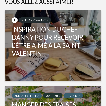
VOUS ALLEZ AUSSI AIMER
MENU SAINT-VALENTIN
INSPIRATION DU CHEF
DANNY POUR RECEVOIR
L’ÊTRE AIMÉ À LA SAINT-
VALENTIN!
ALIMENTS VEDETTES
NON CLASSÉ
TENDANCES
MANGER DES FRAISES