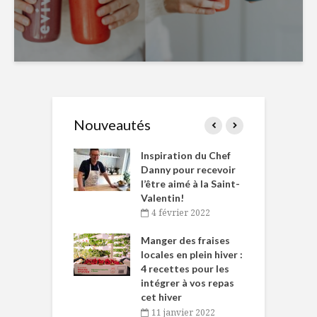
Nouveautés
le Huot et Chef
Inspiration du Chef
I
ne allient
Danny pour recevoir
M
et plaisir
l’être aimé à la Saint-
s
Valentin!
décembre 2021
4 février 2022
iritueux des
L
ns-de-l’Est
Manger des fraises
C
tent durant le
locales en plein hiver :
s
 des Fêtes
4 recettes pour les
t
intégrer à vos repas
novembre 2021
cet hiver
baigne dans
T
11 janvier 2022