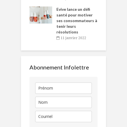
e… de Caméline
l
Chantal Van
Evive lance un défi
p
en
santé pour motiver
ses consommateurs à
novembre 2021
tenir leurs
résolutions
11 janvier 2022
Abonnement Infolettre