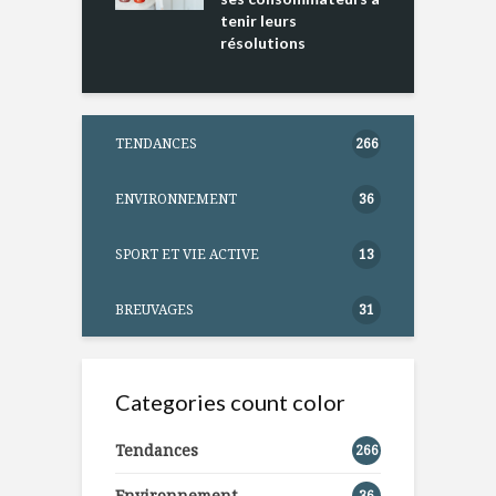
tenir leurs
résolutions
TENDANCES
266
ENVIRONNEMENT
36
SPORT ET VIE ACTIVE
13
BREUVAGES
31
Categories count color
Tendances
266
Environnement
36