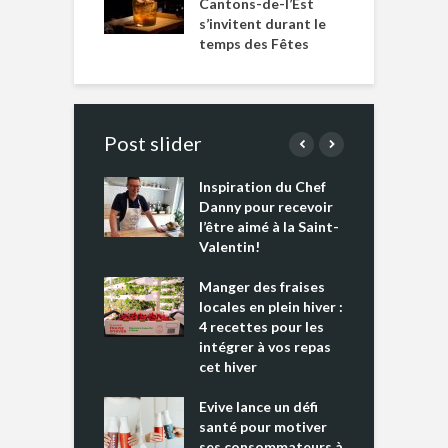
Cantons-de-l’Est
s’invitent durant le
temps des Fêtes
Post slider
Inspiration du Chef
I
es s’apprêtent
Danny pour recevoir
M
e tout un
l’être aimé à la Saint-
s
 » !
Valentin!
L
cking 2 : Une
Manger des fraises
C
nce mondiale
locales en plein hiver :
s
4 recettes pour les
t
intégrer à vos repas
ments riches en
cet hiver
T
ine D
l
ure dans votre
Evive lance un défi
p
ntation
santé pour motiver
ses consommateurs à