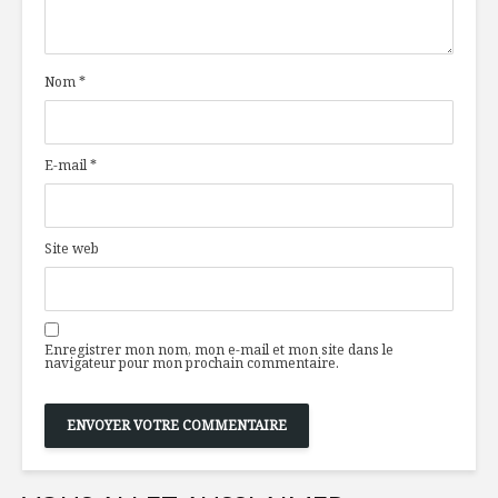
pommes
nos main
Nom
*
Le ramassage de
Molson, b
l’épicerie 1 : Une
de fierté 
tendance qui va
230 ans!
rester
E-mail
*
Quand le 
Hot-quinoa au
mal
cheddar fort et
courgette
Site web
Enregistrer mon nom, mon e-mail et mon site dans le
navigateur pour mon prochain commentaire.