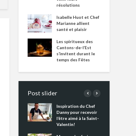
résolutions
Isabelle Huot et Chef
Marianne allient
santé et plaisir
Les spiritueux des
Cantons-de-l’Est
s’invitent durant le
temps des Fêtes
Post slider
Inspiration du Chef
Isa
s s’apprêtent
Danny pour recevoir
Mar
tout un
l’être aimé à la Saint-
san
 !
Valentin!
Les