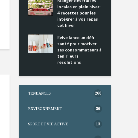
ing 2 : Une
Manger des fraises
Can
ce mondiale
locales en plein hiver :
s’i
4 recettes pour les
te
intégrer à vos repas
nts riches en
cet hiver
Tou
e D
l’h
e dans votre
Evive lance un défi
pou
tation
santé pour motiver
Wi
ses consommateurs à
tenir leurs
résolutions
TENDANCES
266
ENVIRONNEMENT
36
SPORT ET VIE ACTIVE
13