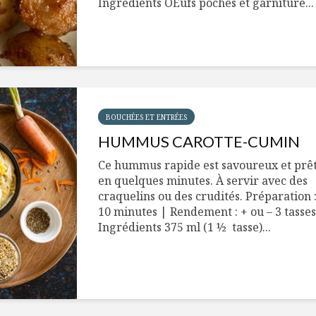
Ingrédients OEufs pochés et garniture...
BOUCHÉES ET ENTRÉES
HUMMUS CAROTTE-CUMIN
Ce hummus rapide est savoureux et prê
en quelques minutes. À servir avec des
craquelins ou des crudités. Préparation 
10 minutes | Rendement : + ou – 3 tasses
Ingrédients 375 ml (1 ½ tasse)...