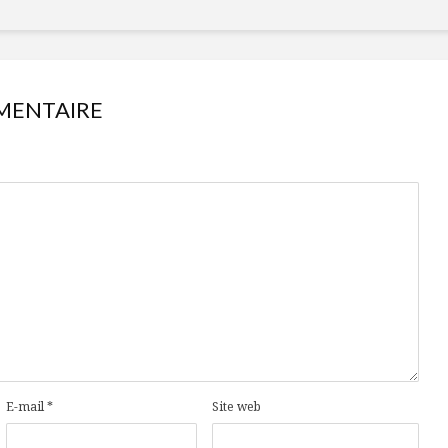
MENTAIRE
Isabelle Huot et Chef
Les
Marianne allient
insecte
santé et plaisir
à faire 
E-mail
*
Site web
« buzz »
Les spiritueux des