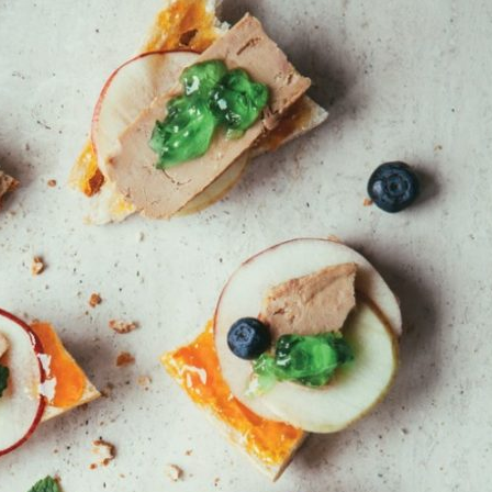
Manger des fraises
Cantons
locales en plein hiver :
s’invite
4 recettes pour les
temps d
intégrer à vos repas
25 no
cet hiver
Tout ba
11 janvier 2022
l’huile…
Evive lance un défi
pour Ch
santé pour motiver
Winde
ses consommateurs à
25 no
tenir leurs
résolutions
11 janvier 2022