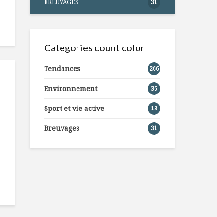
BREUVAGES
31
Categories count color
Tendances
266
Environnement
36
Sport et vie active
13
t
Breuvages
31
: