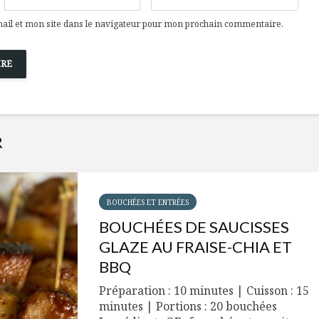
Cantons-de-l’Est
Le snack
s’invitent durant le
tendan
il et mon site dans le navigateur pour mon prochain commentaire.
temps des Fêtes
Tout baigne dans
10 alime
l’huile… de Caméline
vitamin
pour Chantal Van
à inclur
Winden
alimen
R
BOUCHÉES ET ENTRÉES
BOUCHÉES DE SAUCISSES
GLAZE AU FRAISE-CHIA ET
BBQ
Préparation : 10 minutes | Cuisson : 15
minutes | Portions : 20 bouchées