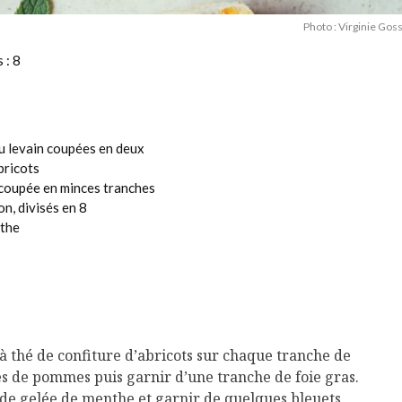
Photo : Virginie Gos
 : 8
au levain coupées en deux
abricots
coupée en minces tranches
on, divisés en 8
nthe
à thé de confiture d’abricots sur chaque tranche de
es de pommes puis garnir d’une tranche de foie gras.
é de gelée de menthe et garnir de quelques bleuets