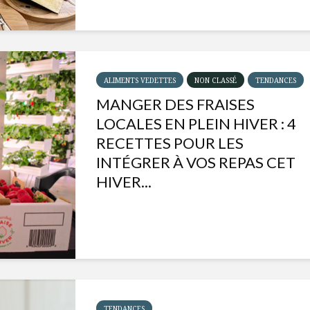
ALIMENTS VEDETTES
NON CLASSÉ
TENDANCES
MANGER DES FRAISES
LOCALES EN PLEIN HIVER : 4
RECETTES POUR LES
INTÉGRER À VOS REPAS CET
HIVER...
Isabelle Huot et Chef
Les
Marianne allient
insecte
santé et plaisir
à faire 
« buzz »
Les spiritueux des
TENDANCES