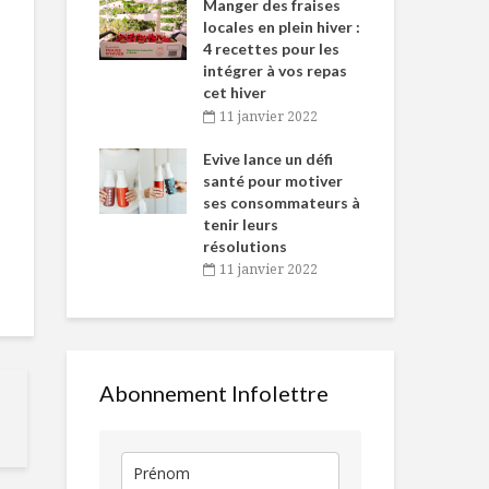
-de-l’Est
Manger des fraises
Can
nt durant le
locales en plein hiver :
s’i
es Fêtes
4 recettes pour les
te
intégrer à vos repas
vembre 2021
2
cet hiver
igne dans
Tou
11 janvier 2022
L’assiette de
Larp Kai
 de Caméline
l’h
l’athlète
antal Van
Evive lance un défi
pou
olympique
n
santé pour motiver
Wi
ses consommateurs à
vembre 2021
2
Salade de riz au
Crêpes au p
tenir leurs
kale
d’orange
résolutions
11 janvier 2022
Séjour parisien
Fruits et lé
gourmand à prix
sympathique
doux
Abonnement Infolettre