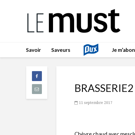
Savoir
Saveurs
Je m’abo
BRASSERIE2
11 septembre 2017
Chèvre chaud avec mescl