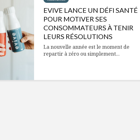
Cantons-de-l’Est
Le snack
s’invitent durant le
tendan
EVIVE LANCE UN DÉFI SANTÉ
temps des Fêtes
POUR MOTIVER SES
Tout baigne dans
10 alime
CONSOMMATEURS À TENIR
l’huile… de Caméline
vitamin
LEURS RÉSOLUTIONS
pour Chantal Van
à inclur
Winden
alimen
La nouvelle année est le moment de
repartir à zéro ou simplement...