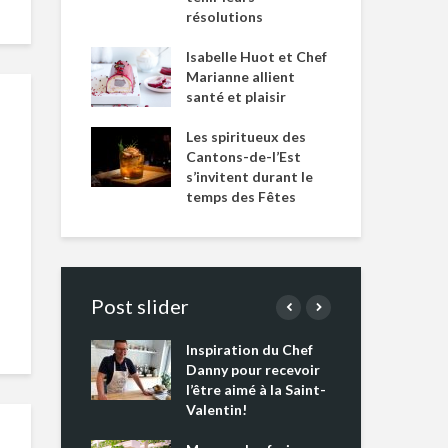
résolutions
Isabelle Huot et Chef
Marianne allient
santé et plaisir
Les spiritueux des
Cantons-de-l’Est
s’invitent durant le
temps des Fêtes
Post slider
Inspiration du Chef
Isa
s s’apprêtent
Danny pour recevoir
Mar
tout un
l’être aimé à la Saint-
san
 !
Valentin!
Les