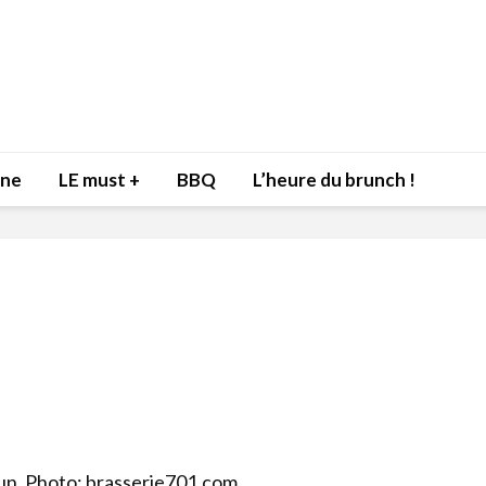
nne
LE must +
BBQ
L’heure du brunch !
Inspiration du Chef
Isabelle
Danny pour recevoir
Mariann
l’être aimé à la Saint-
santé et
Valentin!
17 dé
4 février 2022
Les spir
un. Photo: brasserie701.com