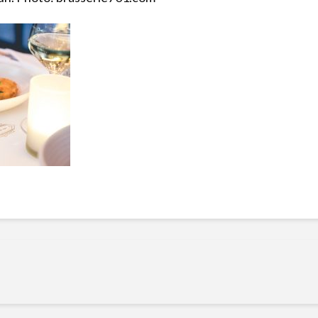
Manger des fraises
Cantons
locales en plein hiver :
s’invite
4 recettes pour les
temps d
intégrer à vos repas
25 no
cet hiver
Tout ba
11 janvier 2022
l’huile…
Evive lance un défi
pour Ch
santé pour motiver
Winde
ses consommateurs à
25 no
tenir leurs
résolutions
11 janvier 2022