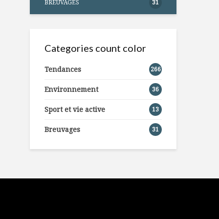
BREUVAGES
31
Categories count color
Tendances
266
Environnement
36
Sport et vie active
13
Breuvages
31