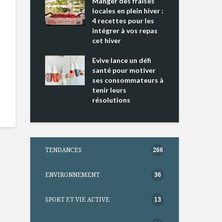
ing 2 : Une
Manger des fraises
Can
ce mondiale
locales en plein hiver :
s’i
4 recettes pour les
te
intégrer à vos repas
nts riches en
cet hiver
Tou
e D
l’h
e dans votre
Evive lance un défi
pou
tation
santé pour motiver
Wi
ses consommateurs à
tenir leurs
résolutions
TENDANCES
266
ENVIRONNEMENT
36
SPORT ET VIE ACTIVE
13