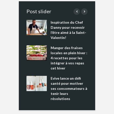
Post slider
Inspiration du Chef
I
es s’apprêtent
Danny pour recevoir
M
e tout un
l’être aimé à la Saint-
s
 » !
Valentin!
L
cking 2 : Une
Manger des fraises
C
nce mondiale
locales en plein hiver :
s
4 recettes pour les
t
intégrer à vos repas
ments riches en
cet hiver
T
ine D
l
ure dans votre
Evive lance un défi
p
ntation
santé pour motiver
ses consommateurs à
tenir leurs
résolutions