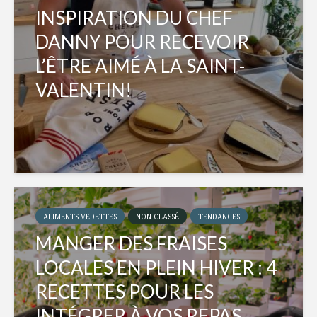
INSPIRATION DU CHEF
DANNY POUR RECEVOIR
L’ÊTRE AIMÉ À LA SAINT-
VALENTIN!
ALIMENTS VEDETTES
NON CLASSÉ
TENDANCES
MANGER DES FRAISES
LOCALES EN PLEIN HIVER : 4
RECETTES POUR LES
INTÉGRER À VOS REPAS...