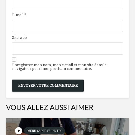
sauvages : entre
et câpres,
plaisir et poison
pin grillé
E-mail
*
Des applications
Les étiqu
pour une
la confus
consommation
Site web
alimentaire plus
responsable
Café à la
d’érable e
Du vin, des femmes
lavande
Enregistrer mon nom, mon e-mail et mon site dans le
et des tendances à
navigateur pour mon prochain commentaire.
boire
VOUS ALLEZ AUSSI AIMER
MENU SAINT-VALENTIN