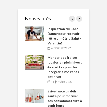
Nouveautés
le Huot et Chef
Inspiration du Chef
I
ne allient
Danny pour recevoir
M
et plaisir
l’être aimé à la Saint-
s
Valentin!
décembre 2021
4 février 2022
iritueux des
L
ns-de-l’Est
Manger des fraises
C
tent durant le
locales en plein hiver :
s
 des Fêtes
4 recettes pour les
t
intégrer à vos repas
novembre 2021
cet hiver
baigne dans
T
11 janvier 2022
e… de Caméline
l
Chantal Van
Evive lance un défi
p
en
santé pour motiver
ses consommateurs à
novembre 2021
tenir leurs