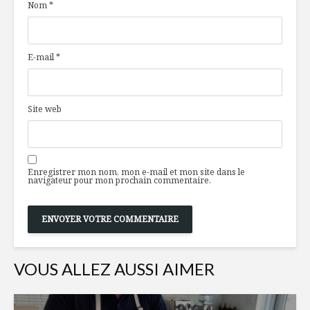
Nom
*
légumes verts
pour la c
sautés
Fish and chips de
Rusticité
E-mail
*
betteraves
plaisirs d
dans le d
américain
Le ramassage de
Site web
l’épicerie 2 :
Nid d’ois
Ramener le service
(kufene)
à l’interne pour
avoir un meilleur
Enregistrer mon nom, mon e-mail et mon site dans le
contrôle
navigateur pour mon prochain commentaire.
VOUS ALLEZ AUSSI AIMER