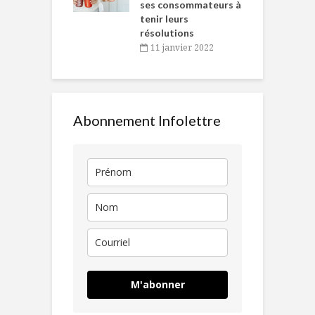
ses consommateurs à
novembre 2021
tenir leurs
résolutions
11 janvier 2022
Abonnement Infolettre
M'abonner