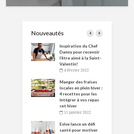
Nouveautés
le Huot et Chef
Inspiration du Chef
I
ne allient
Danny pour recevoir
M
et plaisir
l’être aimé à la Saint-
s
Valentin!
décembre 2021
4 février 2022
iritueux des
L
ns-de-l’Est
Manger des fraises
C
tent durant le
locales en plein hiver :
s
 des Fêtes
4 recettes pour les
t
intégrer à vos repas
novembre 2021
cet hiver
baigne dans
T
11 janvier 2022
e… de Caméline
l
Chantal Van
Evive lance un défi
p
en
santé pour motiver