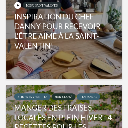
MENU SAINT-VALENTIN
INSPIRATION DU CHEF
DANNY POUR RECEVOIR
L’ÊTRE AIMÉ À LA SAINT-
VALENTIN!
ALIMENTS VEDETTES
NON CLASSÉ
TENDANCES
MANGER DES FRAISES
LOCALES EN PLEIN HIVER : 4
RECETTES POUR LES