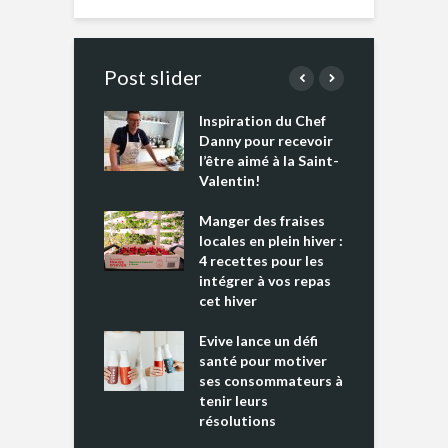
Post slider
Inspiration du Chef
I
es s’apprêtent
Danny pour recevoir
M
e tout un
l’être aimé à la Saint-
s
 » !
Valentin!
L
cking 2 : Une
Manger des fraises
C
nce mondiale
locales en plein hiver :
s
4 recettes pour les
t
intégrer à vos repas
ments riches en
cet hiver
T
ine D
l
ure dans votre
Evive lance un défi
p
ntation
santé pour motiver
ses consommateurs à
tenir leurs
résolutions