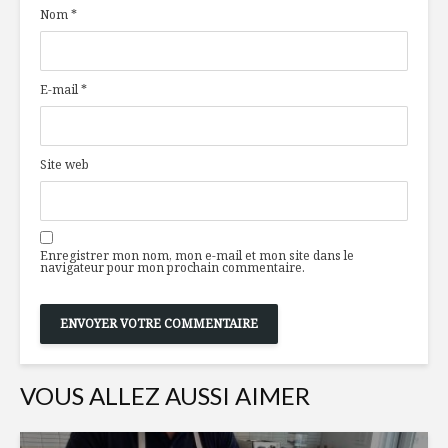
Nom
*
charcuteries 100%
les table
innovatrices
Les stats du Club
Microbras
E-mail
*
DUX
effervesc
Ragoût de haricots
Des pâtes
Site web
noirs à la courge
culpabilis
Enregistrer mon nom, mon e-mail et mon site dans le
navigateur pour mon prochain commentaire.
VOUS ALLEZ AUSSI AIMER