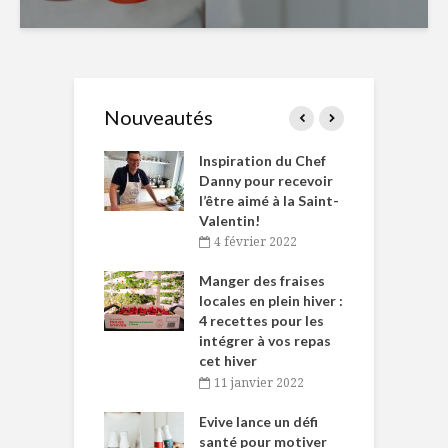
Nouveautés
le Huot et Chef
Inspiration du Chef
I
ne allient
Danny pour recevoir
M
et plaisir
l’être aimé à la Saint-
s
Valentin!
décembre 2021
4 février 2022
iritueux des
L
ns-de-l’Est
Manger des fraises
C
tent durant le
locales en plein hiver :
s
 des Fêtes
4 recettes pour les
t
intégrer à vos repas
novembre 2021
cet hiver
baigne dans
T
11 janvier 2022
e… de Caméline
l
Chantal Van
Evive lance un défi
p
en
santé pour motiver