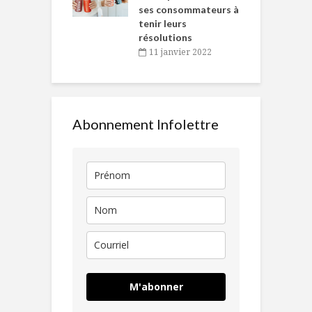
ses consommateurs à
novembre 2021
tenir leurs
résolutions
11 janvier 2022
Abonnement Infolettre
M'abonner