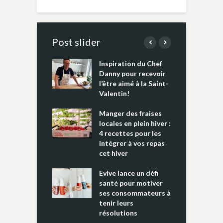
Post slider
Inspiration du Chef
I
es s’apprêtent
Danny pour recevoir
M
e tout un
l’être aimé à la Saint-
s
 » !
Valentin!
L
cking 2 : Une
Manger des fraises
C
nce mondiale
locales en plein hiver :
s
4 recettes pour les
t
intégrer à vos repas
ments riches en
cet hiver
T
ine D
l
ure dans votre
Evive lance un défi
p
ntation
santé pour motiver
ses consommateurs à
tenir leurs
résolutions