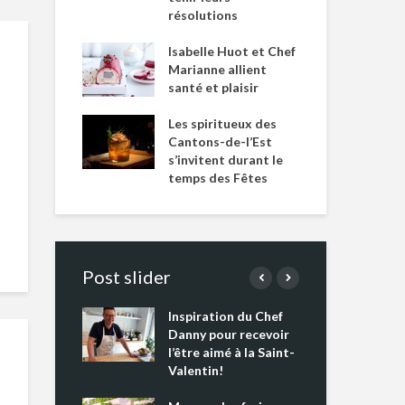
résolutions
Isabelle Huot et Chef
Marianne allient
santé et plaisir
Les spiritueux des
Cantons-de-l’Est
s’invitent durant le
temps des Fêtes
Post slider
Inspiration du Chef
Isa
s s’apprêtent
Danny pour recevoir
Mar
tout un
l’être aimé à la Saint-
san
 !
Valentin!
Les