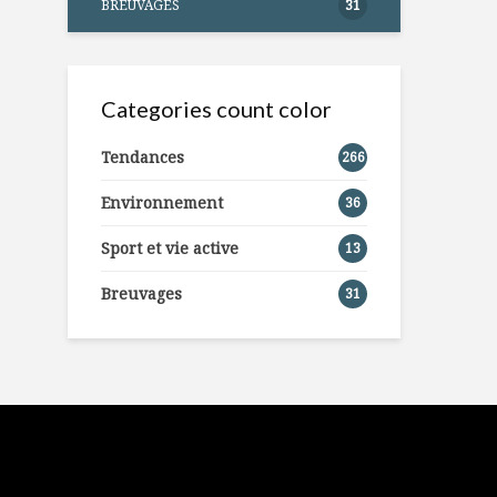
BREUVAGES
31
Categories count color
Tendances
266
Environnement
36
Sport et vie active
13
Breuvages
31