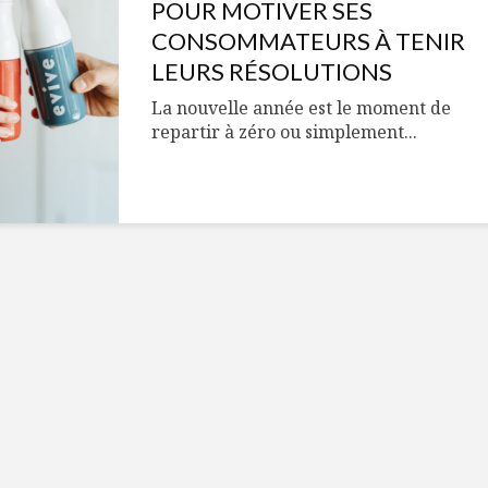
Cantons-de-l’Est
Le snack
POUR MOTIVER SES
s’invitent durant le
tendan
CONSOMMATEURS À TENIR
temps des Fêtes
LEURS RÉSOLUTIONS
Tout baigne dans
10 alime
La nouvelle année est le moment de
l’huile… de Caméline
vitamin
repartir à zéro ou simplement...
pour Chantal Van
à inclur
Winden
alimen