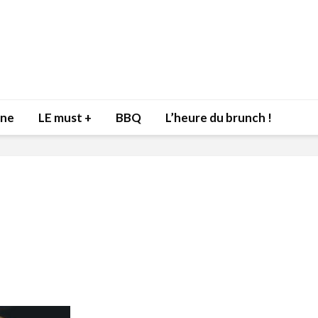
nne
LE must +
BBQ
L’heure du brunch !
Inspiration du Chef
Isabelle
Danny pour recevoir
Mariann
l’être aimé à la Saint-
santé et
Valentin!
17 dé
4 février 2022
Les spir