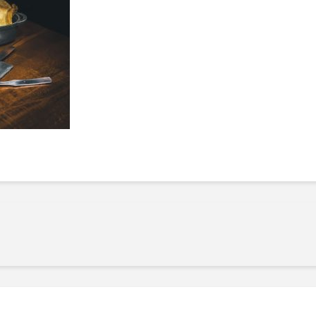
Manger des fraises
Cantons
locales en plein hiver :
s’invite
4 recettes pour les
temps d
intégrer à vos repas
25 no
cet hiver
Tout ba
11 janvier 2022
l’huile…
Evive lance un défi
pour Ch
santé pour motiver
Winde
ses consommateurs à
25 no
tenir leurs
résolutions
11 janvier 2022