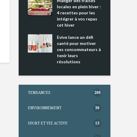
ing 2 : Une
Manger des fraises
Can
ce mondiale
locales en plein hiver :
s’i
4 recettes pour les
te
intégrer à vos repas
nts riches en
cet hiver
Tou
e D
l’h
e dans votre
Evive lance un défi
pou
tation
santé pour motiver
Wi
ses consommateurs à
tenir leurs
résolutions
TENDANCES
266
ENVIRONNEMENT
36
SPORT ET VIE ACTIVE
13