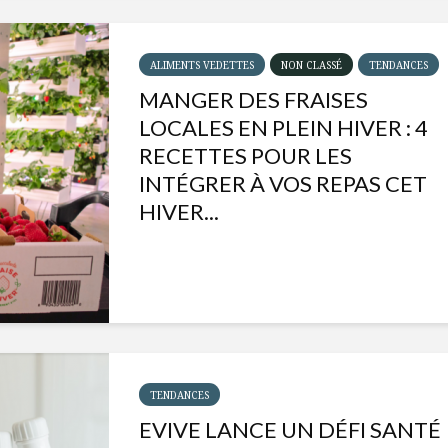
ALIMENTS VEDETTES
NON CLASSÉ
TENDANCES
MANGER DES FRAISES
LOCALES EN PLEIN HIVER : 4
RECETTES POUR LES
INTÉGRER À VOS REPAS CET
HIVER...
Isabelle Huot et Chef
Les
Marianne allient
insecte
santé et plaisir
à faire 
TENDANCES
« buzz »
EVIVE LANCE UN DÉFI SANTÉ
Les spiritueux des