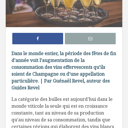
4 liqueurs de fruits
Cours de
du Québec à
mixologie
découvrir
Les 5 types de
Le whisky 
cidres de pommes
sexe ?
Dans le monde entier, la période des fêtes de fin
d’année voit l’augmentation de la
En suivant les
Les vins d
consommation des vins effervescents qu’ils
traces du loup:
de l’Okan
rencontre avec
trésors 
soient de Champagne ou d’une appellation
Alain Rochard
particulière. | Par Guénaël Revel, auteur des
Guides Revel
La catégorie des bulles est aujourd’hui dans le
monde viticole la seule qui est en croissance
constante, tant au niveau de sa production
qu’au niveau de sa consommation, tandis que
Un café glacé
Êtes-vou
certaines régions qui élaborent des vins blancs
parfait pour l’été !
bibitte à 