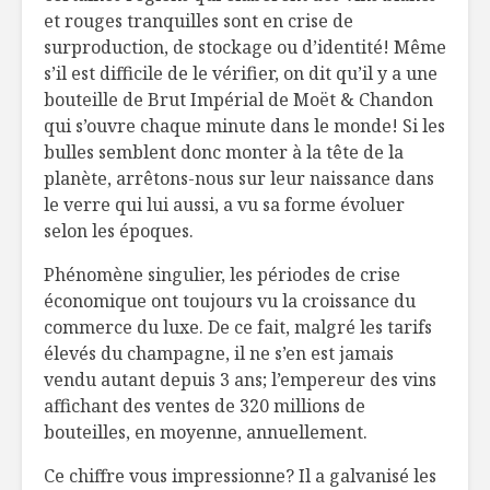
et rouges tranquilles sont en crise de
surproduction, de stockage ou d’identité! Même
Bouger plus, pour
La résilie
s’il est difficile de le vérifier, on dit qu’il y a une
mieux vivre!
circulaire
bouteille de Brut Impérial de Moët & Chandon
qui s’ouvre chaque minute dans le monde! Si les
Ragoût de poulet,
Moussak
bulles semblent donc monter à la tête de la
olives vertes et
végétarie
planète, arrêtons-nous sur leur naissance dans
citron
Cheddar vi
le verre qui lui aussi, a vu sa forme évoluer
selon les époques.
Phénomène singulier, les périodes de crise
économique ont toujours vu la croissance du
commerce du luxe. De ce fait, malgré les tarifs
élevés du champagne, il ne s’en est jamais
vendu autant depuis 3 ans; l’empereur des vins
affichant des ventes de 320 millions de
bouteilles, en moyenne, annuellement.
Ce chiffre vous impressionne? Il a galvanisé les