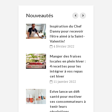
Nouveautés
le Huot et Chef
Inspiration du Chef
I
ne allient
Danny pour recevoir
M
et plaisir
l’être aimé à la Saint-
s
Valentin!
décembre 2021
4 février 2022
iritueux des
L
ns-de-l’Est
Manger des fraises
C
tent durant le
locales en plein hiver :
s
 des Fêtes
4 recettes pour les
t
intégrer à vos repas
novembre 2021
cet hiver
baigne dans
T
11 janvier 2022
e… de Caméline
l
Chantal Van
Evive lance un défi
p
en
santé pour motiver
ses consommateurs à
novembre 2021
tenir leurs
résolutions