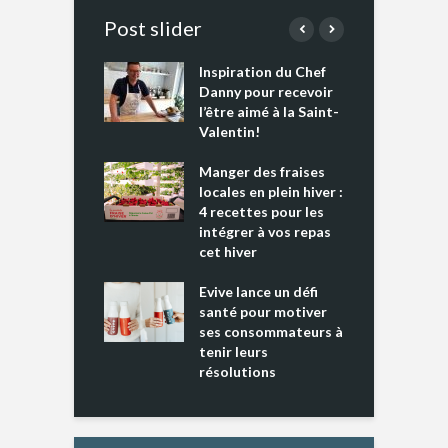
Post slider
Inspiration du Chef
I
es s’apprêtent
Danny pour recevoir
M
e tout un
l’être aimé à la Saint-
s
 » !
Valentin!
L
cking 2 : Une
Manger des fraises
C
nce mondiale
locales en plein hiver :
s
4 recettes pour les
t
intégrer à vos repas
ments riches en
cet hiver
T
ine D
l
ure dans votre
Evive lance un défi
p
ntation
santé pour motiver
ses consommateurs à
tenir leurs
résolutions