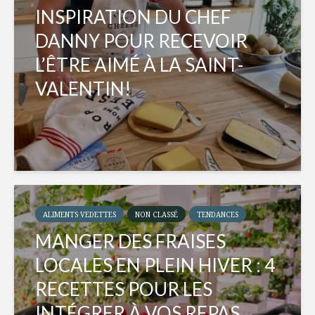
INSPIRATION DU CHEF
DANNY POUR RECEVOIR
L’ÊTRE AIMÉ À LA SAINT-
VALENTIN!
ALIMENTS VEDETTES
NON CLASSÉ
TENDANCES
MANGER DES FRAISES
LOCALES EN PLEIN HIVER : 4
RECETTES POUR LES
INTÉGRER À VOS REPAS...