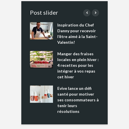
Post slider
Inspiration du Chef
I
es s’apprêtent
Danny pour recevoir
M
e tout un
l’être aimé à la Saint-
s
 » !
Valentin!
L
cking 2 : Une
Manger des fraises
C
nce mondiale
locales en plein hiver :
s
4 recettes pour les
t
intégrer à vos repas
ments riches en
cet hiver
T
ine D
l
ure dans votre
Evive lance un défi
p
ntation
santé pour motiver
ses consommateurs à
tenir leurs
résolutions