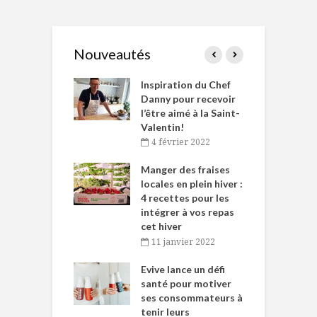
Nouveautés
le Huot et Chef
Inspiration du Chef
I
ne allient
Danny pour recevoir
M
et plaisir
l’être aimé à la Saint-
s
Valentin!
décembre 2021
4 février 2022
iritueux des
L
ns-de-l’Est
Manger des fraises
C
tent durant le
locales en plein hiver :
s
 des Fêtes
4 recettes pour les
t
intégrer à vos repas
novembre 2021
cet hiver
baigne dans
T
11 janvier 2022
e… de Caméline
l
Chantal Van
Evive lance un défi
p
en
santé pour motiver
ses consommateurs à
novembre 2021
tenir leurs