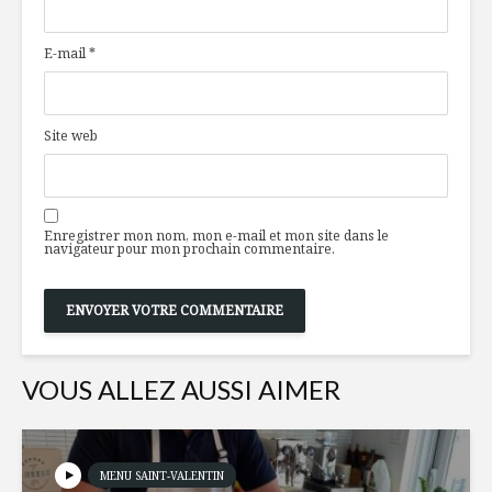
patate douce,
disponibl
boeuf et salsa
temps de 
E-mail
*
d’algues
Moments
5 conseils à mes
bucolique
filles
pique-niq
Site web
Planifier 
Escalopes de porc
c’est en p
et courgettes
Enregistrer mon nom, mon e-mail et mon site dans le
navigateur pour mon prochain commentaire.
VOUS ALLEZ AUSSI AIMER
MENU SAINT-VALENTIN