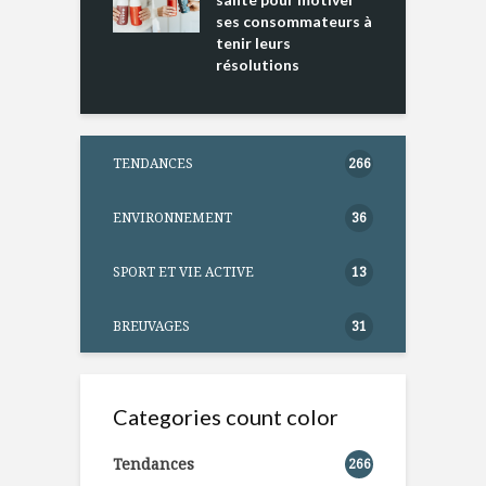
ses consommateurs à
tenir leurs
résolutions
TENDANCES
266
ENVIRONNEMENT
36
SPORT ET VIE ACTIVE
13
BREUVAGES
31
Categories count color
Tendances
266