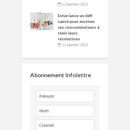
baigne dans
T
11 janvier 2022
e… de Caméline
l
Chantal Van
Evive lance un défi
p
en
santé pour motiver
ses consommateurs à
novembre 2021
tenir leurs
résolutions
11 janvier 2022
Abonnement Infolettre