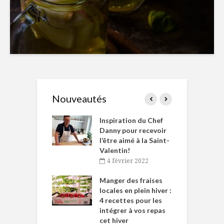
Nouveautés
le Huot et Chef
Inspiration du Chef
I
ne allient
Danny pour recevoir
M
et plaisir
l’être aimé à la Saint-
s
Valentin!
décembre 2021
4 février 2022
iritueux des
L
ns-de-l’Est
Manger des fraises
C
tent durant le
locales en plein hiver :
s
 des Fêtes
4 recettes pour les
t
intégrer à vos repas
novembre 2021
cet hiver