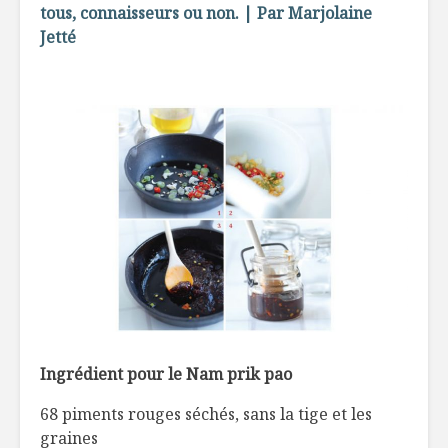
tous, connaisseurs ou non. | Par Marjolaine
rester
Jetté
Comme au resto !
Pommes c
foin et la
l’érable
Mettre le Québec
dans votre
Tarte Tia
assiette
Ingrédient pour le Nam prik pao
68 piments rouges séchés, sans la tige et les
graines