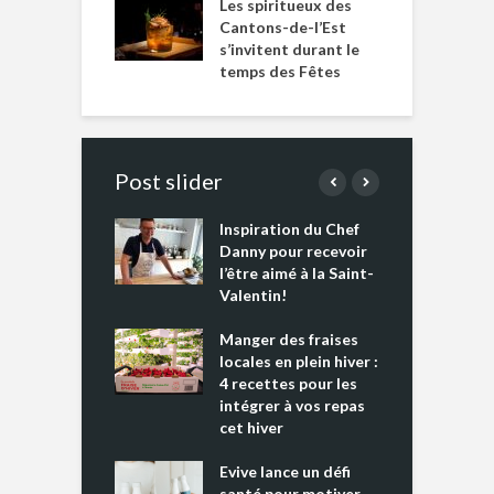
Les spiritueux des
Cantons-de-l’Est
s’invitent durant le
temps des Fêtes
Post slider
Inspiration du Chef
I
es s’apprêtent
Danny pour recevoir
M
e tout un
l’être aimé à la Saint-
s
 » !
Valentin!
L
cking 2 : Une
Manger des fraises
C
nce mondiale
locales en plein hiver :
s
4 recettes pour les
t
intégrer à vos repas
ments riches en
cet hiver
T
ine D
l
ure dans votre
Evive lance un défi
p
ntation
santé pour motiver