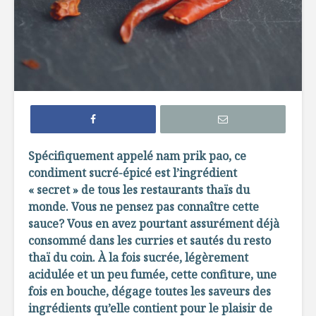
Comment cuisiner
Comment 
la noix de coco
propres 
marinés
Cuisiner un gelato
Quoi avoi
maison
main pour
souper ra
Comment faire son
Tout sur l
Spécifiquement appelé nam prik pao, ce
propre yogourt
fumage
condiment sucré-épicé est l’ingrédient
maison
« secret » de tous les restaurants thaïs du
monde. Vous ne pensez pas connaître cette
sauce? Vous en avez pourtant assurément déjà
consommé dans les curries et sautés du resto
thaï du coin. À la fois sucrée, légèrement
acidulée et un peu fumée, cette confiture, une
Tiramisu aux
Le ramas
fois en bouche, dégage toutes les saveurs des
fraises et au
l’épicerie 
ingrédients qu’elle contient pour le plaisir de
Limoncello
tendance 