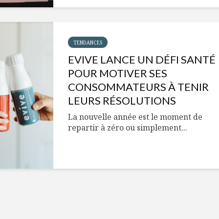
Cantons-de-l’Est
Le snack
s’invitent durant le
tendan
temps des Fêtes
Tout baigne dans
10 alime
TENDANCES
l’huile… de Caméline
vitamin
EVIVE LANCE UN DÉFI SANTÉ
pour Chantal Van
à inclur
Winden
alimen
POUR MOTIVER SES
CONSOMMATEURS À TENIR
LEURS RÉSOLUTIONS
La nouvelle année est le moment de
repartir à zéro ou simplement...