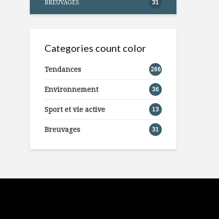
BREUVAGES
31
Categories count color
Tendances
266
Environnement
36
Sport et vie active
13
Breuvages
31