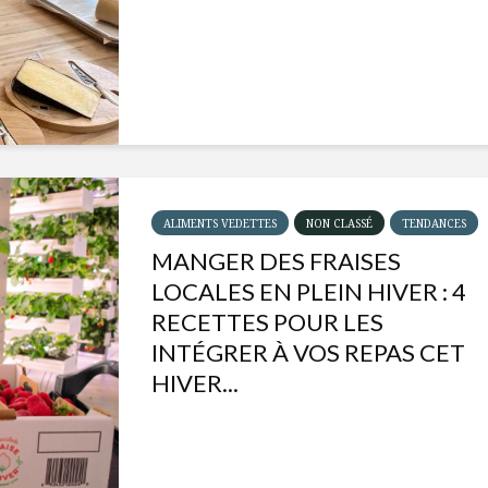
ALIMENTS VEDETTES
NON CLASSÉ
TENDANCES
MANGER DES FRAISES
LOCALES EN PLEIN HIVER : 4
RECETTES POUR LES
INTÉGRER À VOS REPAS CET
HIVER...
Isabelle Huot et Chef
Les
Marianne allient
insecte
santé et plaisir
à faire 
« buzz »
Les spiritueux des