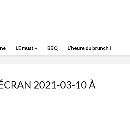
nne
LE must +
BBQ
L’heure du brunch !
́CRAN 2021-03-10 À
Inspiration du Chef
Isabelle
Danny pour recevoir
Mariann
l’être aimé à la Saint-
santé et
Valentin!
17 dé
4 février 2022
Les spir