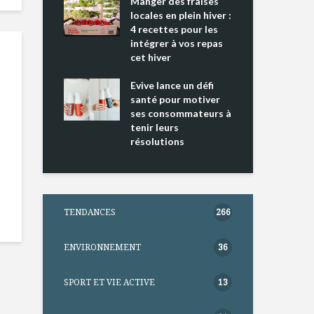
ing 2 : Une
Manger des fraises
Can
ce mondiale
locales en plein hiver :
s’i
4 recettes pour les
te
intégrer à vos repas
nts riches en
cet hiver
Tou
e D
l’h
e dans votre
Evive lance un défi
pou
tation
santé pour motiver
Wi
ses consommateurs à
tenir leurs
résolutions
TENDANCES
266
ENVIRONNEMENT
36
SPORT ET VIE ACTIVE
13