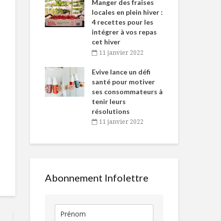
-de-l’Est
Manger des fraises
Can
nt durant le
locales en plein hiver :
s’i
es Fêtes
4 recettes pour les
te
intégrer à vos repas
vembre 2021
2
cet hiver
igne dans
Tou
11 janvier 2022
Amsterdam :
Un Québécoi
 de Caméline
l’h
repaire
couronné mei
antal Van
Evive lance un défi
pou
gastronomique à
sommelier
n
santé pour motiver
Wi
mini prix
ses consommateurs à
vembre 2021
2
Découverte
tenir leurs
Je suis chef, et
automnales
résolutions
vous?
11 janvier 2022
Filet de porc
Le plaisir du
sucré-vinaig
chocolat sans
culpabilité
Abonnement Infolettre