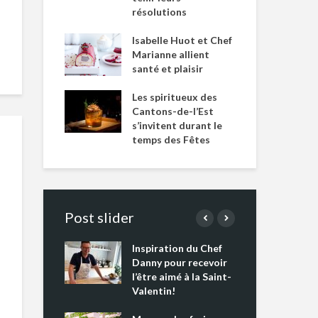
résolutions
Isabelle Huot et Chef
Marianne allient
santé et plaisir
Les spiritueux des
Cantons-de-l’Est
s’invitent durant le
temps des Fêtes
Post slider
Inspiration du Chef
Isa
s s’apprêtent
Danny pour recevoir
Mar
tout un
l’être aimé à la Saint-
san
 !
Valentin!
Les