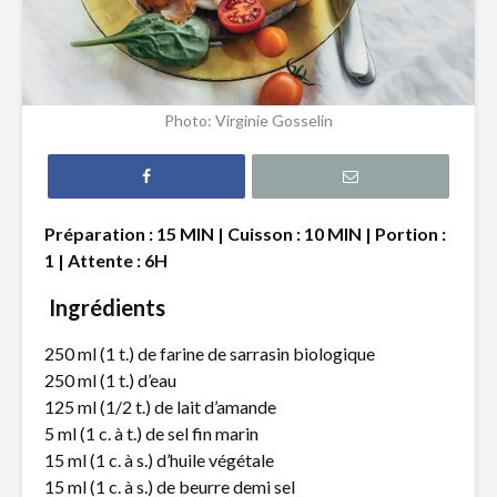
Gnocchis au
Roulade 
canard effiloché
saumon f
fromage à
Photo: Virginie Gosselin
et fines h
Croquettes de
pois chiches, sauce
Porc farci
au cari
chèvre,
canneber
Préparation : 15 MIN | Cuisson : 10 MIN | Portion :
Tartare de bœuf au
séchées e
1 | Attente : 6H
cheddar fort
d’érable
Ingrédients
Brochett
légumes 
halloumi
250 ml (1 t.) de farine de sarrasin biologique
250 ml (1 t.) d’eau
125 ml (1/2 t.) de lait d’amande
5 ml (1 c. à t.) de sel fin marin
15 ml (1 c. à s.) d’huile végétale
15 ml (1 c. à s.) de beurre demi sel