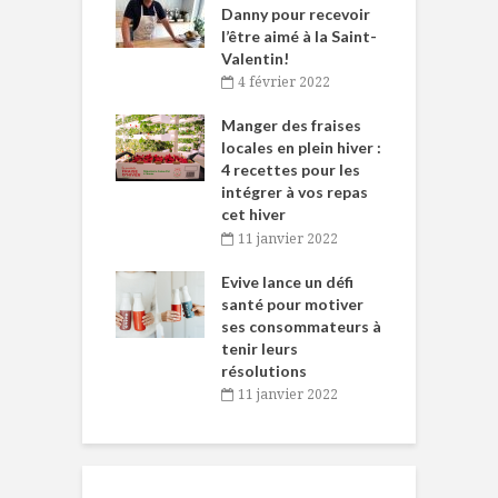
ne allient
Danny pour recevoir
M
et plaisir
l’être aimé à la Saint-
s
Valentin!
décembre 2021
4 février 2022
iritueux des
L
ns-de-l’Est
Manger des fraises
C
tent durant le
locales en plein hiver :
s
 des Fêtes
4 recettes pour les
t
intégrer à vos repas
novembre 2021
cet hiver
baigne dans
T
11 janvier 2022
e… de Caméline
l
Chantal Van
Evive lance un défi
p
en
santé pour motiver
ses consommateurs à
novembre 2021
tenir leurs
résolutions
11 janvier 2022