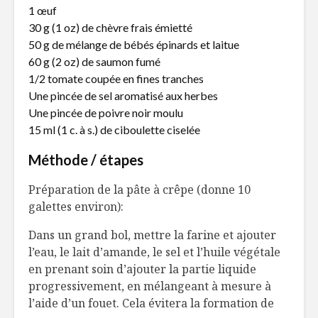
1 œuf
4 vinaigrettes pour
Gâteau à 
varier les lunchs
aux aman
30 g (1 oz) de chèvre frais émietté
50 g de mélange de bébés épinards et laitue
60 g (2 oz) de saumon fumé
5 trucs pour
Étagé de 
1/2 tomate coupée en fines tranches
préserver la vie de
légumes g
Une pincée de sel aromatisé aux herbes
vos fines herbes
Une pincée de poivre noir moulu
Des margarines
Crémeux 
15 ml (1 c. à s.) de ciboulette ciselée
nouvelle
salsifis,
génération
mini-rond
Méthode / étapes
d’oignons
Préparation de la pâte à crêpe (donne 10
galettes environ):
Dans un grand bol, mettre la farine et ajouter
l’eau, le lait d’amande, le sel et l’huile végétale
en prenant soin d’ajouter la partie liquide
progressivement, en mélangeant à mesure à
l’aide d’un fouet. Cela évitera la formation de