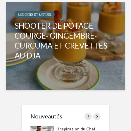
BOUCHÉES ET ENTRÉES
SHOOTER DE POTAGE
COURGE- GINGEMBRE-
CURCUMA ET CREVETTES
AU DJA
Nouveautés
le Huot et Chef
Inspiration du Chef
I