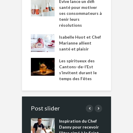
Evive lance un défi
santé pour motiver
ses consommateurs à
tenir leurs
résolutions
Isabelle Huot et Chef
Marianne allient
santé et plaisir
Les spiritueux des
Cantons-de-l’Est
s’invitent durant le
temps des Fêtes
Post slider
Inspiration du Chef
I
es s’apprêtent
Danny pour recevoir
M
e tout un
l’être aimé à la Saint-
s