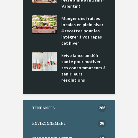
 » !
Valentin!
L
cking 2 : Une
Manger des fraises
C
nce mondiale
locales en plein hiver :
s
4 recettes pour les
t
intégrer à vos repas
ments riches en
cet hiver
T
ine D
l
ure dans votre
Evive lance un défi
p
ntation
santé pour motiver
ses consommateurs à
tenir leurs
résolutions
TENDANCES
266
ENVIRONNEMENT
36