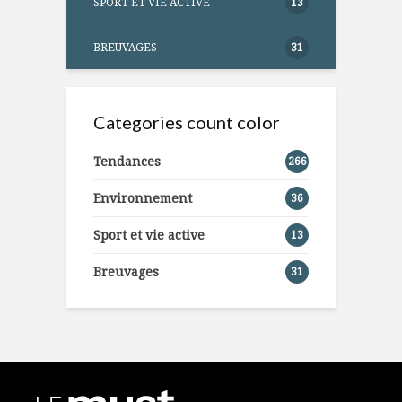
SPORT ET VIE ACTIVE
13
BREUVAGES
31
Categories count color
Tendances
266
Environnement
36
Sport et vie active
13
Breuvages
31