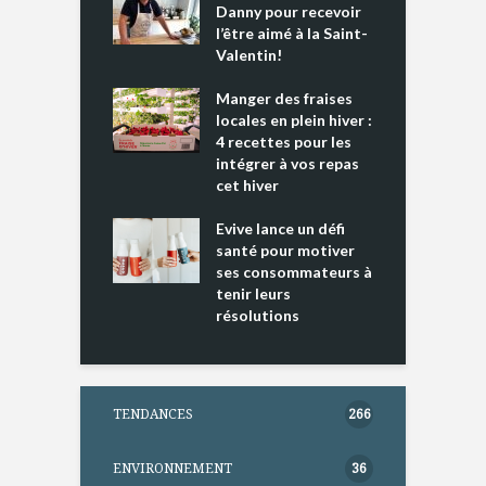
es s’apprêtent
Danny pour recevoir
M
e tout un
l’être aimé à la Saint-
s
 » !
Valentin!
L
cking 2 : Une
Manger des fraises
C
nce mondiale
locales en plein hiver :
s
4 recettes pour les
t
intégrer à vos repas
ments riches en
cet hiver
T
ine D
l
ure dans votre
Evive lance un défi
p
ntation
santé pour motiver
ses consommateurs à
tenir leurs
résolutions
TENDANCES
266
ENVIRONNEMENT
36