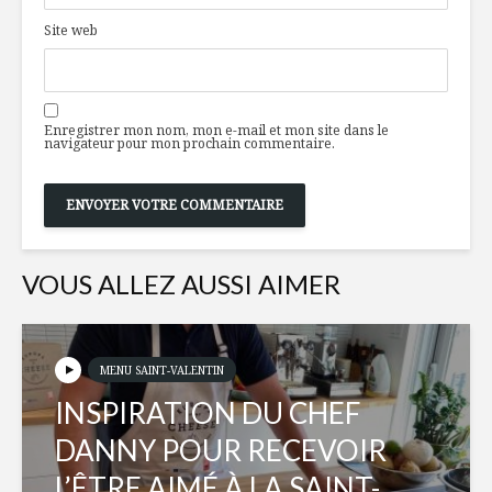
une nécessité
Stefano F
Site web
sous-estimée ?
Amateurs de
Mettre l
whiskey : incursion
dans votr
à la Distillerie
assiette
Enregistrer mon nom, mon e-mail et mon site dans le
navigateur pour mon prochain commentaire.
Jameson, Irlande
Salade de
La méditation à
concombr
votre portée!
crevettes
VOUS ALLEZ AUSSI AIMER
MENU SAINT-VALENTIN
INSPIRATION DU CHEF
DANNY POUR RECEVOIR
L’ÊTRE AIMÉ À LA SAINT-