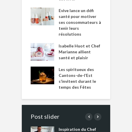
Evive lance un défi
santé pour motiver
ses consommateurs à
tenir leurs
résolutions
Isabelle Huot et Chef
Marianne allient
santé et plaisir
Les spiritueux des
Cantons-de-l’Est
s’invitent durant le
temps des Fêtes
Post slider
Inspiration du Chef
I