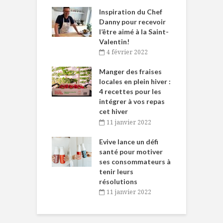
le Huot et Chef
Inspiration du Chef
I
ne allient
Danny pour recevoir
M
et plaisir
l’être aimé à la Saint-
s
Valentin!
décembre 2021
4 février 2022
iritueux des
L
ns-de-l’Est
Manger des fraises
C
tent durant le
locales en plein hiver :
s
 des Fêtes
4 recettes pour les
t
intégrer à vos repas
novembre 2021
cet hiver
baigne dans
T
11 janvier 2022
e… de Caméline
l
Chantal Van
Evive lance un défi
p
en
santé pour motiver
ses consommateurs à
novembre 2021
tenir leurs
résolutions
11 janvier 2022