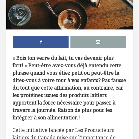
Efficaces, les
Comment 
remèdes de grand-
le sucre 
mère?
ses recet
Edamame: la fève
Sans glut
hautement
sabot
nutritive
« Bois ton verre du lait, tu vas devenir plus
fort! » Peut-être avez-vous déjà entendu cette
La créatine, poudre
À l’épicer
phrase quand vous étiez petit ou peut-être la
miracle ?
une nutri
dites-vous à votre tour à vos enfants? Pas fausse
du tout que cette affirmation, au contraire, car
les protéines issues des produits laitiers
apportent la force nécessaire pour passer à
travers la journée. Raison de plus pour les
intégrer à son alimentation !
Pâté chinois
Dégustati
Cette initiative lancée par Les Producteurs
végétalien
huitres
laitiers du Canada mise sur l’importance de