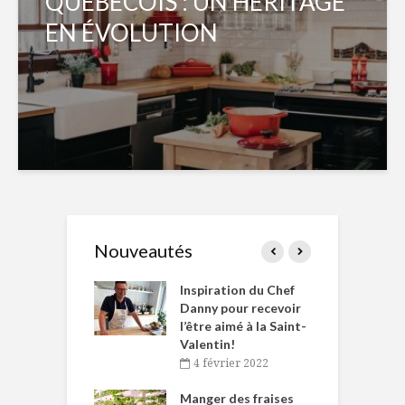
QUÉBÉCOIS : UN HÉRITAGE
EN ÉVOLUTION
Nouveautés
le Huot et Chef
Inspiration du Chef
I
ne allient
Danny pour recevoir
M
et plaisir
l’être aimé à la Saint-
s
Valentin!
décembre 2021
4 février 2022
iritueux des
L
ns-de-l’Est
Manger des fraises
C