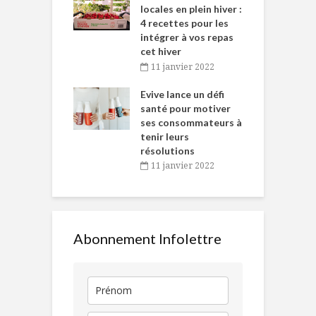
tent durant le
locales en plein hiver :
s
 des Fêtes
4 recettes pour les
t
intégrer à vos repas
novembre 2021
cet hiver
baigne dans
T
11 janvier 2022
e… de Caméline
l
Chantal Van
Evive lance un défi
p
en
santé pour motiver
ses consommateurs à
novembre 2021
tenir leurs
résolutions
11 janvier 2022
Abonnement Infolettre