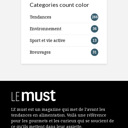
Categories count color
Tendances
266
Environnement
36
Sport et vie active
13
Breuvages
31
LE must est un magazine qui met de l’avant les
tendances en alimentation. Voilà une référence
pour les gourmets et les curieux qui se soucient de
ce qu’ils mettent dans leur assiette.