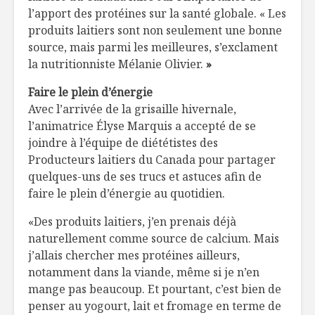
l’apport des protéines sur la santé globale. « Les
Steven Raichlen:
Toujours
produits laitiers sont non seulement une bonne
pas de fumée sans
disponibl
source, mais parmi les meilleures, s’exclament
lui !
temps de 
la nutritionniste Mélanie Olivier.
»
Toujours
Moon mil
Faire le plein d’énergie
disponibles en
Avec l’arrivée de la grisaille hivernale,
temps de crise
l’animatrice Élyse Marquis a accepté de se
joindre à l’équipe de diététistes des
Producteurs laitiers du Canada pour partager
quelques-uns de ses trucs et astuces afin de
faire le plein d’énergie au quotidien.
«Des produits laitiers, j’en prenais déjà
naturellement comme source de calcium. Mais
j’allais chercher mes protéines ailleurs,
notamment dans la viande, même si je n’en
mange pas beaucoup. Et pourtant, c’est bien de
penser au yogourt, lait et fromage en terme de