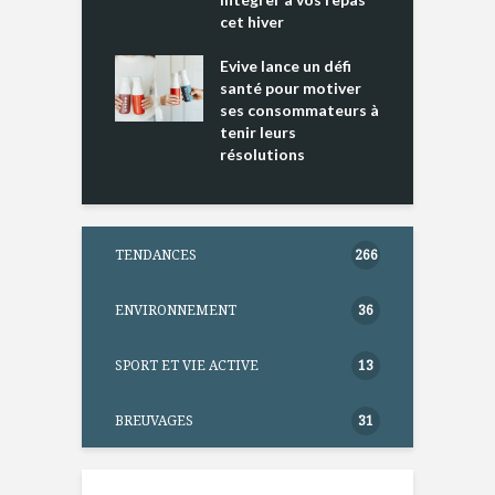
ments riches en
cet hiver
T
ine D
l
ure dans votre
Evive lance un défi
p
ntation
santé pour motiver
ses consommateurs à
tenir leurs
résolutions
TENDANCES
266
ENVIRONNEMENT
36
SPORT ET VIE ACTIVE
13
BREUVAGES
31