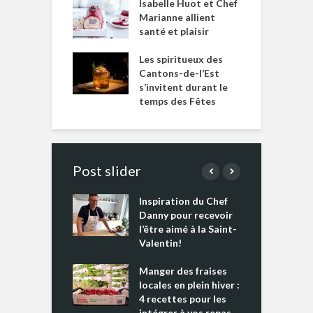
Isabelle Huot et Chef
Marianne allient
santé et plaisir
Les spiritueux des
Cantons-de-l’Est
s’invitent durant le
temps des Fêtes
Post slider
Inspiration du Chef
I
es s’apprêtent
Danny pour recevoir
M
e tout un
l’être aimé à la Saint-
s
 » !
Valentin!
L
cking 2 : Une
Manger des fraises
C
nce mondiale
locales en plein hiver :
s
4 recettes pour les
t
intégrer à vos repas