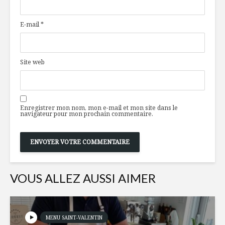
de l’Ouest
des cham
E-mail
*
Le conte des Noëls
Les froma
de mes rêves
Québec : d
aujourd’h
Site web
Pouding au pain
Tofu à l’i
aux petits fruits
et salade
coriandre
Enregistrer mon nom, mon e-mail et mon site dans le
navigateur pour mon prochain commentaire.
VOUS ALLEZ AUSSI AIMER
MENU SAINT-VALENTIN