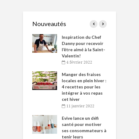
Nouveautés
le Huot et Chef
Inspiration du Chef
I
ne allient
Danny pour recevoir
M
et plaisir
l’être aimé à la Saint-
s
Valentin!
décembre 2021
4 février 2022
iritueux des
L
ns-de-l’Est
Manger des fraises
C
tent durant le
locales en plein hiver :
s
 des Fêtes
4 recettes pour les
t
intégrer à vos repas
novembre 2021
cet hiver
baigne dans
T
11 janvier 2022
e… de Caméline
l
Chantal Van
Evive lance un défi
p
en
santé pour motiver
ses consommateurs à
novembre 2021
tenir leurs