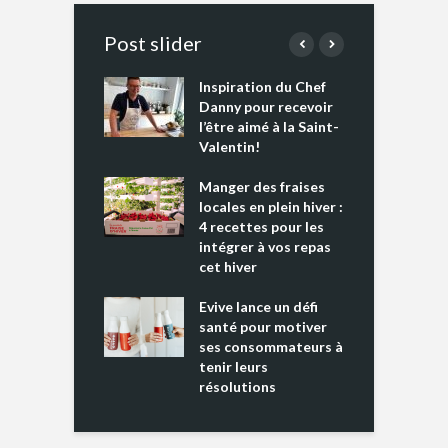
Post slider
Inspiration du Chef
I
es s’apprêtent
Danny pour recevoir
M
e tout un
l’être aimé à la Saint-
s
 » !
Valentin!
L
cking 2 : Une
Manger des fraises
C
nce mondiale
locales en plein hiver :
s
4 recettes pour les
t
intégrer à vos repas
ments riches en
cet hiver
T
ine D
l
ure dans votre
Evive lance un défi
p
ntation
santé pour motiver
ses consommateurs à
tenir leurs
résolutions