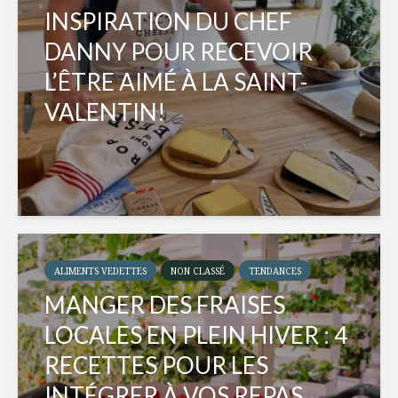
INSPIRATION DU CHEF
DANNY POUR RECEVOIR
L’ÊTRE AIMÉ À LA SAINT-
VALENTIN!
ALIMENTS VEDETTES
NON CLASSÉ
TENDANCES
MANGER DES FRAISES
LOCALES EN PLEIN HIVER : 4
RECETTES POUR LES
INTÉGRER À VOS REPAS...