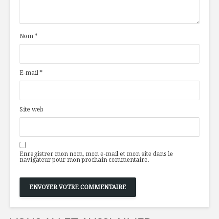
miracle ?
santé ?
Nom
*
Bavette de porc
Un peu de
barbecue,
centre-vil
chimichurri au
poivron vert
E-mail
*
Les proté
Plaque-repas aux
futur, ver
oeufs
barres et
craquelin
Site web
Enregistrer mon nom, mon e-mail et mon site dans le
navigateur pour mon prochain commentaire.