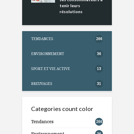
tenir leurs
résolutions
TENDANCES
266
ENVIRONNEMENT
36
SPORT ET VIE ACTIVE
13
BREUVAGES
31
Categories count color
Tendances
266
Environnement
36