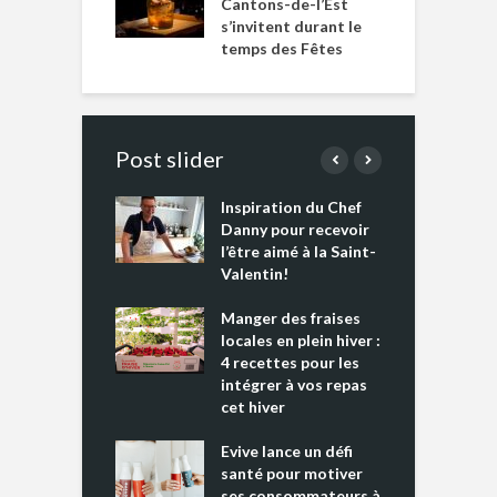
Cantons-de-l’Est
s’invitent durant le
temps des Fêtes
Post slider
Inspiration du Chef
I
es s’apprêtent
Danny pour recevoir
M
e tout un
l’être aimé à la Saint-
s
 » !
Valentin!
L
cking 2 : Une
Manger des fraises
C
nce mondiale
locales en plein hiver :
s
4 recettes pour les
t
intégrer à vos repas
ments riches en
cet hiver
T
ine D
l
ure dans votre
Evive lance un défi
p
ntation
santé pour motiver
ses consommateurs à