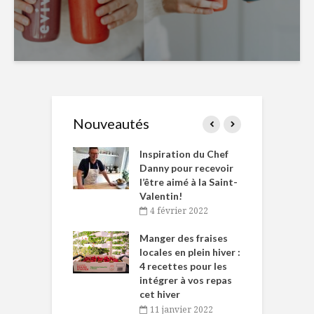
Nouveautés
le Huot et Chef
Inspiration du Chef
I
ne allient
Danny pour recevoir
M
et plaisir
l’être aimé à la Saint-
s
Valentin!
décembre 2021
4 février 2022
iritueux des
L
ns-de-l’Est
Manger des fraises
C
tent durant le
locales en plein hiver :
s
 des Fêtes
4 recettes pour les
t
intégrer à vos repas
novembre 2021
cet hiver
baigne dans
T
11 janvier 2022