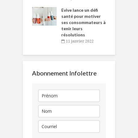
e… de Caméline
l
Chantal Van
Evive lance un défi
p
en
santé pour motiver
ses consommateurs à
novembre 2021
tenir leurs
résolutions
11 janvier 2022
Abonnement Infolettre