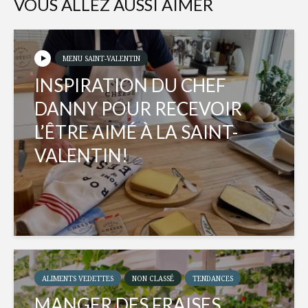
VOUS ALLEZ AUSSI AIMER
MENU SAINT-VALENTIN
INSPIRATION DU CHEF
DANNY POUR RECEVOIR
L’ÊTRE AIMÉ À LA SAINT-
VALENTIN!
ALIMENTS VEDETTES
NON CLASSÉ
TENDANCES
MANGER DES FRAISES