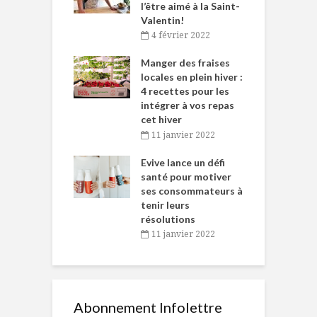
et plaisir
l’être aimé à la Saint-
s
Valentin!
décembre 2021
4 février 2022
iritueux des
L
ns-de-l’Est
Manger des fraises
C
tent durant le
locales en plein hiver :
s
 des Fêtes
4 recettes pour les
t
intégrer à vos repas
novembre 2021
cet hiver
baigne dans
T
11 janvier 2022
e… de Caméline
l
Chantal Van
Evive lance un défi
p
en
santé pour motiver
ses consommateurs à
novembre 2021
tenir leurs
résolutions
11 janvier 2022
Abonnement Infolettre