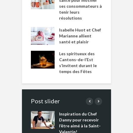
santé pour motiver
ses consommateurs à
tenir leurs
résolutions
Isabelle Huot et Chef
Marianne allient
santé et plaisir
Les spiritueux des
Cantons-de-l’Est
s’invitent durant le
temps des Fêtes
Post slider
Inspiration du Chef
I
es s’apprêtent
Danny pour recevoir
M
e tout un
l’être aimé à la Saint-
s
 » !
Valentin!