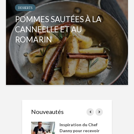
DESSERTS
POMMES SAUTÉES À LA
CANNEELLE ET AU
ROMARIN
Nouveautés
le Huot et Chef
Inspiration du Chef
I
ne allient
Danny pour recevoir
M