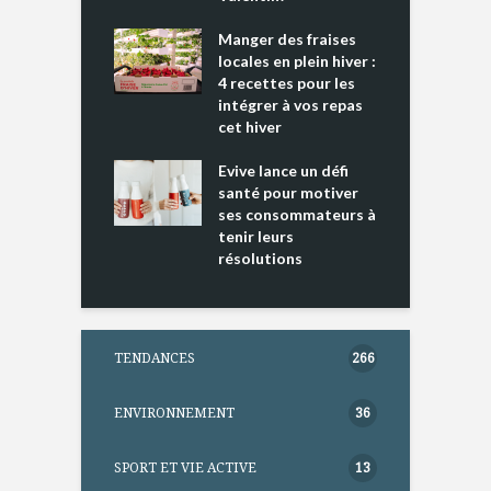
L
cking 2 : Une
Manger des fraises
C
nce mondiale
locales en plein hiver :
s
4 recettes pour les
t
intégrer à vos repas
ments riches en
cet hiver
T
ine D
l
ure dans votre
Evive lance un défi
p
ntation
santé pour motiver
ses consommateurs à
tenir leurs
résolutions
TENDANCES
266
ENVIRONNEMENT
36
SPORT ET VIE ACTIVE
13