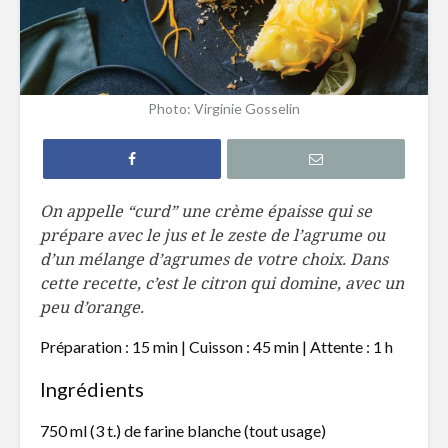
Gâteau à la
Pouding a
compote de
fruits
pomme
Photo: Virginie Gosselin
Biscuits à l’avoine,
Tiramisu 
graines de
fraises et
citrouille et
Limoncell
canneberges
On appelle “curd” une crème épaisse qui se
Beignes a
prépare avec le jus et le zeste de l’agrume ou
Gâteau à la
patates 
compote de
d’un mélange d’agrumes de votre choix. Dans
pommes et
cette recette, c’est le citron qui domine, avec un
garniture
peu d’orange.
croustillante
Préparation : 15 min | Cuisson : 45 min | Attente : 1 h
Ingrédients
750 ml (3 t.) de farine blanche (tout usage)