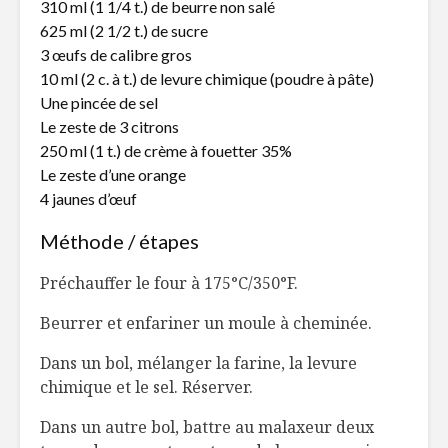
310 ml (1 1/4 t.) de beurre non salé
Une tempête dans
Toujours
625 ml (2 1/2 t.) de sucre
nos verres d’eau ?
disponibl
3 œufs de calibre gros
temps de 
10 ml (2 c. à t.) de levure chimique (poudre à pâte)
L’autocueillette, à
Coquille 
Une pincée de sel
hauteur d’enfant
farcie à l
Le zeste de 3 citrons
à la sauc
250 ml (1 t.) de crème à fouetter 35%
Le zeste d’une orange
OEufs BLT à la
Napa vs 
bénédictine
savez-vou
4 jaunes d’œuf
différenci
Méthode / étapes
Préchauffer le four à 175°C/350°F.
Beurrer et enfariner un moule à cheminée.
Dans un bol, mélanger la farine, la levure
chimique et le sel. Réserver.
Dans un autre bol, battre au malaxeur deux