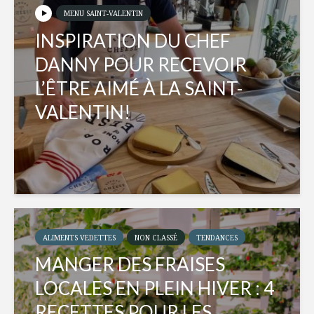
MENU SAINT-VALENTIN
INSPIRATION DU CHEF
DANNY POUR RECEVOIR
L’ÊTRE AIMÉ À LA SAINT-
VALENTIN!
ALIMENTS VEDETTES
NON CLASSÉ
TENDANCES
MANGER DES FRAISES
LOCALES EN PLEIN HIVER : 4
RECETTES POUR LES