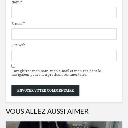
Nom
*
de l’Ouest
vertus
Inspiration
Le behind
E-mail
*
culinaire à
«cène»LE
l’anglaise
Pilons de dinde
Coffret d
Site web
miel, ail et romarin
Disaronn
Enregistrer mon nom, mon e-mail et mon site dans le
navigateur pour mon prochain commentaire.
VOUS ALLEZ AUSSI AIMER