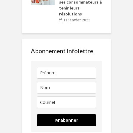
ses consommateurs à
novembre 2021
tenir leurs
résolutions
11 janvier 2022
Abonnement Infolettre
M'abonner