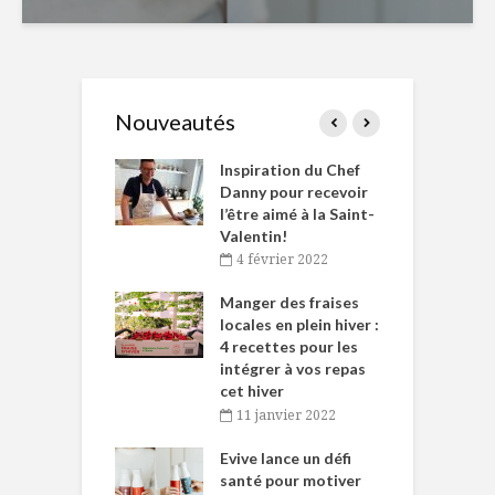
Nouveautés
le Huot et Chef
Inspiration du Chef
I
ne allient
Danny pour recevoir
M
et plaisir
l’être aimé à la Saint-
s
Valentin!
décembre 2021
4 février 2022
iritueux des
L
ns-de-l’Est
Manger des fraises
C
tent durant le
locales en plein hiver :
s
 des Fêtes
4 recettes pour les
t
intégrer à vos repas
novembre 2021
cet hiver
baigne dans
T
11 janvier 2022
e… de Caméline
l
Chantal Van
Evive lance un défi
p
en
santé pour motiver