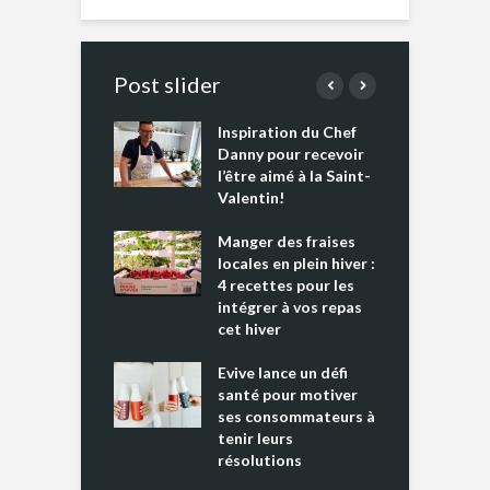
Post slider
Inspiration du Chef
I
es s’apprêtent
Danny pour recevoir
M
e tout un
l’être aimé à la Saint-
s
 » !
Valentin!
L
cking 2 : Une
Manger des fraises
C
nce mondiale
locales en plein hiver :
s
4 recettes pour les
t
intégrer à vos repas
ments riches en
cet hiver
T
ine D
l
ure dans votre
Evive lance un défi
p
ntation
santé pour motiver
ses consommateurs à
tenir leurs
résolutions