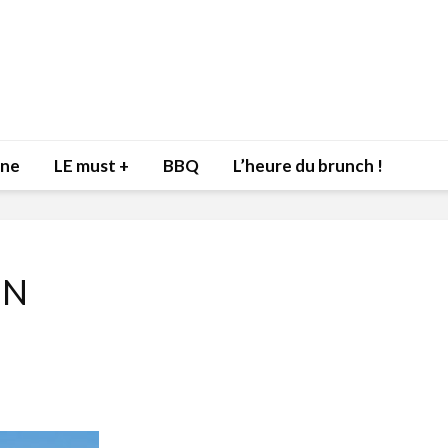
nne
LE must +
BBQ
L’heure du brunch !
IN
Inspiration du Chef
Isabelle
Danny pour recevoir
Mariann
l’être aimé à la Saint-
santé et
Valentin!
17 dé
4 février 2022
Les spir