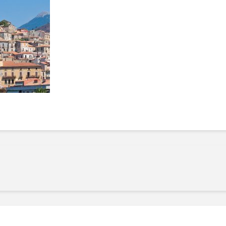
Manger des fraises
Cantons
locales en plein hiver :
s’invite
4 recettes pour les
temps d
intégrer à vos repas
25 no
cet hiver
Tout ba
11 janvier 2022
l’huile…
Evive lance un défi
pour Ch
santé pour motiver
Winde
ses consommateurs à
25 no
tenir leurs
résolutions
11 janvier 2022