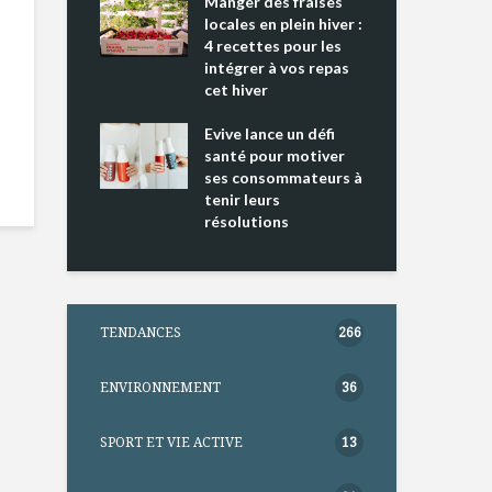
ing 2 : Une
Manger des fraises
Can
ce mondiale
locales en plein hiver :
s’i
4 recettes pour les
te
intégrer à vos repas
nts riches en
cet hiver
Tou
e D
l’h
e dans votre
Evive lance un défi
pou
tation
santé pour motiver
Wi
ses consommateurs à
tenir leurs
résolutions
TENDANCES
266
ENVIRONNEMENT
36
SPORT ET VIE ACTIVE
13