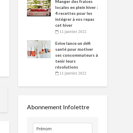
-de-l’Est
Manger des fraises
Can
nt durant le
locales en plein hiver :
s’i
es Fêtes
4 recettes pour les
te
intégrer à vos repas
vembre 2021
2
cet hiver
igne dans
Tou
11 janvier 2022
Outils pour
5 aliments à
 de Caméline
l’h
femmes on the go!
privilégier e
antal Van
Evive lance un défi
pou
attendant le
n
santé pour motiver
Wi
temps !
ses consommateurs à
vembre 2021
2
Un dessert qui
tenir leurs
nous fait rêver des
Tartare de 
résolutions
fêtes !
sur chips ble
11 janvier 2022
Le shiitake à
cultiver à la maison
Une boisson
vertueuse
Abonnement Infolettre