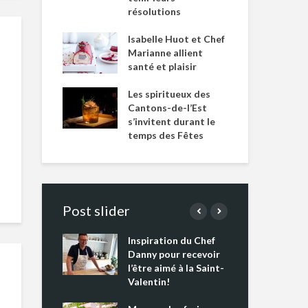
résolutions
Isabelle Huot et Chef
Marianne allient
santé et plaisir
Les spiritueux des
Cantons-de-l’Est
s’invitent durant le
temps des Fêtes
Post slider
Inspiration du Chef
Isa
s s’apprêtent
Danny pour recevoir
Mar
tout un
l’être aimé à la Saint-
san
 !
Valentin!
Les