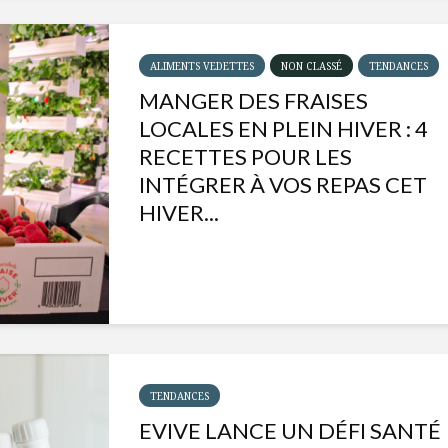
ALIMENTS VEDETTES
NON CLASSÉ
TENDANCES
MANGER DES FRAISES
LOCALES EN PLEIN HIVER : 4
RECETTES POUR LES
INTÉGRER À VOS REPAS CET
HIVER...
Isabelle Huot et Chef
Les
Marianne allient
insecte
santé et plaisir
à faire 
TENDANCES
« buzz »
EVIVE LANCE UN DÉFI SANTÉ
Les spiritueux des