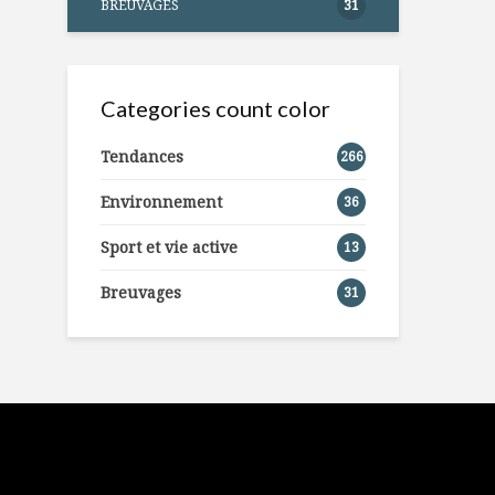
BREUVAGES
31
Categories count color
Tendances
266
Environnement
36
Sport et vie active
13
Breuvages
31