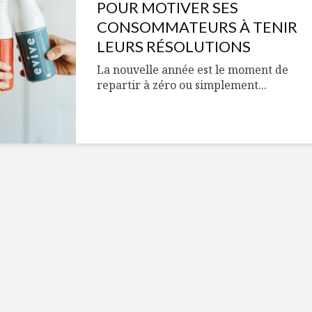
Cantons-de-l’Est
Le snack
POUR MOTIVER SES
s’invitent durant le
tendan
CONSOMMATEURS À TENIR
temps des Fêtes
LEURS RÉSOLUTIONS
Tout baigne dans
10 alime
La nouvelle année est le moment de
l’huile… de Caméline
vitamin
repartir à zéro ou simplement...
pour Chantal Van
à inclur
Winden
alimen