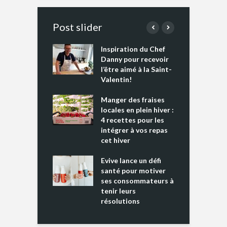
Post slider
Inspiration du Chef
I
es s’apprêtent
Danny pour recevoir
M
e tout un
l’être aimé à la Saint-
s
 » !
Valentin!
L
cking 2 : Une
Manger des fraises
C
nce mondiale
locales en plein hiver :
s
4 recettes pour les
t
intégrer à vos repas
ments riches en
cet hiver
T
ine D
l
ure dans votre
Evive lance un défi
p
ntation
santé pour motiver
ses consommateurs à
tenir leurs
résolutions