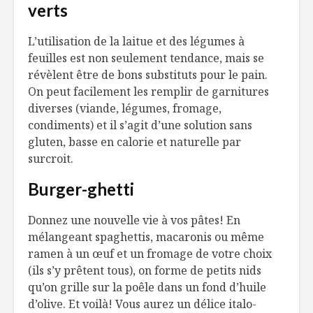
verts
Gougères au
L’Écosse à
fromage
Maison p
L’utilisation de la laitue et des légumes à
feuilles est non seulement tendance, mais se
Rösti de
Veau eur
révèlent être de bons substituts pour le pain.
betterave, mousse
avec sauc
On peut facilement les remplir de garnitures
au raifort et truite
amandes 
diverses (viande, légumes, fromage,
fumée
l’érable
condiments) et il s’agit d’une solution sans
Un salon des vins
L’année 2
gluten, basse en calorie et naturelle par
sous le signe de
t-elle le 
surcroit.
Chartier
de la tec
alimentai
Burger-ghetti
Donnez une nouvelle vie à vos pâtes! En
mélangeant spaghettis, macaronis ou même
ramen à un œuf et un fromage de votre choix
(ils s’y prêtent tous), on forme de petits nids
qu’on grille sur la poêle dans un fond d’huile
d’olive. Et voilà! Vous aurez un délice italo-