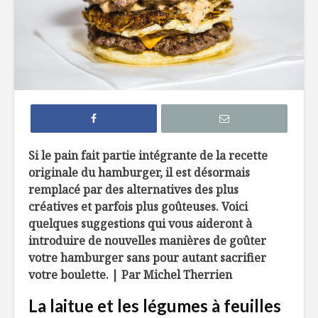
7 façons de
6 tendan
remplacer le pain
dans not
dans nos
assiette 
hamburgers
La crème 
TOP 10 des
menthe, c
meilleures
pour les 
microbrasseries au
Québec à
Belles ini
Si le pain fait partie intégrante de la recette
découvrir !
d’ici
originale du hamburger, il est désormais
remplacé par des alternatives des plus
Osez les flambés !
créatives et parfois plus goûteuses. Voici
quelques suggestions qui vous aideront à
introduire de nouvelles manières de goûter
votre hamburger sans pour autant sacrifier
votre boulette. |
Par Michel Therrien
La laitue et les légumes à feuilles