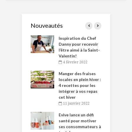
Nouveautés
le Huot et Chef
Inspiration du Chef
I
ne allient
Danny pour recevoir
M
et plaisir
l’être aimé à la Saint-
s
Valentin!
décembre 2021
4 février 2022
iritueux des
L
ns-de-l’Est
Manger des fraises
C
tent durant le
locales en plein hiver :
s
 des Fêtes
4 recettes pour les
t
intégrer à vos repas
novembre 2021
cet hiver
baigne dans
T
11 janvier 2022
e… de Caméline
l
Chantal Van
Evive lance un défi
p
en
santé pour motiver
ses consommateurs à
novembre 2021