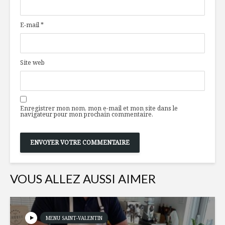
choix alimentaires
Petit Lap
sains et durables
E-mail
*
pour les jeunes
Une déce
Les étiquettes de
contenu!
la confusion
Site web
Mini taco
Existe-t-il une
du Québe
gastronomie
effiloché
Enregistrer mon nom, mon e-mail et mon site dans le
québécoise?
fumé
navigateur pour mon prochain commentaire.
VOUS ALLEZ AUSSI AIMER
MENU SAINT-VALENTIN