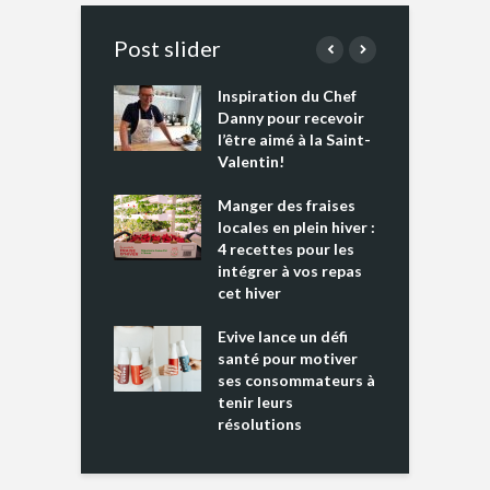
Post slider
Inspiration du Chef
I
es s’apprêtent
Danny pour recevoir
M
e tout un
l’être aimé à la Saint-
s
 » !
Valentin!
L
cking 2 : Une
Manger des fraises
C
nce mondiale
locales en plein hiver :
s
4 recettes pour les
t
intégrer à vos repas
ments riches en
cet hiver
T
ine D
l
ure dans votre
Evive lance un défi
p
ntation
santé pour motiver
ses consommateurs à
tenir leurs
résolutions