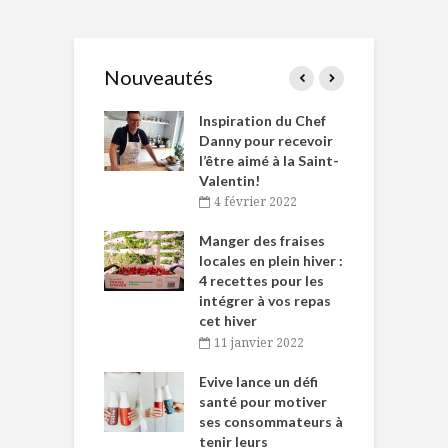
Nouveautés
le Huot et Chef
Inspiration du Chef
I
ne allient
Danny pour recevoir
M
et plaisir
l’être aimé à la Saint-
s
Valentin!
décembre 2021
4 février 2022
iritueux des
L
ns-de-l’Est
Manger des fraises
C
tent durant le
locales en plein hiver :
s
 des Fêtes
4 recettes pour les
t
intégrer à vos repas
novembre 2021
cet hiver
baigne dans
T
11 janvier 2022
e… de Caméline
l
Chantal Van
Evive lance un défi
p
en
santé pour motiver
ses consommateurs à
novembre 2021
tenir leurs