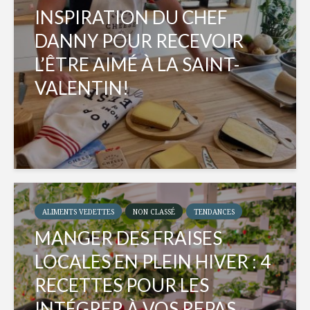
INSPIRATION DU CHEF
DANNY POUR RECEVOIR
L’ÊTRE AIMÉ À LA SAINT-
VALENTIN!
ALIMENTS VEDETTES
NON CLASSÉ
TENDANCES
MANGER DES FRAISES
LOCALES EN PLEIN HIVER : 4
RECETTES POUR LES
INTÉGRER À VOS REPAS...