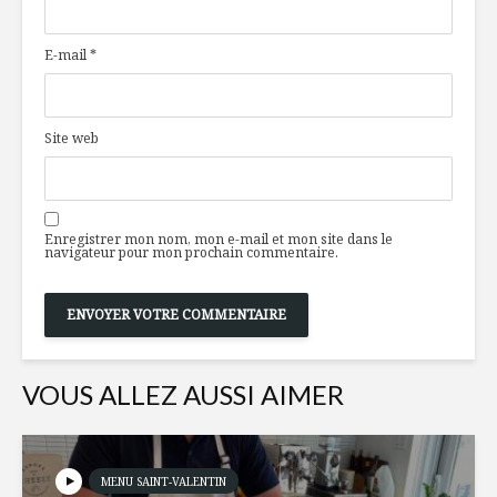
huile de ciboulette
noir
E-mail
*
De l’or en bouteille
Les Olym
vin
Site web
Les stats du Club
Pop-corn
DUX
fleur au c
basilic
Enregistrer mon nom, mon e-mail et mon site dans le
navigateur pour mon prochain commentaire.
VOUS ALLEZ AUSSI AIMER
MENU SAINT-VALENTIN