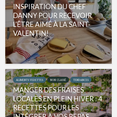
INSPIRATION DU CHEF
DANNY POUR RECEVOIR
L’ÊTRE AIMÉ À LA SAINT-
VALENTIN!
ALIMENTS VEDETTES
NON CLASSÉ
TENDANCES
MANGER DES FRAISES
LOCALES EN PLEIN HIVER : 4
RECETTES POUR LES
INTÉGRER À VOS REPAS...