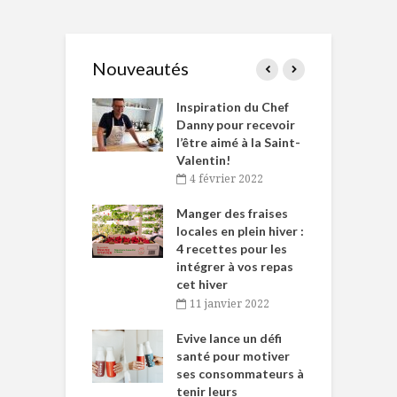
Nouveautés
le Huot et Chef
Inspiration du Chef
I
ne allient
Danny pour recevoir
M
et plaisir
l’être aimé à la Saint-
s
Valentin!
décembre 2021
4 février 2022
iritueux des
L
ns-de-l’Est
Manger des fraises
C
tent durant le
locales en plein hiver :
s
 des Fêtes
4 recettes pour les
t
intégrer à vos repas
novembre 2021
cet hiver
baigne dans
T
11 janvier 2022
e… de Caméline
l
Chantal Van
Evive lance un défi
p
en
santé pour motiver
ses consommateurs à
novembre 2021
tenir leurs