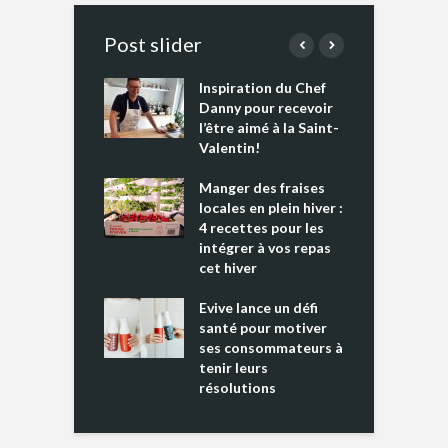
Post slider
Inspiration du Chef
I
es s’apprêtent
Danny pour recevoir
M
e tout un
l’être aimé à la Saint-
s
 » !
Valentin!
L
cking 2 : Une
Manger des fraises
C
nce mondiale
locales en plein hiver :
s
4 recettes pour les
t
intégrer à vos repas
ments riches en
cet hiver
T
ine D
l
ure dans votre
Evive lance un défi
p
ntation
santé pour motiver
ses consommateurs à
tenir leurs
résolutions