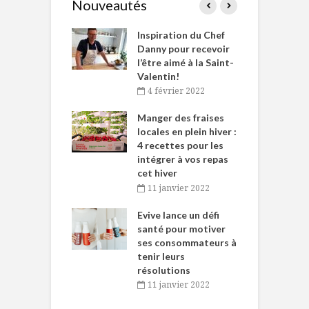
Nouveautés
le Huot et Chef
Inspiration du Chef
I
ne allient
Danny pour recevoir
M
et plaisir
l’être aimé à la Saint-
s
Valentin!
décembre 2021
4 février 2022
iritueux des
L
ns-de-l’Est
Manger des fraises
C
tent durant le
locales en plein hiver :
s
 des Fêtes
4 recettes pour les
t
intégrer à vos repas
novembre 2021
cet hiver
baigne dans
T
11 janvier 2022
e… de Caméline
l
Chantal Van
Evive lance un défi
p
en
santé pour motiver
ses consommateurs à
novembre 2021
tenir leurs
résolutions
11 janvier 2022