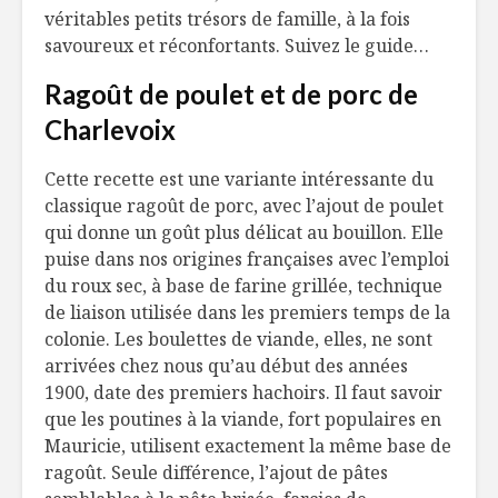
véritables petits trésors de famille, à la fois
Bouchées de
Les fromag
tartelettes au
une fierté
savoureux et réconfortants. Suivez le guide…
chèvre
?
Ragoût de poulet et de porc de
Du tartare en tube
Pour plus
Charlevoix
!
plaisirs, 
Cette recette est une variante intéressante du
Un riz au lait
Petit sal
classique ragoût de porc, avec l’ajout de poulet
nordique
lentilles
qui donne un goût plus délicat au bouillon. Elle
puise dans nos origines françaises avec l’emploi
du roux sec, à base de farine grillée, technique
de liaison utilisée dans les premiers temps de la
colonie. Les boulettes de viande, elles, ne sont
arrivées chez nous qu’au début des années
1900, date des premiers hachoirs. Il faut savoir
que les poutines à la viande, fort populaires en
Mauricie, utilisent exactement la même base de
ragoût. Seule différence, l’ajout de pâtes