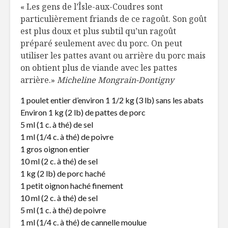
« Les gens de l’Îsle-aux-Coudres sont
particulièrement friands de ce ragoût. Son goût
est plus doux et plus subtil qu’un ragoût
préparé seulement avec du porc. On peut
utiliser les pattes avant ou arrière du porc mais
on obtient plus de viande avec les pattes
arrière.»
Micheline Mongrain-Dontigny
1 poulet entier d’environ 1 1/2 kg (3 lb) sans les abats
Environ 1 kg (2 lb) de pattes de porc
5 ml (1 c. à thé) de sel
1 ml (1/4 c. à thé) de poivre
1 gros oignon entier
10 ml (2 c. à thé) de sel
1 kg (2 lb) de porc haché
1 petit oignon haché finement
10 ml (2 c. à thé) de sel
5 ml (1 c. à thé) de poivre
1 ml (1/4 c. à thé) de cannelle moulue