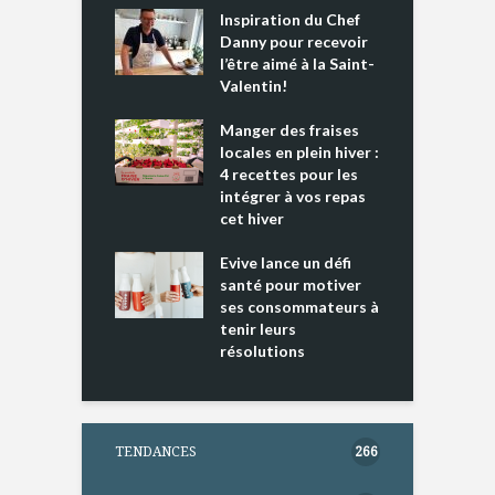
Inspiration du Chef
I
es s’apprêtent
Danny pour recevoir
M
e tout un
l’être aimé à la Saint-
s
 » !
Valentin!
L
cking 2 : Une
Manger des fraises
C
nce mondiale
locales en plein hiver :
s
4 recettes pour les
t
intégrer à vos repas
ments riches en
cet hiver
T
ine D
l
ure dans votre
Evive lance un défi
p
ntation
santé pour motiver
ses consommateurs à
tenir leurs
résolutions
TENDANCES
266