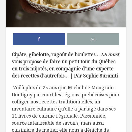
7 façons de
6 tendan
remplacer le pain
dans not
dans nos
assiette 
hamburgers
La crème 
TOP 10 des
menthe, c
meilleures
pour les 
Cipâte, gibelotte, ragoût de boulettes…
LE must
microbrasseries au
vous propose de faire un petit tour du Québec
Québec à
Belles ini
en trois mijotés, en compagnie d’une experte
découvrir !
d’ici
des recettes d’autrefois… | Par Sophie Suraniti
Osez les flambés !
Voilà plus de 25 ans que Micheline Mongrain-
Dontigny parcourt les régions québécoises pour
colliger nos recettes traditionnelles, un
inventaire culinaire qu’elle a partagé dans ses
11 livres de cuisine régionale. Passionnée,
source intarissable de savoirs, mais aussi
cuisinière de métier, elle nous a déniché de