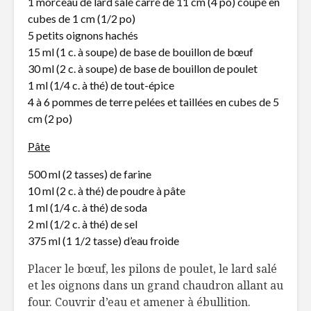
1 morceau de lard salé carré de 11 cm (4 po) coupé en
cubes de 1 cm (1/2 po)
5 petits oignons hachés
15 ml (1 c. à soupe) de base de bouillon de bœuf
30 ml (2 c. à soupe) de base de bouillon de poulet
1 ml (1/4 c. à thé) de tout-épice
4 à 6 pommes de terre pelées et taillées en cubes de 5
cm (2 po)
Pâte
500 ml (2 tasses) de farine
10 ml (2 c. à thé) de poudre à pâte
1 ml (1/4 c. à thé) de soda
2 ml (1/2 c. à thé) de sel
375 ml (1 1/2 tasse) d’eau froide
Placer le bœuf, les pilons de poulet, le lard salé
et les oignons dans un grand chaudron allant au
four. Couvrir d’eau et amener à ébullition.