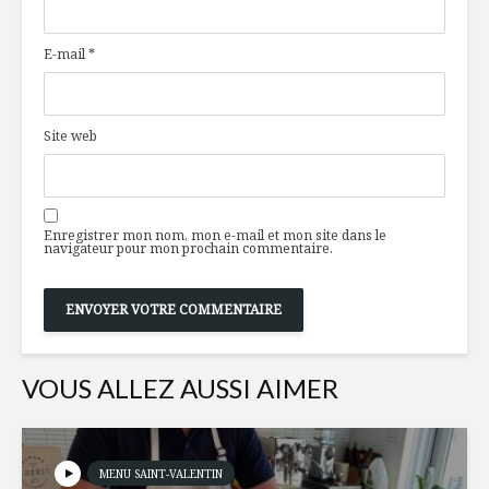
petites pastèques
chocolat
!
E-mail
*
Un prix pour un jus
5 mythes 
anti-gaspillage
réalités s
légumes
Site web
Le Club des petits
Gros plan
déjeuners,
vitamines
nourrissant pour le
Enregistrer mon nom, mon e-mail et mon site dans le
corps et l’esprit!
navigateur pour mon prochain commentaire.
VOUS ALLEZ AUSSI AIMER
MENU SAINT-VALENTIN