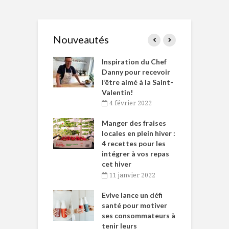
Nouveautés
le Huot et Chef
Inspiration du Chef
I
ne allient
Danny pour recevoir
M
et plaisir
l’être aimé à la Saint-
s
Valentin!
décembre 2021
4 février 2022
iritueux des
L
ns-de-l’Est
Manger des fraises
C
tent durant le
locales en plein hiver :
s
 des Fêtes
4 recettes pour les
t
intégrer à vos repas
novembre 2021
cet hiver
baigne dans
T
11 janvier 2022
e… de Caméline
l
Chantal Van
Evive lance un défi
p
en
santé pour motiver
ses consommateurs à
novembre 2021
tenir leurs