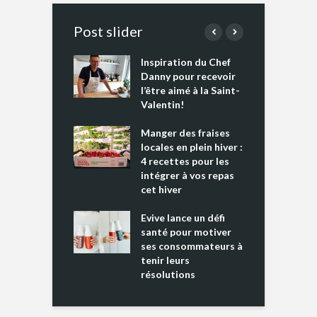
Post slider
Inspiration du Chef
I
es s’apprêtent
Danny pour recevoir
M
e tout un
l’être aimé à la Saint-
s
 » !
Valentin!
L
cking 2 : Une
Manger des fraises
C
nce mondiale
locales en plein hiver :
s
4 recettes pour les
t
intégrer à vos repas
ments riches en
cet hiver
T
ine D
l
ure dans votre
Evive lance un défi
p
ntation
santé pour motiver
ses consommateurs à
tenir leurs
résolutions