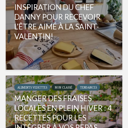
INSPIRATION DU CHEF
DANNY POUR RECEVOIR
L’ÊTRE AIMÉ À LA SAINT-
VALENTIN!
ALIMENTS VEDETTES
NON CLASSÉ
TENDANCES
MANGER DES FRAISES
LOCALES EN PLEIN HIVER : 4
RECETTES POUR LES
INTÉGRER À VOS REPAS...